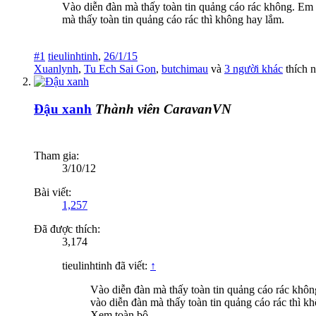
Vào diễn đàn mà thấy toàn tin quảng cáo rác không. Em 
mà thấy toàn tin quảng cáo rác thì không hay lắm.
#1
tieulinhtinh
,
26/1/15
Xuanlynh
,
Tu Ech Sai Gon
,
butchimau
và
3 người khác
thích n
Đậu xanh
Thành viên CaravanVN
Tham gia:
3/10/12
Bài viết:
1,257
Đã được thích:
3,174
tieulinhtinh đã viết:
↑
Vào diễn đàn mà thấy toàn tin quảng cáo rác khôn
vào diễn đàn mà thấy toàn tin quảng cáo rác thì k
Xem toàn bộ...