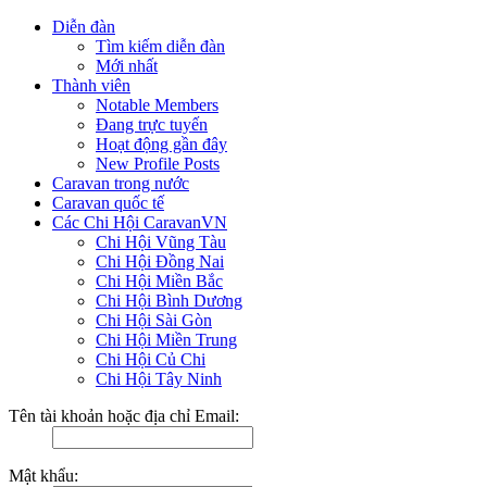
Diễn đàn
Tìm kiếm diễn đàn
Mới nhất
Thành viên
Notable Members
Đang trực tuyến
Hoạt động gần đây
New Profile Posts
Caravan trong nước
Caravan quốc tế
Các Chi Hội CaravanVN
Chi Hội Vũng Tàu
Chi Hội Đồng Nai
Chi Hội Miền Bắc
Chi Hội Bình Dương
Chi Hội Sài Gòn
Chi Hội Miền Trung
Chi Hội Củ Chi
Chi Hội Tây Ninh
Tên tài khoản hoặc địa chỉ Email:
Mật khẩu: