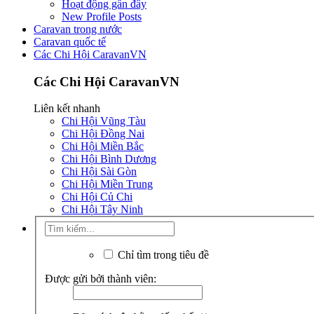
Hoạt động gần đây
New Profile Posts
Caravan trong nước
Caravan quốc tế
Các Chi Hội CaravanVN
Các Chi Hội CaravanVN
Liên kết nhanh
Chi Hội Vũng Tàu
Chi Hội Đồng Nai
Chi Hội Miền Bắc
Chi Hội Bình Dương
Chi Hội Sài Gòn
Chi Hội Miền Trung
Chi Hội Củ Chi
Chi Hội Tây Ninh
Chỉ tìm trong tiêu đề
Được gửi bởi thành viên: