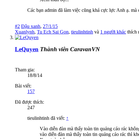
Các bạn admin đã làm việc cũng khá cực lực Anh ạ. mà 
#2
Đậu xanh
,
27/1/15
Xuanlynh
,
Tu Ech Sai Gon
,
tieulinhtinh
và
1 người khác
thích 
LeQuyen
Thành viên CaravanVN
Tham gia:
18/8/14
Bài viết:
157
Đã được thích:
247
tieulinhtinh đã viết:
↑
Vào diễn đàn mà thấy toàn tin quảng cáo rác khôn
vào diễn đàn mà thấy toàn tin quảng cáo rác thì k