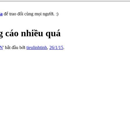
ia
để trao đổi cùng mọi người. :)
 cáo nhiều quá
VN
' bắt đầu bởi
tieulinhtinh
,
26/1/15
.