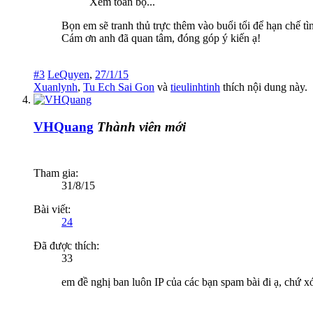
Xem toàn bộ...
Bọn em sẽ tranh thủ trực thêm vào buổi tổi để hạn chế tì
Cám ơn anh đã quan tâm, đóng góp ý kiến ạ!
#3
LeQuyen
,
27/1/15
Xuanlynh
,
Tu Ech Sai Gon
và
tieulinhtinh
thích nội dung này.
VHQuang
Thành viên mới
Tham gia:
31/8/15
Bài viết:
24
Đã được thích:
33
em đề nghị ban luôn IP của các bạn spam bài đi ạ, chứ x