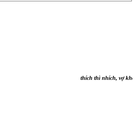
thích thì nhích, vợ không t