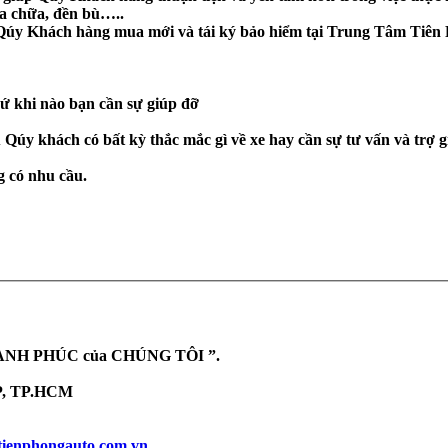
sửa chữa, đền bù…..
i Qúy Khách hàng mua mới và tái ký bảo hiểm tại Trung Tâm Tiên
 cứ khi nào bạn cần sự giúp đỡ
u Qúy khách có bất kỳ thắc mắc gì về xe hay cần sự tư vấn và trợ g
 có nhu cầu.
HẠNH PHÚC của CHÚNG TÔI ”.
, TP.HCM
ienphongauto.com.vn