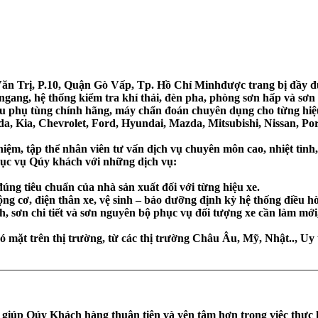
Văn Trị, P.10, Quận Gò Vấp, Tp. Hồ Chí Minhđược trang bị đầy đ
t ngang, hệ thống kiểm tra khí thải, đèn pha, phòng sơn hấp và sơ
 cứu phụ tùng chính hãng, máy chẩn đoán chuyên dụng cho từng hiệu
Kia, Chevrolet, Ford, Hyundai, Mazda, Mitsubishi, Nissan, Por
ghiệm, tập thể nhân viên tư vấn dịch vụ chuyên môn cao, nhiệt tì
ục vụ Qúy khách với những dịch vụ:
đúng tiêu chuẩn của nhà sản xuất đối với từng hiệu xe.
động cơ, điện thân xe, vệ sinh – bảo dưỡng định kỳ hệ thống điều h
h, sơn chi tiết và sơn nguyên bộ phục vụ đối tượng xe cần làm mớ
 mặt trên thị trường
,
từ các thị trường Châu Âu, Mỹ, Nhật.., Uy t
tín giúp Qúy Khách hàng thuận tiện và yên tâm hơn trong việc thực