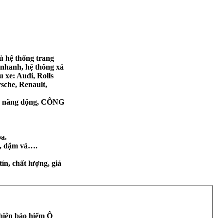
ủ hệ thống trang
n nhanh, hệ thống xả
 xe: Audi, Rolls
sche, Renault,
nh, năng động, CÔNG
òa.
i, dặm vá….
ín, chất lượng, giá
 hiện bảo hiểm Ô