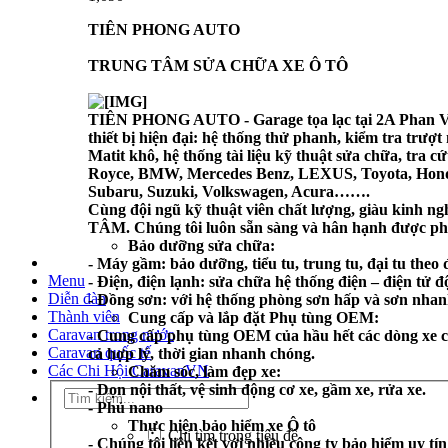
TIÊN PHONG AUTO
TRUNG TÂM SỬA CHỮA XE Ô TÔ
TIÊN PHONG AUTO -
Garage tọa lạc tại 2A Phan 
thiết bị hiện đại: hệ thống thử phanh, kiểm tra trượ
Matit khô, hệ thống tài liệu kỹ thuật sửa chữa, tra
Royce, BMW, Mercedes Benz, LEXUS, Toyota, Honda, 
Subaru, Suzuki, Volkswagen, Acura…….
Cùng đội ngũ kỹ thuật viên chất lượng, giàu kinh n
TÂM. Chúng tôi luôn sẵn sàng và hân hạnh được ph
Bảo dưỡng sửa chữa:
- Máy gầm: bảo dưỡng, tiểu tu, trung tu, đại tu theo 
Menu
- Điện, điện lạnh: sửa chữa hệ thống điện – điện tử 
Diễn đàn
- Đồng sơn: với hệ thống phòng sơn hấp và sơn nhan
Thành viên
Cung cấp và lắp đặt Phụ tùng OEM:
Caravan trong nước
- Cung cấp phụ tùng OEM của hầu hết các dòng xe có
Caravan quốc tế
cả hợp lý, thời gian nhanh chóng.
Các Chi Hội CaravanVN
Chăm sóc, làm đẹp xe:
- Dọn nội thất, vệ sinh động cơ xe, gầm xe, rửa xe.
- Phủ nano
Thực hiện bảo hiểm xe Ô tô
Chỉ tìm trong tiêu đề
- Chúng tôi liên kết với nhiều công ty bảo hiểm uy 