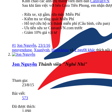
Kính chào các anh/chị thành viên diễn đàn
CaravanVN
Sau khi làm việc với bên Gara Tiên Phong, em nhận được
- Rửa xe, xịt gầm, rửa máy Miễn Phí
- Kiểm tra xe tổng quát Miễn Phí
- Hỗ trợ cứu hộ nội thành miễn phí (Câu bình, cứu pan)
- Ưu tiên sửa xe CravanVN.com trước
- Giảm 10% giá vật tư
#1
Jon Nguyễn
,
23/1/16
nguyendung
,
Xuanlynh
,
binhxitrum
và
2 người khác
thích nội 
Jon Nguyễn
Thành viên "Nghé Nhi"
Tham gia:
23/8/15
Bài viết:
573
Đã được thích:
1,090