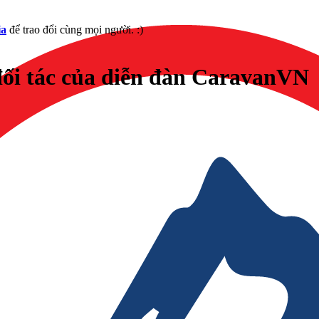
ia
để trao đổi cùng mọi người. :)
đối tác của diễn đàn CaravanVN
.