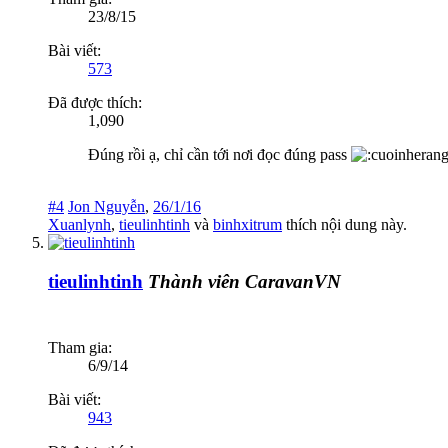
23/8/15
Bài viết:
573
Đã được thích:
1,090
Đúng rồi ạ, chỉ cần tới nơi đọc đúng pass
#4
Jon Nguyễn
,
26/1/16
Xuanlynh
,
tieulinhtinh
và
binhxitrum
thích nội dung này.
tieulinhtinh
Thành viên CaravanVN
Tham gia:
6/9/14
Bài viết:
943