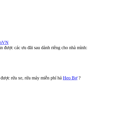
anVN
n được các ưu đãi sau dành riêng cho nhà mình:
 được rửa xe, rửa máy miễn phí hả
Heo Bự
?