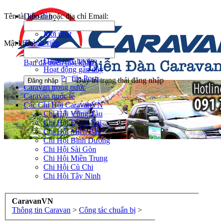
Tên tài khoản hoặc địa chỉ Email:
Diễn đàn
Tìm kiếm diễn đàn
Mới nhất
Thành viên
Mật khẩu:
Notable Members
Đang trực tuyến
Bạn đã quên mật khẩu?
Hoạt động gần đây
New Profile Posts
Duy trì trạng thái đăng nhập
Caravan trong nước
Caravan quốc tế
Các Chi Hội CaravanVN
Chi Hội Vũng Tàu
Chi Hội Đồng Nai
Chi Hội Miền Bắc
Chi Hội Bình Dương
Chi Hội Sài Gòn
Chi Hội Miền Trung
Chi Hội Củ Chi
Chi Hội Tây Ninh
CaravanVN
Thông tin Caravan
>
Công tác chuẩn bị
>