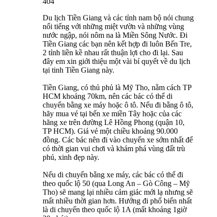
404
Du lịch Tiền Giang và các tỉnh nam bộ nói chung
nổi tiếng với những miệt vườn và những vùng
nước ngập, nói nôm na là Miền Sông Nước. Đi
Tiền Giang các bạn nên kết hợp đi luôn Bến Tre,
2 tỉnh liền kề nhau rất thuận lợi cho đi lại. Sau
đây em xin giới thiệu một vài bí quyết về du lịch
tại tinh Tiền Giang này.
Tiền Giang, có thủ phủ là Mỹ Tho, nằm cách TP
HCM khoảng 70km, nên các bác có thể di
chuyển bằng xe máy hoặc ô tô. Nếu đi bằng ô tô,
hãy mua vé tại bến xe miền Tây hoặc của các
hãng xe trên đường Lê Hồng Phong (quận 10,
TP HCM). Giá vé một chiều khoảng 90.000
đồng. Các bác nên đi vào chuyến xe sớm nhất để
có thời gian vui chơi và khám phá vùng đất trù
phú, xinh đẹp này.
Nếu di chuyển bằng xe máy, các bác có thể đi
theo quốc lộ 50 (qua Long An – Gò Công – Mỹ
Tho) sẽ mang lại nhiều cảm giác mới lạ nhưng sẽ
mất nhiều thời gian hơn. Hướng đi phổ biến nhất
là di chuyển theo quốc lộ 1A (mất khoảng 1giờ