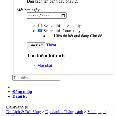
Dãn cách tên bằng dấu phẩy(,).
Mới hơn ngày:
Search this thread only
Search this forum only
Hiển thị kết quả dạng Chủ đề
Thêm...
Tìm kiếm hữu ích
Mới nhất
Đăng nhập
Đăng ký
CaravanVN
Du Lịch & Đời Sống
>
Địa danh - Thắng cảnh
>
Vẻ đẹp quê