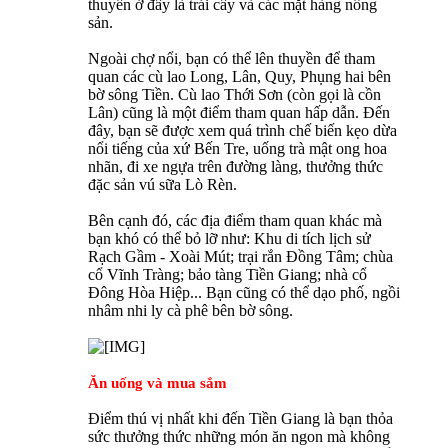
thuyền ở đây là trái cây và các mặt hàng nông
sản.
Ngoài chợ nổi, bạn có thể lên thuyền để tham
quan các cù lao Long, Lân, Quy, Phụng hai bên
bờ sông Tiền. Cù lao Thới Sơn (còn gọi là cồn
Lân) cũng là một điểm tham quan hấp dẫn. Đến
đây, bạn sẽ được xem quá trình chế biến kẹo dừa
nổi tiếng của xứ Bến Tre, uống trà mật ong hoa
nhãn, đi xe ngựa trên đường làng, thưởng thức
đặc sản vú sữa Lò Rèn.
Bên cạnh đó, các địa điểm tham quan khác mà
bạn khó có thể bỏ lỡ như: Khu di tích lịch sử
Rạch Gầm - Xoài Mút; trại rắn Đồng Tâm; chùa
cổ Vĩnh Tràng; bảo tàng Tiền Giang; nhà cổ
Đông Hòa Hiệp... Bạn cũng có thể dạo phố, ngồi
nhâm nhi ly cà phê bên bờ sông.
Ăn uống và mua sắm
Điểm thú vị nhất khi đến Tiền Giang là bạn thỏa
sức thưởng thức những món ăn ngon mà không