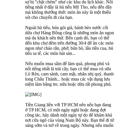
sợ bị "chặt chém" như các khu du lịch khác. Nổi
tiếng nhất ở đây là hủ tiếu Mỹ Tho, nếu đến đây
mà không thưởng thức món ăn này là một thiếu
sót cho chuyến đi của bạn.
Ngoài hủ tiếu, bún gỏi già, bánh bèo nước cốt
dừa chợ Hàng Bông cũng là những món ăn ngon
mà du khách nên thử. Bên cạnh đó, bạn có thể
đến khu chợ đêm trên đường 30/4 để ăn các món
ngon như cháo rắn, phở, bún bò, lẩu riêu cua, hủ
tiếu sa tế, các món hải sản...
Nếu muốn mua sắm để làm quà, phong phú và
nổi tiếng nhất là trái cây, bạn có thể mua vú sữa
Lò Rèn, cam sành, cam mật, nhãn nhị quý, thanh
long Châu Thành... hoặc mua các vật dụng lưu
niệm làm bằng tre, nứa hoặc dừa rất phong phú.
Tiền Giang liền với TP HCM nên nếu bạn đang
ở TP HCM, có một ngày nghỉ hoặc đang đợt
công tác, hãy dành một ngày tự do để khám khá
nơi cửa ngõ của vùng Nam Bộ này. Bạn thể đi từ
sáng sớm và trở về trong ngày. Nhưng nếu muốn