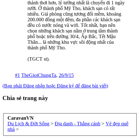
thảnh thơi hơn, lý tưởng nhất là chuyến đi 1 ngày
rưỡi. Ở thành phố Mỹ Tho, khách sạn có rất
nhiều. Giá phòng cũng tương đối mềm, khoảng
200.000 đồng một đêm, đa phần các khách sạn
đều có nước nóng và wifi. Tốt nhất, bạn nên
chọn những khách sạn nằm ở trung tâm thành
phố hoặc trên đường 30/4, Ấp Bắc, Tết Mậu
Thân... là những khu vực sôi động nhất của
thành phố Mỹ Tho.
(TGCT st).
#1
TheGioiChungTa
,
26/9/15
(Bạn phải Đăng nhập hoặc Đăng ký để đăng bài viết)
Chia sẻ trang này
CaravanVN
Du Lịch & Đời Sống
>
Địa danh - Thắng cảnh
>
Vẻ đẹp quê
nhà
>