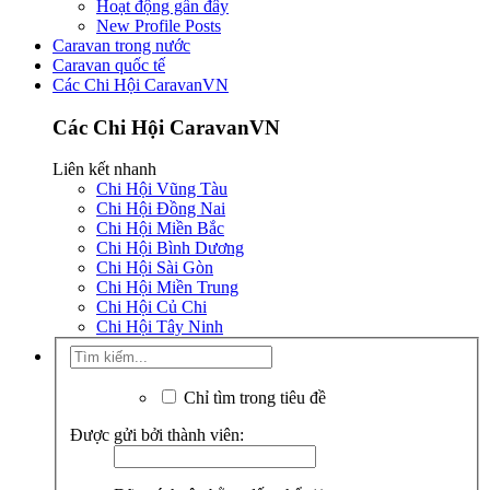
Hoạt động gần đây
New Profile Posts
Caravan trong nước
Caravan quốc tế
Các Chi Hội CaravanVN
Các Chi Hội CaravanVN
Liên kết nhanh
Chi Hội Vũng Tàu
Chi Hội Đồng Nai
Chi Hội Miền Bắc
Chi Hội Bình Dương
Chi Hội Sài Gòn
Chi Hội Miền Trung
Chi Hội Củ Chi
Chi Hội Tây Ninh
Chỉ tìm trong tiêu đề
Được gửi bởi thành viên: