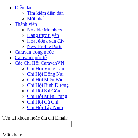
Diễn đàn
Tìm kiếm diễn đàn
Mới nhất
Thành viên
Notable Members
Đang trực tuyến
Hoạt động gần đây
New Profile Posts
Caravan trong nước
Caravan quốc tế
Các Chi Hội CaravanVN
Chi Hội Vũng Tàu
Chi Hội Đồng Nai
Chi Hội Miền Bắc
Chi Hội Bình Dương
Chi Hội Sài Gòn
Chi Hội Miền Trung
Chi Hội Củ Chi
Chi Hội Tây Ninh
Tên tài khoản hoặc địa chỉ Email:
Mật khẩu: