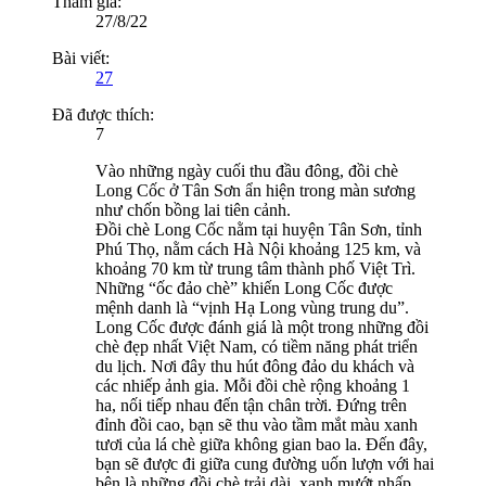
Tham gia:
27/8/22
Bài viết:
27
Đã được thích:
7
Vào những ngày cuối thu đầu đông, đồi chè
Long Cốc ở Tân Sơn ẩn hiện trong màn sương
như chốn bồng lai tiên cảnh.
Đồi chè Long Cốc nằm tại huyện Tân Sơn, tỉnh
Phú Thọ, nằm cách Hà Nội khoảng 125 km, và
khoảng 70 km từ trung tâm thành phố Việt Trì.
Những “ốc đảo chè” khiến Long Cốc được
mệnh danh là “vịnh Hạ Long vùng trung du”.
Long Cốc được đánh giá là một trong những đồi
chè đẹp nhất Việt Nam, có tiềm năng phát triển
du lịch. Nơi đây thu hút đông đảo du khách và
các nhiếp ảnh gia. Mỗi đồi chè rộng khoảng 1
ha, nối tiếp nhau đến tận chân trời. Đứng trên
đỉnh đồi cao, bạn sẽ thu vào tầm mắt màu xanh
tươi của lá chè giữa không gian bao la. Đến đây,
bạn sẽ được đi giữa cung đường uốn lượn với hai
bên là những đồi chè trải dài, xanh mướt nhấp