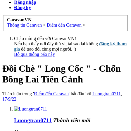
Đăng nhập
Đăng ký
CaravanVN
Thông tin Caravan
>
Điểm đến Caravan
>
Chào mừng đến với CaravanVN!
Nếu bạn thấy nơi đây thú vị, tại sao lại không
đăng ký tham
gia
để trao đổi cùng mọi người. :)
Bỏ qua thông báo này
Đồi Chè " Long Cốc " - Chốn
Bồng Lai Tiên Cảnh
Thảo luận trong '
Điểm đến Caravan
' bắt đầu bởi
Luongtran0711
,
17/9/22
.
Luongtran0711
Thành viên mới