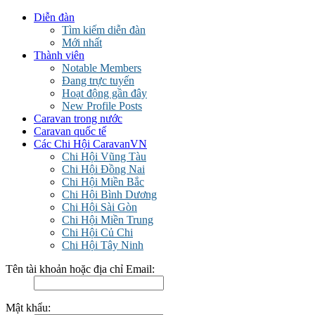
Diễn đàn
Tìm kiếm diễn đàn
Mới nhất
Thành viên
Notable Members
Đang trực tuyến
Hoạt động gần đây
New Profile Posts
Caravan trong nước
Caravan quốc tế
Các Chi Hội CaravanVN
Chi Hội Vũng Tàu
Chi Hội Đồng Nai
Chi Hội Miền Bắc
Chi Hội Bình Dương
Chi Hội Sài Gòn
Chi Hội Miền Trung
Chi Hội Củ Chi
Chi Hội Tây Ninh
Tên tài khoản hoặc địa chỉ Email:
Mật khẩu: