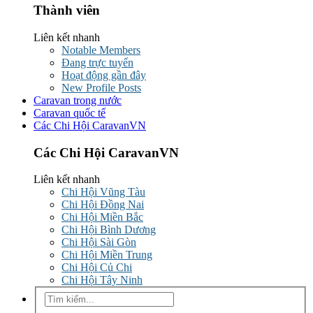
Thành viên
Liên kết nhanh
Notable Members
Đang trực tuyến
Hoạt động gần đây
New Profile Posts
Caravan trong nước
Caravan quốc tế
Các Chi Hội CaravanVN
Các Chi Hội CaravanVN
Liên kết nhanh
Chi Hội Vũng Tàu
Chi Hội Đồng Nai
Chi Hội Miền Bắc
Chi Hội Bình Dương
Chi Hội Sài Gòn
Chi Hội Miền Trung
Chi Hội Củ Chi
Chi Hội Tây Ninh