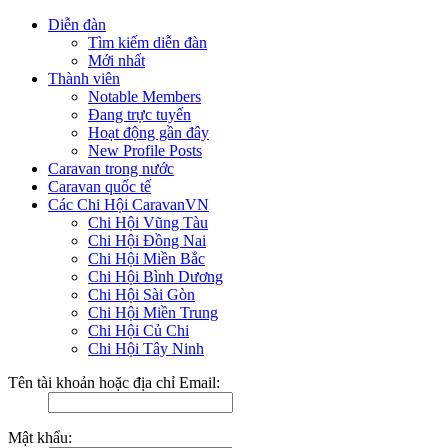
Diễn đàn
Tìm kiếm diễn đàn
Mới nhất
Thành viên
Notable Members
Đang trực tuyến
Hoạt động gần đây
New Profile Posts
Caravan trong nước
Caravan quốc tế
Các Chi Hội CaravanVN
Chi Hội Vũng Tàu
Chi Hội Đồng Nai
Chi Hội Miền Bắc
Chi Hội Bình Dương
Chi Hội Sài Gòn
Chi Hội Miền Trung
Chi Hội Củ Chi
Chi Hội Tây Ninh
Tên tài khoản hoặc địa chỉ Email:
Mật khẩu: