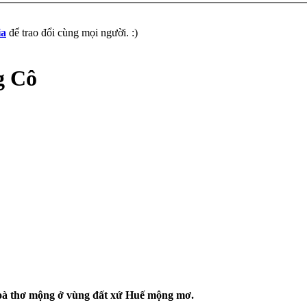
ia
để trao đổi cùng mọi người. :)
g Cô
hoà thơ mộng ở vùng đất xứ Huế mộng mơ.