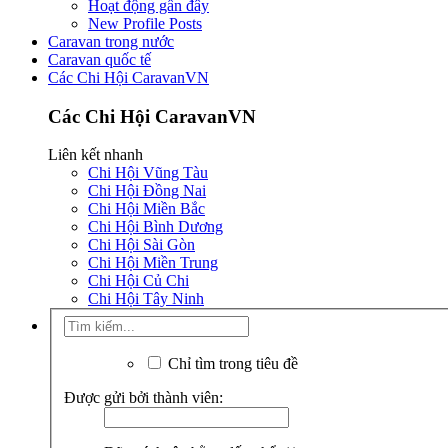
Hoạt động gần đây
New Profile Posts
Caravan trong nước
Caravan quốc tế
Các Chi Hội CaravanVN
Các Chi Hội CaravanVN
Liên kết nhanh
Chi Hội Vũng Tàu
Chi Hội Đồng Nai
Chi Hội Miền Bắc
Chi Hội Bình Dương
Chi Hội Sài Gòn
Chi Hội Miền Trung
Chi Hội Củ Chi
Chi Hội Tây Ninh
Chỉ tìm trong tiêu đề
Được gửi bởi thành viên: