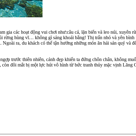
m gia các hoạt động vui chơi như:câu cá, lặn biển và leo núi, xuyên r
núi rừng hùng vĩ… không gì sảng khoái bằng! Thị trấn nhỏ và yên bình 
biển. Ngoài ra, du khách có thể tận hưởng những món ăn hải sản quý v
g ngợp trước thiên nhiên, cảnh đẹp khiến ta đứng chôn chân, không m
, còn đôi mắt bị một lực hút vô hình từ bức tranh thủy mặc vịnh Lăng 