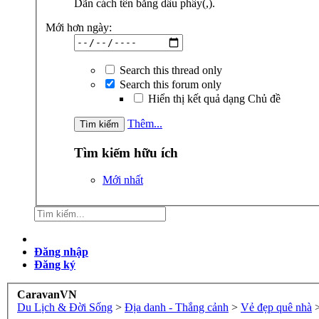
Dãn cách tên bằng dấu phẩy(,).
Mới hơn ngày:
Search this thread only
Search this forum only
Hiển thị kết quả dạng Chủ đề
Thêm...
Tìm kiếm hữu ích
Mới nhất
Đăng nhập
Đăng ký
CaravanVN
Du Lịch & Đời Sống
>
Địa danh - Thắng cảnh
>
Vẻ đẹp quê nhà