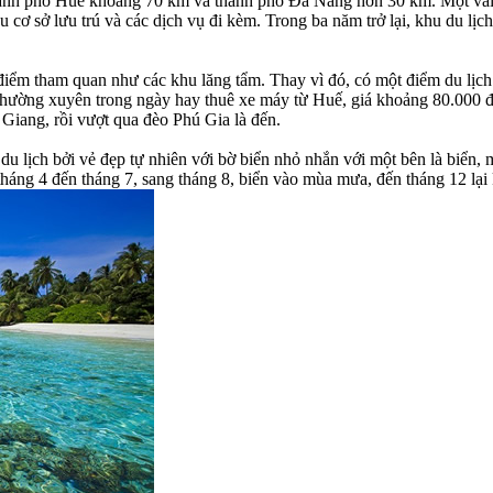
nh phố Huế khoảng 70 km và thành phố Đà Nẵng hơn 30 km. Một vài 
cơ sở lưu trú và các dịch vụ đi kèm. Trong ba năm trở lại, khu du lị
ểm tham quan như các khu lăng tẩm. Thay vì đó, có một điểm du lịch 
thường xuyên trong ngày hay thuê xe máy từ Huế, giá khoảng 80.000 
iang, rồi vượt qua đèo Phú Gia là đến.
u lịch bởi vẻ đẹp tự nhiên với bờ biển nhỏ nhắn với một bên là biển, 
 tháng 4 đến tháng 7, sang tháng 8, biển vào mùa mưa, đến tháng 12 lại 