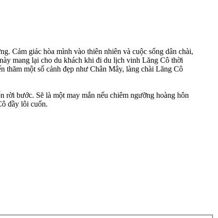
ừng. Cảm giác hòa mình vào thiên nhiên và cuộc sống dân chài,
này mang lại cho du khách khi đi du lịch vinh Lăng Cô thời
à đến thăm một số cảnh đẹp như Chân Mây, làng chài Lăng Cô
uốn rời bước. Sẽ là một may mắn nếu chiêm ngưỡng hoàng hôn
Cô đầy lôi cuốn.