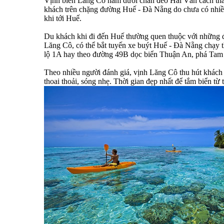
Vịnh biển Lăng Cô nằm dưới chân đèo Hải Vân cách thà
khách trên chặng đường Huế - Đà Nẵng do chưa có nhiều 
khi tới Huế.
Du khách khi đi đến Huế thường quen thuộc với những đi
Lăng Cô, có thể bắt tuyến xe buýt Huế - Đà Nẵng chạy 
lộ 1A hay theo đường 49B dọc biển Thuận An, phá Tam G
Theo nhiều người đánh giá, vịnh Lăng Cô thu hút khách d
thoai thoải, sóng nhẹ. Thời gian đẹp nhất để tắm biển từ