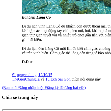
Bãi biển Lăng Cô
Đi du lịch vịnh Lăng Cô du khách còn đươc thoải mái tha
kết hợp các hoạt động tay chân, leo núi, bơi, khám phá 
gian thư giãn tuyệt vời và nhiều trò chơi gắn liền với 
gần bãi biển.
Đi du lịch đến Lăng Cô một lần để biết cảm giác choán
về trên vịnh biển. Cảm giác thả lỏng đến từng tế bào nhỏ
Đ.D st
#1
nguyendung
,
12/10/15
TheGioiChungTa
và
Tu Ech Sai Gon
thích nội dung này.
(Bạn phải Đăng nhập hoặc Đăng ký để đăng bài viết)
Chia sẻ trang này