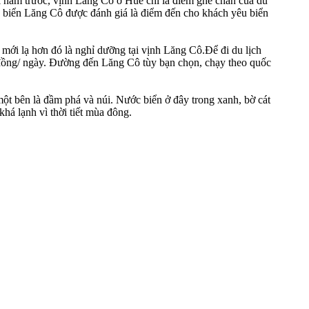
năm trước, vịnh Lăng Cô ở Huế chỉ là điểm ghé chân của du
ch biển Lăng Cô được đánh giá là điểm đến cho khách yêu biển
mới lạ hơn đó là nghỉ dưỡng tại vịnh Lăng Cô.Để đi du lịch
đồng/ ngày. Đường đến Lăng Cô tùy bạn chọn, chạy theo quốc
một bên là đầm phá và núi. Nước biển ở đây trong xanh, bờ cát
khá lạnh vì thời tiết mùa đông.