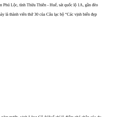
n Phú Lộc, tỉnh Thừa Thiên - Huế, sát quốc lộ 1A, gần đèo
ày là thành viên thứ 30 của Câu lạc bộ “Các vịnh biển đẹp