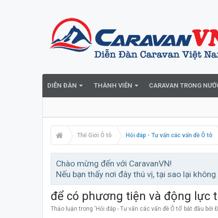
DIỄN ĐÀN
THÀNH VIÊN
CARAVAN TRONG NƯỚ
Thế Giới Ô tô
Hỏi đáp - Tư vấn các vấn đề Ô tô
Chào mừng đến với CaravanVN!
Nếu bạn thấy nơi đây thú vị, tại sao lại không
để có phương tiện và động lực 
Thảo luận trong '
Hỏi đáp - Tư vấn các vấn đề Ô tô
' bắt đầu bởi
Đ