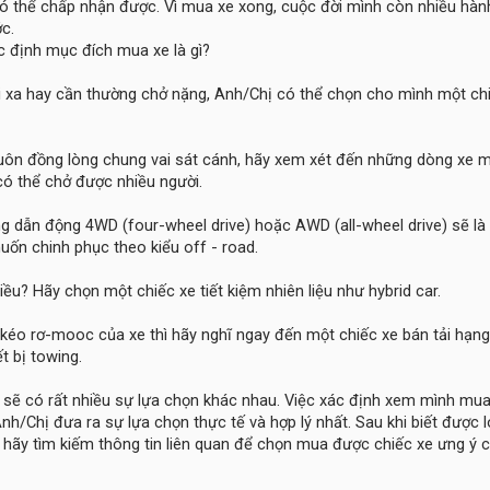
ó thể chấp nhận được. Vì mua xe xong, cuộc đời mình còn nhiều hành
c.
c định mục đích mua xe là gì?
 xa hay cần thường chở nặng, Anh/Chị có thể chọn cho mình một ch
luôn đồng lòng chung vai sát cánh, hãy xem xét đến những dòng xe m
ó thể chở được nhiều người.
g dẫn động 4WD (four-wheel drive) hoặc AWD (all-wheel drive) sẽ là
uốn chinh phục theo kiểu off - road.
ều? Hãy chọn một chiếc xe tiết kiệm nhiên liệu như hybrid car.
 kéo rơ-mooc của xe thì hãy nghĩ ngay đến một chiếc xe bán tải hạn
t bị towing.
 sẽ có rất nhiều sự lựa chọn khác nhau. Việc xác định xem mình mua
nh/Chị đưa ra sự lựa chọn thực tế và hợp lý nhất. Sau khi biết được l
ãy tìm kiếm thông tin liên quan để chọn mua được chiếc xe ưng ý c