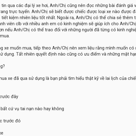
 tin qua các đại lý xe hơi, Anh/Chị cũng nên đọc những bài đánh giá v
trang trực tuyến. Anh/Chị sẽ biết được chiếc được loại xe nào được đ
tiết kiệm nhiên liệu tốt nhất. Ngoài ra, Anh/Chị có thể chia sẻ thêm t
nh viên clb với nhiều anh em có kinh nghiệm sẽ giúp ích cho Anh/Chị
ơn nếu Anh/Chị có thể trao đổi với những người đã từng có kinh ngh
 mua.
ng xe muốn mua, tiếp theo Anh/Chị nên xem liệu rằng mình muốn có
sử dụng. Tất nhiên quyết định nào cũng có ưu điểm và những mặt hạ
ng?
ua xe đã qua sử dụng là bạn phải tìm hiểu thật kỹ về lai lịch của chi
trước đây
 bất cứ vụ tai nạn nào hay không
c trước đó
xe