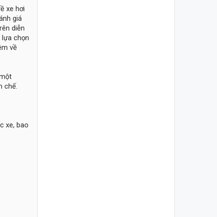
ề xe hơi
ánh giá
rên diễn
 lựa chọn
iệm về
 một
n chế.
ếc xe, bao