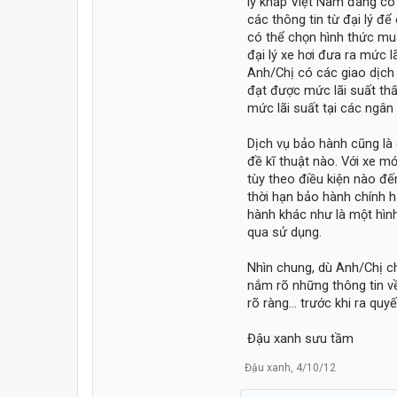
lý khắp Việt Nam đang có 
các thông tin từ đại lý 
có thể chọn hình thức mua
đại lý xe hơi đưa ra mức 
Anh/Chị có các giao dịch 
đạt được mức lãi suất thấ
mức lãi suất tại các ngân
Dịch vụ bảo hành cũng là đ
đề kĩ thuật nào. Với xe 
tùy theo điều kiện nào đ
thời hạn bảo hành chính 
hành khác như là một hình
qua sử dụng.
Nhìn chung, dù Anh/Chị c
nắm rõ những thông tin v
rõ ràng… trước khi ra quy
Đậu xanh sưu tầm
Đậu xanh
,
4/10/12