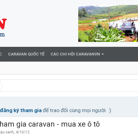
C
CARAVAN QUỐC TẾ
CÁC CHI HỘI CARAVANVN
đăng ký tham gia
để trao đổi cùng mọi người. :)
tham gia caravan - mua xe ô tô
ậu xanh
,
4/10/12
.