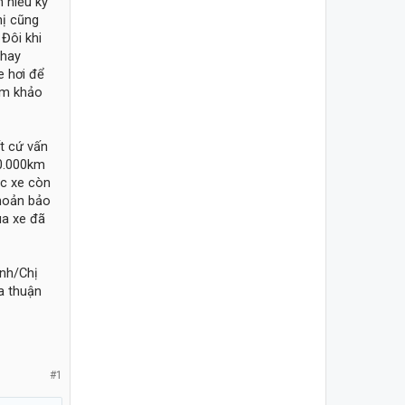
 hiểu kỹ
hị cũng
Đôi khi
 hay
e hơi để
ham khảo
ất cứ vấn
10.000km
ệc xe còn
khoản bảo
ua xe đã
Anh/Chị
a thuận
#1