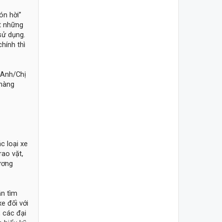
ón hời”
t những
sử dụng.
hính thì
 Anh/Chị
 hàng
c loại xe
rao vặt,
ương
ần tìm
xe đối với
 các đại