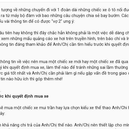
g tượng về những chuyến đi với 1 đoàn dài những chiếc xe ô tô nối đu
át ra từ máy bộ đàm với bao những câu chuyện chia sẻ bay bướm. Cá
u vài thông tin để có được "vợ 2" ưng ý:
đầu tiên hay không thì đây chắc hẳn không phải là một việc dễ dàng c
xem những mẩu quảng cáo xe hơi trên truyền hình, trên báo chí và In
thông tin đáng tham khảo để Anh/Chị cần tìm hiểu trước khi quyết đị
thông tin về việc nên mua một chiếc xe mới hay một chiếc xe đã qua
ý khi quyết định mua xe, làm thế nào để tránh những sai lầm thường
 giá tốt nhất và Anh/Chị cần phải làm gì nếu gặp vấn đề trong giao
tin nào hữu ích thì góp thêm nhé!
ớc khi quyết định mua xe
ẽ mua một chiếc xe mui trần hay lựa chọn kiểu xe thể thao Anh/Chi 
ây:
 khả năng chi trả của Anh/Chị thế nào. Anh/Chị nên thiết lập cho m