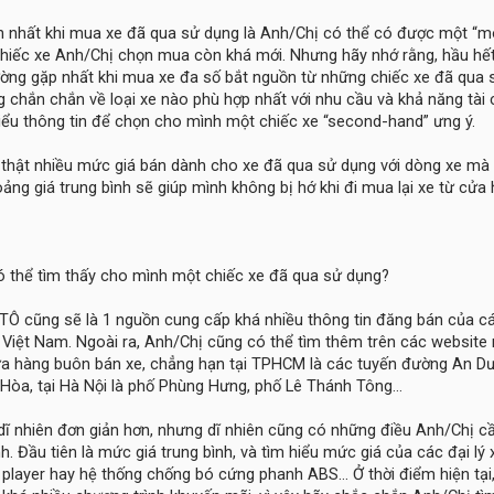
ớn nhất khi mua xe đã qua sử dụng là Anh/Chị có thể có được một “m
chiếc xe Anh/Chị chọn mua còn khá mới. Nhưng hãy nhớ rằng, hầu hế
ường gặp nhất khi mua xe đa số bắt nguồn từ những chiếc xe đã qua 
g chắn chắn về loại xe nào phù hợp nhất với nhu cầu và khả năng tài c
hiểu thông tin để chọn cho mình một chiếc xe “second-hand” ưng ý.
 thật nhiều mức giá bán dành cho xe đã qua sử dụng với dòng xe mà
g giá trung bình sẽ giúp mình không bị hớ khi đi mua lại xe từ cửa
có thể tìm thấy cho mình một chiếc xe đã qua sử dụng?
TÔ cũng sẽ là 1 nguồn cung cấp khá nhiều thông tin đăng bán của cá
Việt Nam. Ngoài ra, Anh/Chị cũng có thể tìm thêm trên các website 
ửa hàng buôn bán xe, chẳng hạn tại TPHCM là các tuyến đường An D
òa, tại Hà Nội là phố Phùng Hưng, phố Lê Thánh Tông…
dĩ nhiên đơn giản hơn, nhưng dĩ nhiên cũng có những điều Anh/Chị c
nh. Đầu tiên là mức giá trung bình, và tìm hiểu mức giá của các đại lý 
 player hay hệ thống chống bó cứng phanh ABS… Ở thời điểm hiện tại,