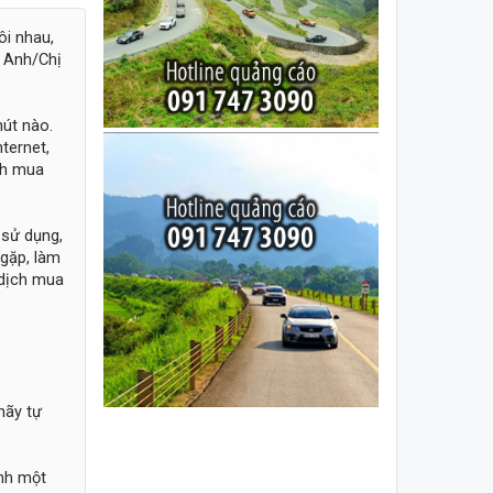
ôi nhau,
c Anh/Chị
hút nào.
ternet,
nh mua
 sử dụng,
 gặp, làm
 dịch mua
hãy tự
ình một