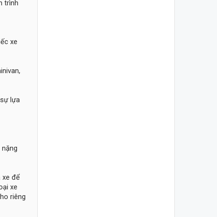
 trình
iếc xe
inivan,
 sự lựa
g nặng
 xe để
oại xe
ho riêng