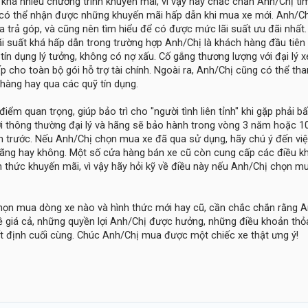
khá nhiều chương trình khuyến mãi, vì vậy hãy chắc chắn Anh/Chị tìm
để có thể nhận được những khuyến mãi hấp dẫn khi mua xe mới. Anh/C
 trả góp, và cũng nên tìm hiểu để có được mức lãi suất ưu đãi nhất. 
lãi suất khá hấp dẫn trong trường hợp Anh/Chị là khách hàng đầu tiên
tín dụng lý tưởng, không có nợ xấu. Cố gắng thương lượng với đại lý x
p cho toàn bộ gói hỗ trợ tài chính. Ngoài ra, Anh/Chị cũng có thể t
 hàng hay qua các quỹ tín dụng.
iểm quan trọng, giúp bảo trì cho "người tình liên tỉnh" khi gặp phải b
mới thông thường đại lý và hãng sẽ bảo hành trong vòng 3 năm hoặc 
ến trước. Nếu Anh/Chị chọn mua xe đã qua sử dụng, hãy chú ý đến vi
hãng hay không. Một số cửa hàng bán xe cũ còn cung cấp các điều 
 thức khuyến mãi, vì vậy hãy hỏi kỹ về điều này nếu Anh/Chị chọn m
họn mua dòng xe nào và hình thức mới hay cũ, cần chắc chắn rằng 
ề giá cả, những quyền lợi Anh/Chị được hưởng, những điều khoản thỏ
ết định cuối cùng. Chúc Anh/Chị mua được một chiếc xe thật ưng ý!