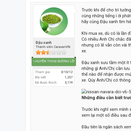
Trước khi để cho trí tưởn
cùng những tiếng í ới ph
hãy cùng Đậu xanh tìm hiể
Khi mua xe, dù có là lần 
Có nhiều Anh Chị chắc đã 
Đậu xanh
nhưng có lẽ vẫn còn vài 
Thành viên CaravanVN
xe.
Caravan HUYỀN THOẠI ĐƯỜNG LÊN ĐỈNH THẾ GIỚI
Đậu xanh sưu tầm một ít 
những gì Anh/Chị cần lưu 
Tham gia:
3/10/12
thế nào để nhận được mức
Bài viết:
1,257
xe. Qúy Anh/Chị có thông 
Đã được thích:
3,174
Những điều cần biết trư
Trước khi nghĩ xem mình s
xem lại một số điều sau đ
Đầu tiên là ngân sách xem