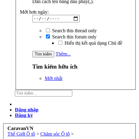
Dãn cách tên bằng dấu phẩy(,).
Mới hơn ngày:
Search this thread only
Search this forum only
Hiển thị kết quả dạng Chủ đề
Thêm...
Tìm kiếm hữu ích
Mới nhất
Đăng nhập
Đăng ký
CaravanVN
Thế Giới Ô tô
>
Chăm sóc Ô tô
>