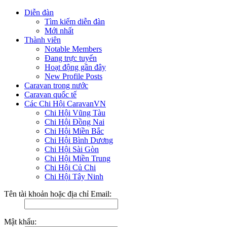
Diễn đàn
Tìm kiếm diễn đàn
Mới nhất
Thành viên
Notable Members
Đang trực tuyến
Hoạt động gần đây
New Profile Posts
Caravan trong nước
Caravan quốc tế
Các Chi Hội CaravanVN
Chi Hội Vũng Tàu
Chi Hội Đồng Nai
Chi Hội Miền Bắc
Chi Hội Bình Dương
Chi Hội Sài Gòn
Chi Hội Miền Trung
Chi Hội Củ Chi
Chi Hội Tây Ninh
Tên tài khoản hoặc địa chỉ Email:
Mật khẩu: