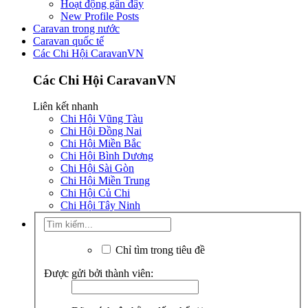
Hoạt động gần đây
New Profile Posts
Caravan trong nước
Caravan quốc tế
Các Chi Hội CaravanVN
Các Chi Hội CaravanVN
Liên kết nhanh
Chi Hội Vũng Tàu
Chi Hội Đồng Nai
Chi Hội Miền Bắc
Chi Hội Bình Dương
Chi Hội Sài Gòn
Chi Hội Miền Trung
Chi Hội Củ Chi
Chi Hội Tây Ninh
Chỉ tìm trong tiêu đề
Được gửi bởi thành viên: