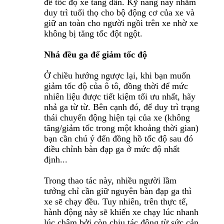
để tốc độ xe tăng dần. Kỹ năng này nhằm
duy trì tuổi thọ cho bộ động cơ của xe và
giữ an toàn cho người ngồi trên xe nhờ xe
không bị tăng tốc đột ngột.
Nhả đều ga để giảm tốc độ
Ở chiều hướng ngược lại, khi bạn muốn
giảm tốc độ của ô tô, đồng thời để mức
nhiên liệu được tiết kiệm tối ưu nhất, hãy
nhả ga từ từ. Bên cạnh đó, để duy trì trạng
thái chuyển động hiện tại của xe (không
tăng/giảm tốc trong một khoảng thời gian)
bạn cần chú ý đến đồng hồ tốc độ sau đó
điều chỉnh bàn đạp ga ở mức độ nhất
định...
Trong thao tác này, nhiều người lầm
tưởng chỉ cần giữ nguyên bàn đạp ga thì
xe sẽ chạy đều. Tuy nhiên, trên thực tế,
hành động này sẽ khiến xe chạy lúc nhanh
lúc chậm bởi còn chịu tác động từ sức cản