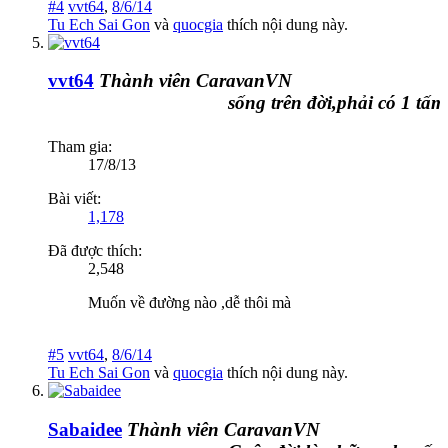
#4
vvt64
,
8/6/14
Tu Ech Sai Gon
và
quocgia
thích nội dung này.
vvt64
Thành viên CaravanVN
sống trên đời,phải có 1 tấm ch
Tham gia:
17/8/13
Bài viết:
1,178
Đã được thích:
2,548
Muốn về đường nào ,dễ thôi mà
#5
vvt64
,
8/6/14
Tu Ech Sai Gon
và
quocgia
thích nội dung này.
Sabaidee
Thành viên CaravanVN