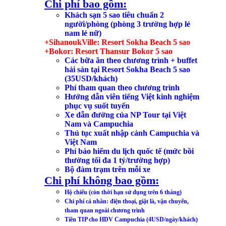
Chi phí bao gồm:
Khách sạn 5 sao tiêu chuẩn 2
người/phòng (phòng 3 trường hợp lẻ
nam lẻ nữ)
+SihanoukVille: Resort Sokha Beach 5 sao
+Bokor: Resort Thansur Bokor 5 sao
Các bữa ăn theo chương trình + buffet
hải sản tại Resort Sokha Beach 5 sao
(35USD/khách)
Phí tham quan theo chương trình
Hướng dẫn viên tiếng Việt kinh nghiệm
phục vụ suốt tuyến
Xe dẫn đường của NP Tour tại Việt
Nam và Campuchia
Thủ tục xuất nhập cảnh Campuchia và
Việt Nam
Phí bảo hiểm du lịch quốc tế (mức bồi
thường tối đa 1 tỷ/trường hợp)
Bộ đàm trạm trên mỗi xe
Chi phí không bao gồm:
Hộ chiếu (còn thời hạn sử dụng trên 6 tháng)
Chi phí cá nhân: điện thoại, giặt là, vận chuyển,
tham quan ngoài chương trình
Tiền TIP cho HDV Campuchia (4USD/ngày/khách)