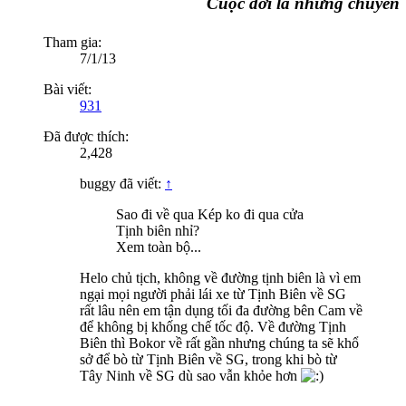
Cuộc đời là những chuyến đi
Tham gia:
7/1/13
Bài viết:
931
Đã được thích:
2,428
buggy đã viết:
↑
Sao đi về qua Kép ko đi qua cửa
Tịnh biên nhỉ?
Xem toàn bộ...
Helo chủ tịch, không về đường tịnh biên là vì em
ngại mọi người phải lái xe từ Tịnh Biên về SG
rất lâu nên em tận dụng tối đa đường bên Cam về
để không bị khống chế tốc độ. Về đường Tịnh
Biên thì Bokor về rất gần nhưng chúng ta sẽ khổ
sở để bò từ Tịnh Biên về SG, trong khi bò từ
Tây Ninh về SG dù sao vẫn khỏe hơn