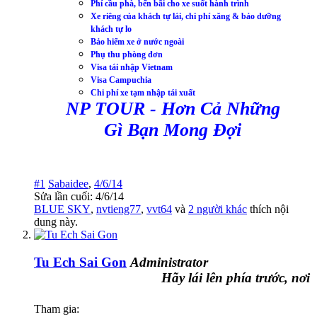
Phí cầu phà, bến bãi cho xe suốt hành trình
Xe riêng của khách tự lái, chi phí xăng & bảo dưỡng
khách tự lo
Bảo hiểm xe ở nước ngoài
Phụ thu phòng đơn
Visa tái nhập Vietnam
Visa Campuchia
Chi phí xe tạm nhập tái xuất
NP TOUR -
Hơn Cả Những
Gì Bạn Mong Đợi
#1
Sabaidee
,
4/6/14
Sửa lần cuối:
4/6/14
BLUE SKY
,
nvtieng77
,
vvt64
và
2 người khác
thích nội
dung này.
Tu Ech Sai Gon
Administrator
Hãy lái lên phía trước, nơi đó l
Tham gia: