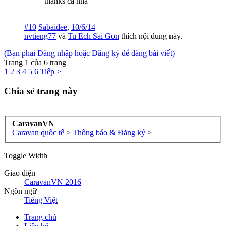
thanks cả nhà
#10
Sabaidee
,
10/6/14
nvtieng77
và
Tu Ech Sai Gon
thích nội dung này.
(Bạn phải Đăng nhập hoặc Đăng ký để đăng bài viết)
Trang 1 của 6 trang
1
2
3
4
5
6
Tiếp >
Chia sẻ trang này
CaravanVN
Caravan quốc tế
>
Thông báo & Đăng ký
>
Toggle Width
Giao diện
CaravanVN 2016
Ngôn ngữ
Tiếng Việt
Trang chủ