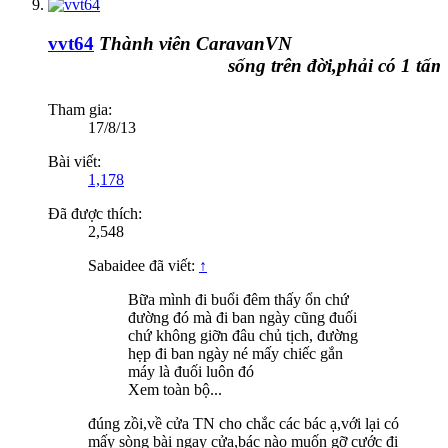
vvt64
Thành viên CaravanVN
sống trên đời,phải có 1 tấm ch
Tham gia:
17/8/13
Bài viết:
1,178
Đã được thích:
2,548
Sabaidee đã viết:
↑
Bữa mình đi buổi đêm thấy ổn chứ
đường đó mà đi ban ngày cũng đuối
chứ không giỡn đâu chủ tịch, đường
hẹp đi ban ngày né mấy chiếc gắn
máy là đuối luôn đó
Xem toàn bộ...
đúng zồi,về cửa TN cho chắc các bác ạ,với lại có
mấy sòng bài ngay cửa,bác nào muốn gỡ cước đi