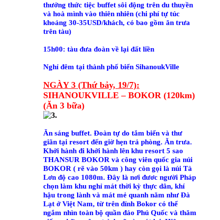
thưởng thức tiệc buffet sôi động trên du thuyền
và hoà mình vào thiên nhiên (chi phí tự túc
khoảng 30-35USD/khách, có bao gồm ăn trưa
trên tàu)
15h00: tàu đưa đoàn về lại đất liền
Nghỉ đêm tại thành phố biển SihanoukVille
NGÀY 3
(Thứ bảy, 19/7)
:
SIHANOUKVILLE – BOKOR (120km)
(Ăn 3 bữa)
Ăn sáng buffet. Đoàn tự do tắm biển và thư
giãn tại resort đến giờ hẹn trả phòng. Ăn trưa.
Khởi hành đi khởi hành lên
khu resort 5 sao
THANSUR BOKOR và công viên quốc gia núi
BOKOR
( rẽ vào 50km ) hay còn gọi là núi Tà
Lơn độ cao 1080m. Đây là nơi đươc người Pháp
chọn làm khu nghỉ mát thời kỳ thực dân, khí
hậu trong lành và mát mẻ quanh năm như Đà
Lạt ở Việt Nam, từ trên đỉnh Bokor có thể
ngắm nhìn toàn bộ quần đảo Phú Quốc và thăm