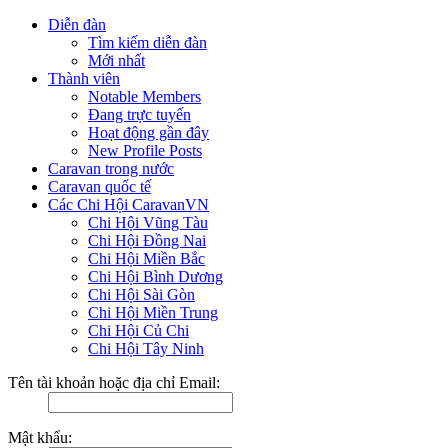
Diễn đàn
Tìm kiếm diễn đàn
Mới nhất
Thành viên
Notable Members
Đang trực tuyến
Hoạt động gần đây
New Profile Posts
Caravan trong nước
Caravan quốc tế
Các Chi Hội CaravanVN
Chi Hội Vũng Tàu
Chi Hội Đồng Nai
Chi Hội Miền Bắc
Chi Hội Bình Dương
Chi Hội Sài Gòn
Chi Hội Miền Trung
Chi Hội Củ Chi
Chi Hội Tây Ninh
Tên tài khoản hoặc địa chỉ Email:
Mật khẩu: