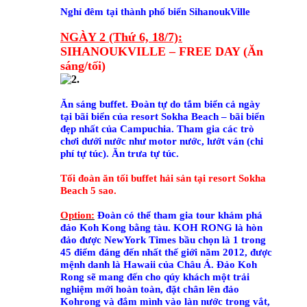
Nghỉ đêm tại thành phố biển SihanoukVille
NGÀY 2
(Thứ 6, 18/7)
:
SIHANOUKVILLE – FREE DAY (Ăn
sáng/tối)
Ăn sáng buffet. Đoàn tự do
tắm biển cả ngày
tại bãi biển của resort Sokha Beach – bãi biển
đẹp nhất của Campuchia.
Tham gia các trò
chơi dưới nước như motor nước, lướt ván (chi
phí tự túc).
Ăn trưa tự túc.
Tối đoàn ăn tối
buffet hải sản tại resort Sokha
Beach 5 sao.
Option:
Đoàn có thể tham
gia tour khám phá
đảo Koh Kong bằng tàu
. KOH RONG là hòn
đảo được NewYork Times bầu chọn là 1 trong
45 điểm đáng đến nhất thế giới năm 2012, được
mệnh danh là Hawaii của Châu Á. Đảo Koh
Rong sẽ mang đến cho qúy khách một trải
nghiệm mới hoàn toàn, đặt chân lên đảo
Kohrong và đắm mình vào làn nước trong vắt,