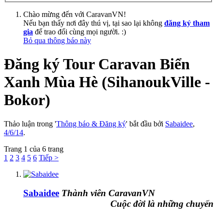
Chào mừng đến với CaravanVN!
Nếu bạn thấy nơi đây thú vị, tại sao lại không
đăng ký tham
gia
để trao đổi cùng mọi người. :)
Bỏ qua thông báo này
Đăng ký Tour Caravan Biển
Xanh Mùa Hè (SihanoukVille -
Bokor)
Thảo luận trong '
Thông báo & Đăng ký
' bắt đầu bởi
Sabaidee
,
4/6/14
.
Trang 1 của 6 trang
1
2
3
4
5
6
Tiếp >
Sabaidee
Thành viên CaravanVN
Cuộc đời là những chuyến đi