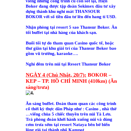
viếng những công trình cũ còn sót lại, Hiện
Bokor đang được tập đoàn Sokimex đâu tư xây
dựng thành khu nghỉ mát THANSOUR
BOKOR với số tiền đâu tư lên đến hang tỉ USD.
Nhận phòng tại resort 5 sao Thansur Bokor. Ăn
tối buffet tại nhà hàng của khách sạn.
Buổi tối tự do tham quan Casino quốc tế, hoặc
thư giãn tại khu giải trí của Thansur Bokor bao
gồm vũ trường, karaoke….
Nghỉ đêm trên núi tại Resort Thansur Bokor
NGÀY 4
(Chủ Nhật, 20/7)
:
BOKOR –
KEP – TP. HỒ CHÍ MINH (410km) (Ăn
sáng/trưa)
Ăn sáng buffet. Đoàn tham quan các công trình
cổ thời kỳ thực dân Pháp như : Casino , nhà thờ
…viếng chùa 5 chiếc thuyền trên núi Tà Lơn.
Trả phòng đoàn khởi hành xuống núi và dùng
cơm trưa sớm tại resort Nataya bên bờ biển
lộng gió tại thành phố Kampot