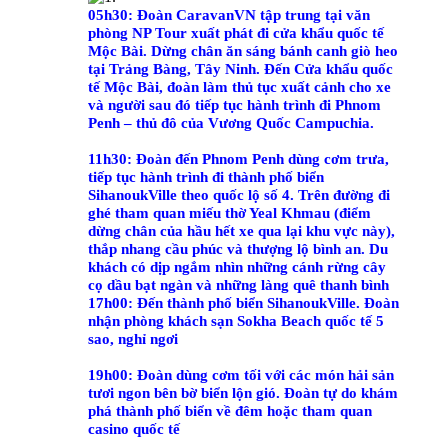
05h30: Đoàn CaravanVN tập trung tại văn
phòng NP Tour xuất phát đi cửa khẩu quốc tế
Mộc Bài. Dừng chân ăn sáng bánh canh giò heo
tại Trảng Bàng, Tây Ninh. Đến Cửa khẩu quốc
tế Mộc Bài, đoàn làm thủ tục xuất cảnh cho xe
và người sau đó tiếp tục hành trình đi Phnom
Penh – thủ đô của Vương Quốc Campuchia.
11h30: Đoàn đến Phnom Penh dùng cơm trưa,
tiếp tục hành trình đi thành phố biển
SihanoukVille theo quốc lộ số 4. Trên đường đi
ghé tham quan miếu thờ Yeal Khmau (điểm
dừng chân của hầu hết xe qua lại khu vực này),
thắp nhang cầu phúc và thượng lộ bình an. Du
khách có dịp ngắm nhìn những cánh rừng cây
cọ dầu bạt ngàn và những làng quê thanh bình
17h00: Đến
thành phố biển SihanoukVille. Đoàn
nhận phòng khách sạn Sokha Beach quốc tế 5
sao, nghỉ ngơi
19h00: Đoàn dùng cơm tối với các món hải sản
tươi ngon bên bờ biển lộn gió. Đoàn tự do khám
phá thành phố biển về đêm hoặc tham quan
casino quốc tế