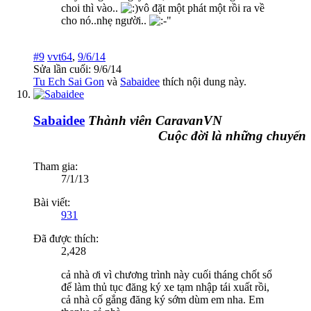
choi thì vào..
vô đặt một phát một rồi ra về
cho nó..nhẹ người..
#9
vvt64
,
9/6/14
Sửa lần cuối:
9/6/14
Tu Ech Sai Gon
và
Sabaidee
thích nội dung này.
Sabaidee
Thành viên CaravanVN
Cuộc đời là những chuyến đi
Tham gia:
7/1/13
Bài viết:
931
Đã được thích:
2,428
cả nhà ơi vì chương trình này cuối tháng chốt sổ
để làm thủ tục đăng ký xe tạm nhập tái xuất rồi,
cả nhà cố gắng đăng ký sớm dùm em nha. Em