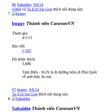
#6
Sabaidee
,
9/6/14
vvt64
và
Tu Ech Sai Gon
thích nội dung này.
buggy
Thành viên CaravanVN
Tham gia:
4/1/13
Bài viết:
1,102
Đã được thích:
3,686
Tịnh Biên - SGN là đi đường hôm đi Phú Quốc
về anh thấy ổn mà.
#7
buggy
,
9/6/14
Tu Ech Sai Gon
thích nội dung này.
Sabaidee
Thành viên CaravanVN