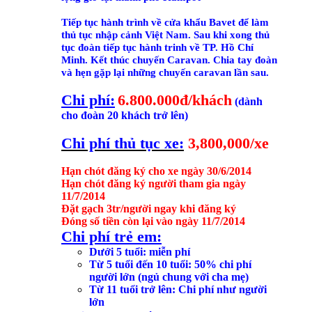
Tiếp tục hành trình về cửa khẩu Bavet để làm
thủ tục nhập cảnh Việt Nam. Sau khi xong thủ
tục đoàn tiếp tục hành trinh về TP. Hồ Chí
Minh. Kết thúc chuyến Caravan. Chia tay đoàn
và hẹn gặp lại những chuyến caravan lần sau.
Chi phí:
6.800.000đ/khách
(dành
cho đoàn 20 khách trở lên)
Chi phí thủ tục xe:
3,800,000/xe
Hạn chót đăng ký cho xe ngày 30/6/2014
Hạn chót đăng ký người tham gia ngày
11/7/2014
Đặt gạch 3tr/người ngay khi đăng ký
Đóng số tiền còn lại vào ngày 11/7/2014
Chi phí trẻ em:
Dưới 5 tuổi: miễn phí
Từ 5 tuổi đến 10 tuổi: 50% chi phí
người lớn (ngủ chung với cha mẹ)
Từ 11 tuổi trở lên: Chi phí như người
lớn