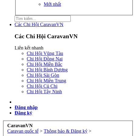
Mới nhất
Các Chi Hội CaravanVN
Các Chi Hội CaravanVN
Liên kết nhanh
Chi Hội Vũng Tàu
Chi Hội Đồng Nai
Chi Hội Miền Bắc
Chi Hội Bình Dương
Chi Hội Sài Gòn
Chi Hội Miền Trung
Chi Hội Củ Chi
Chi Hội Tây Ninh
Đăng nhập
Đăng ký
CaravanVN
Caravan quốc tế
>
Thông báo & Đăng ký
>