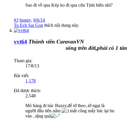
Sao đi về qua Kép ko đi qua cửa Tịnh biên nhỉ?
#3
buggy
,
8/6/14
Tu Ech Sai Gon
thích nội dung này.
vvt64
Thành viên CaravanVN
sống trên đời,phải có 1 tấm ch
Tham gia:
17/8/13
Bài viết:
1,178
Đã được thích:
2,548
Mỏ hàng đi bác Buzzy,để tớ theo..tớ ngại là
người đầu tiên nắm
mất công mấy bác lại bu
vào ..tặng quà