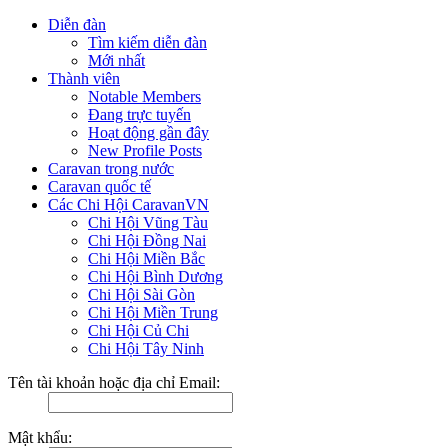
Diễn đàn
Tìm kiếm diễn đàn
Mới nhất
Thành viên
Notable Members
Đang trực tuyến
Hoạt động gần đây
New Profile Posts
Caravan trong nước
Caravan quốc tế
Các Chi Hội CaravanVN
Chi Hội Vũng Tàu
Chi Hội Đồng Nai
Chi Hội Miền Bắc
Chi Hội Bình Dương
Chi Hội Sài Gòn
Chi Hội Miền Trung
Chi Hội Củ Chi
Chi Hội Tây Ninh
Tên tài khoản hoặc địa chỉ Email:
Mật khẩu: