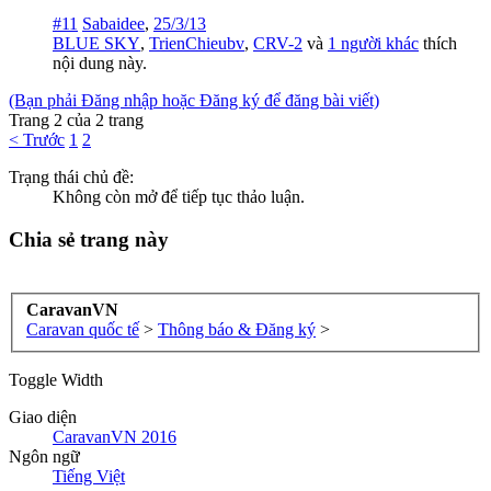
#11
Sabaidee
,
25/3/13
BLUE SKY
,
TrienChieubv
,
CRV-2
và
1 người khác
thích
nội dung này.
(Bạn phải Đăng nhập hoặc Đăng ký để đăng bài viết)
Trang 2 của 2 trang
< Trước
1
2
Trạng thái chủ đề:
Không còn mở để tiếp tục thảo luận.
Chia sẻ trang này
CaravanVN
Caravan quốc tế
>
Thông báo & Đăng ký
>
Toggle Width
Giao diện
CaravanVN 2016
Ngôn ngữ
Tiếng Việt