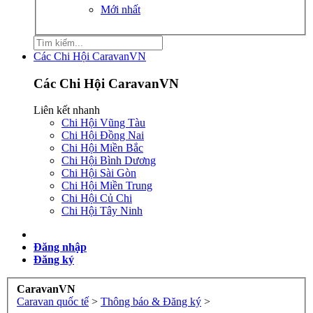
Mới nhất
Các Chi Hội CaravanVN
Các Chi Hội CaravanVN
Liên kết nhanh
Chi Hội Vũng Tàu
Chi Hội Đồng Nai
Chi Hội Miền Bắc
Chi Hội Bình Dương
Chi Hội Sài Gòn
Chi Hội Miền Trung
Chi Hội Củ Chi
Chi Hội Tây Ninh
Đăng nhập
Đăng ký
CaravanVN
Caravan quốc tế
>
Thông báo & Đăng ký
>