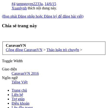
#4
tamnguyen2233a
,
14/6/15
Xuanlynh
thích nội dung này.
(Bạn phải Đăng nhập hoặc Đăng ký để đăng bài viết)
Chia sẻ trang này
CaravanVN
Cộng đồng CaravanVN
>
Thảo luận trò chuyện
>
Toggle Width
Giao diện
CaravanVN 2016
Ngôn ngữ
Tiếng Việt
Trang chủ
Liên hệ
Trợ giúp
Điều khoản
Lên đầu trang