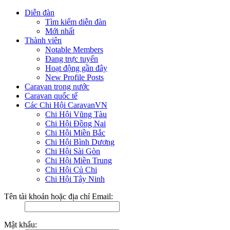
Diễn đàn
Tìm kiếm diễn đàn
Mới nhất
Thành viên
Notable Members
Đang trực tuyến
Hoạt động gần đây
New Profile Posts
Caravan trong nước
Caravan quốc tế
Các Chi Hội CaravanVN
Chi Hội Vũng Tàu
Chi Hội Đồng Nai
Chi Hội Miền Bắc
Chi Hội Bình Dương
Chi Hội Sài Gòn
Chi Hội Miền Trung
Chi Hội Củ Chi
Chi Hội Tây Ninh
Tên tài khoản hoặc địa chỉ Email:
Mật khẩu: