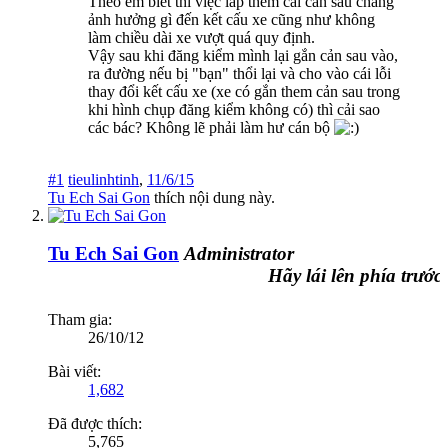
Theo em biết thì việc lắp thêm cái cản sau chẳng
ảnh hưởng gì đến kết cấu xe cũng như không
làm chiều dài xe vượt quá quy định.
Vậy sau khi đăng kiểm mình lại gắn cản sau vào,
ra đường nếu bị "bạn" thổi lại và cho vào cái lỗi
thay đổi kết cấu xe (xe có gắn them cản sau trong
khi hình chụp đăng kiểm không có) thì cải sao
các bác? Không lẽ phải làm hư cán bộ
#1
tieulinhtinh
,
11/6/15
Tu Ech Sai Gon
thích nội dung này.
Tu Ech Sai Gon
Administrator
Hãy lái lên phía trước, n
Tham gia:
26/10/12
Bài viết:
1,682
Đã được thích:
5,765