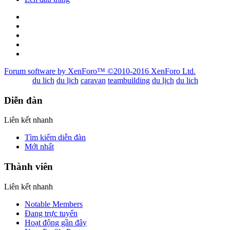
Forum software by XenForo™
©2010-2016 XenForo Ltd.
du lich
du lịch
caravan
teambuilding
du lịch
du lich
Diễn đàn
Liên kết nhanh
Tìm kiếm diễn đàn
Mới nhất
Thành viên
Liên kết nhanh
Notable Members
Đang trực tuyến
Hoạt động gần đây