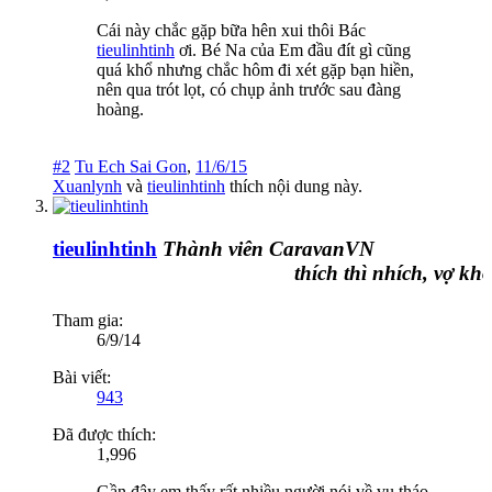
Cái này chắc gặp bữa hên xui thôi Bác
tieulinhtinh
ơi. Bé Na của Em đầu đít gì cũng
quá khổ nhưng chắc hôm đi xét gặp bạn hiền,
nên qua trót lọt, có chụp ảnh trước sau đàng
hoàng.
#2
Tu Ech Sai Gon
,
11/6/15
Xuanlynh
và
tieulinhtinh
thích nội dung này.
tieulinhtinh
Thành viên CaravanVN
thích thì nhích, vợ khôn
Tham gia:
6/9/14
Bài viết:
943
Đã được thích:
1,996
Gần đây em thấy rất nhiều người nói về vụ tháo