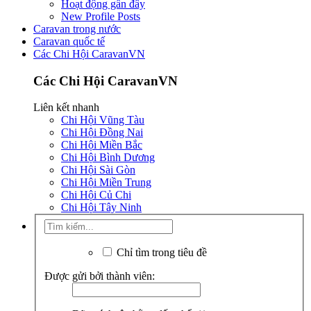
Hoạt động gần đây
New Profile Posts
Caravan trong nước
Caravan quốc tế
Các Chi Hội CaravanVN
Các Chi Hội CaravanVN
Liên kết nhanh
Chi Hội Vũng Tàu
Chi Hội Đồng Nai
Chi Hội Miền Bắc
Chi Hội Bình Dương
Chi Hội Sài Gòn
Chi Hội Miền Trung
Chi Hội Củ Chi
Chi Hội Tây Ninh
Chỉ tìm trong tiêu đề
Được gửi bởi thành viên: