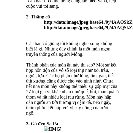
“cắp nách” có thể uống cùng táo mèo Sapa, tiếp
cuộc vui tới sang.
2. Thắng cố
http://data:image/jpeg
Các bạn có giống tôi không nghe xong không
biết là gì. Nhưng đây chính là một món ngon
truyền thống của người Mông.
Thành phần của món ăn này thì sao? Một sự kết
hợp hỗn độn của vô số loại thịt như bò, trâu,
ngựa, lợn. Các bộ phận như lòng, tim, gan, tiết
thịt xương cũng được cho vào ninh nhừ. Chưa
hết nha món này không thể thiếu sự góp mặt của
27 loại gia vị khác nhau như quế, hồi, thảo quả lá
thơm và rất nhiều loại rau rừng. Món này hấp
dẫn người ăn bởi hương vị đậm đà, béo ngậy,
thơm phức kết hợp với vị cay nồng của rượu
ngô.
3. Gà đen Sa Pa