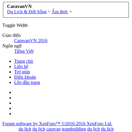
CaravanVN
Du Lịch & Đời Sống
>
Ẩm thực
>
Toggle Width
Giao diện
CaravanVN 2016
Ngôn ngữ
Tiếng Việt
Trang chủ
Liên hệ
Trợ giúp
Điều khoản
Lên đầu trang
Forum software by XenForo™
©2010-2016 XenForo Ltd.
du lich
du lịch
caravan
teambuilding
du lịch
du lich