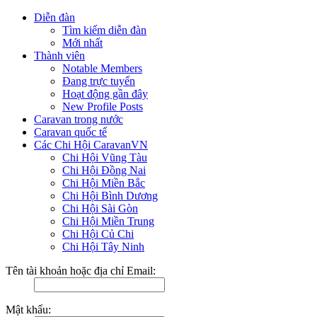
Diễn đàn
Tìm kiếm diễn đàn
Mới nhất
Thành viên
Notable Members
Đang trực tuyến
Hoạt động gần đây
New Profile Posts
Caravan trong nước
Caravan quốc tế
Các Chi Hội CaravanVN
Chi Hội Vũng Tàu
Chi Hội Đồng Nai
Chi Hội Miền Bắc
Chi Hội Bình Dương
Chi Hội Sài Gòn
Chi Hội Miền Trung
Chi Hội Củ Chi
Chi Hội Tây Ninh
Tên tài khoản hoặc địa chỉ Email:
Mật khẩu: