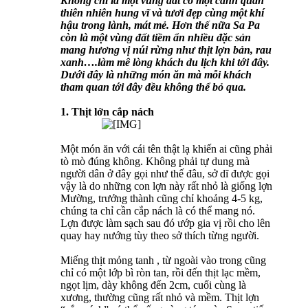
Không chỉ là một vùng đất có một cảnh quan
thiên nhiên hung vĩ và tươi đẹp cùng một khí
hậu trong lành, mát mẻ. Hơn thế nữa Sa Pa
còn là một vùng đất tiềm ẩn nhiều đặc sản
mang hương vị núi rừng như thịt lợn bản, rau
xanh….làm mê lòng khách du lịch khi tới đây.
Dưới đây là những món ăn mà mỗi khách
tham quan tới đây đều không thể bỏ qua.
1. Thịt lớn cắp nách
Một món ăn với cái tên thật lạ khiến ai cũng phải
tò mò đúng không. Không phải tự dung mà
người dân ở đây gọi như thế đâu, sở dĩ được gọi
vậy là do những con lợn này rất nhỏ là giống lợn
Mường, trưởng thành cũng chỉ khoảng 4-5 kg,
chúng ta chỉ cần cắp nách là có thể mang nó.
Lợn được làm sạch sau đó ướp gia vị rồi cho lên
quay hay nướng tùy theo sở thích từng người.
Miếng thịt mỏng tanh , từ ngoài vào trong cũng
chỉ có một lớp bì ròn tan, rồi đến thịt lạc mềm,
ngọt lịm, dày không đến 2cm, cuối cùng là
xương, thường cũng rất nhỏ và mềm. Thịt lợn