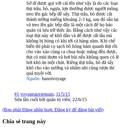
Sở dĩ được gọi với cái tên như vậy là do các loại
thịt trâu, bò, ngựa, lợn thường được người mông
treo lên gác bếp để sấy. Thịt trâu, bò được cắt
thành tường miếng khoảng 2-3 kg, sau đó sâu lại
và treo lên gác bếp đây là một cách để họ bảo
quản và lưu trữ thức ăn. Bằng cách như vậy các
loại thịt này sẽ khô dần và để được rất lâu mà
không bị hỏng có khi tới cả hàng năm. Khi chế
biến thì phải cọ sạch bồ hóng bám quanh thịt rồi
cho vào xào cùng ca chua hoặc măng đều được,
thịt có mùi thơm và hơi bùi nếu không quen có lẽ
hơi khó ăn một chút. Riêng thịt trâu, bò đã sấy
khô cho vào nướng và nhâm nhi cùng rượu thì
quá tuyệt vời.
Nguồn:
hanoivoyage
#1
voyageauvietnam
,
11/5/15
Sửa lần cuối bởi quản trị viên:
22/6/15
(Bạn phải Đăng nhập hoặc Đăng ký để đăng bài viết)
Chia sẻ trang này