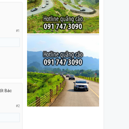
#1
ốt Bác
#2