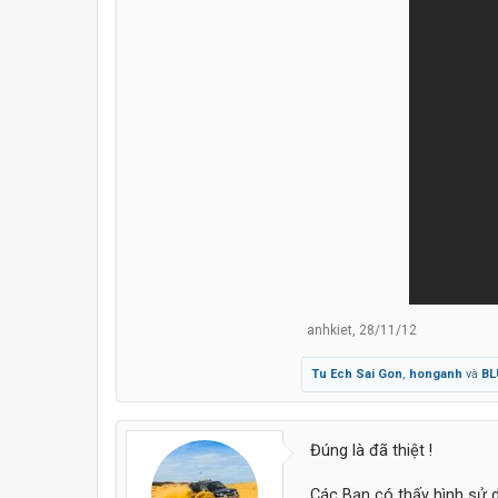
anhkiet
,
28/11/12
Tu Ech Sai Gon
,
honganh
và
BL
Đúng là đã thiệt !
Các Bạn có thấy hình sử 