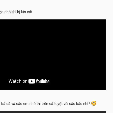
o nhỏ khi bị lún cát
 bà cả và các em nhỏ thì trên cả tuyệt vời các bác nhỉ !