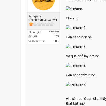
honganh
Chèn nè
Thành viên CaravanVN
Tham gia:
1/11/12
Bài viết:
105
Cận cảnh hơn nè
Đã được thích:
351
Và qua chỗ lầy cát nè
Cận cảnh tấm ri nè
Ah, sẵn coi đoạn clip, th
thật bất ngờ.