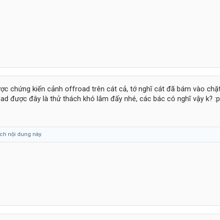
ược chứng kiến cảnh offroad trên cát cả, tớ nghĩ cát đã bám vào chặ
oad được đây là thử thách khó lắm đấy nhé, các bác có nghĩ vậy k? :p
ch nội dung này.