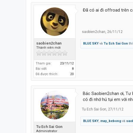
Đã có ai đi offroad trên 
saobien2chan
,
26/11/12
saobien2chan
BLUE SKY
và
Tu Ech Sai Gon
thí
Thành viên mới
Tham gia:
23/11/12
Bài viết:
8
Đã được thích:
20
Bác Saobien2chan ơi, Tư 
có đi nhớ hú tụi em với nhé
Tu Ech Sai Gon
,
27/11/12
BLUE SKY
,
may_bebong
và
sao
Tu Ech Sai Gon
Administrator