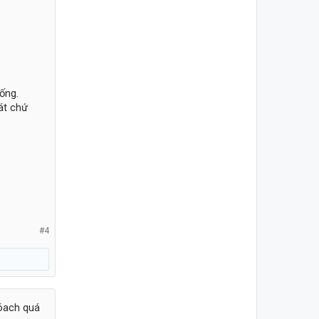
ống.
át chứ
#4
 óach quá