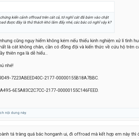
 chứng kiến cảnh offroad trên cát cả, tớ nghĩ cát đã bám vào chặt
road được đây là thử thách khó lắm đấy nhé, các bác có nghĩ vậy k?
 nhưng cũng nguy hiểm không kém nếu thiếu kinh nghiệm xử lí tình hu
hất là cát không chân, cần có đồng đội và kiến thức về cứu hộ trên c
ầy thiên nga là dễ hiểu...
hú nhé!
ch nội dung này.
oành tá tràng quá bác honganh ui, đi offroad mà kết hợp em này thì