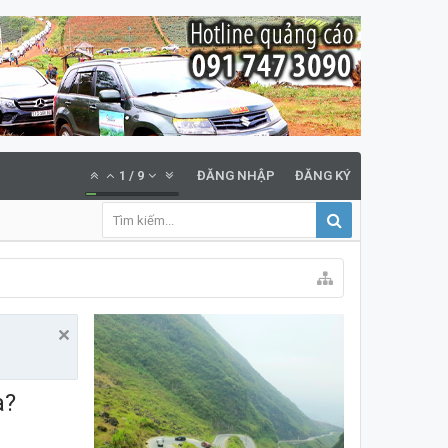
1
/
9
ĐĂNG NHẬP
ĐĂNG KÝ
a?