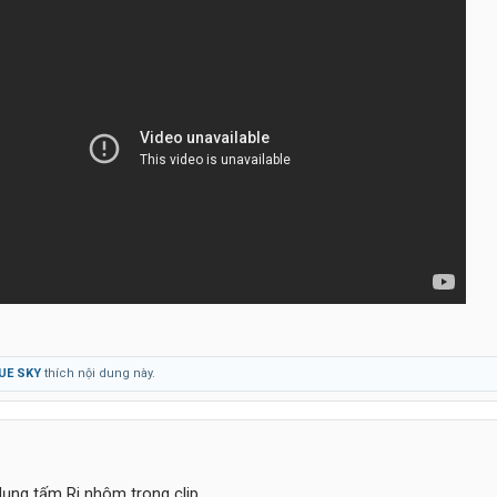
UE SKY
thích nội dung này.
dụng tấm Ri nhôm trong clip