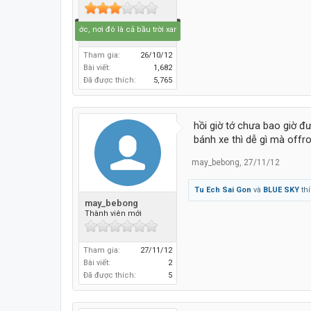
 lái lên phía trước, nơi đó là cả bầu trời xanh.....
Tham gia:
26/10/12
Bài viết:
1,682
Đã được thích:
5,765
hồi giờ tớ chưa bao giờ đ
bánh xe thì dễ gì mà offr
may_bebong
,
27/11/12
Tu Ech Sai Gon
và
BLUE SKY
thí
may_bebong
Thành viên mới
Tham gia:
27/11/12
Bài viết:
2
Đã được thích:
5