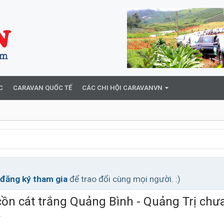
C
CARAVAN QUỐC TẾ
CÁC CHI HỘI CARAVANVN
đăng ký tham gia
để trao đổi cùng mọi người. :)
i cồn cát trắng Quảng Bình - Quảng Trị chư
.