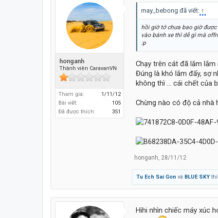
may_bebong đã viết:
↑
hồi giờ tớ chưa bao giờ được
vào bánh xe thì dễ gì mà off
:p
honganh
Chạy trên cát đã lắm lắm
Thành viên CaravanVN
Đúng là khó lắm đấy, sợ n
không thì ... cái chết của b
Tham gia:
1/11/12
Chừng nào có độ cả nhà 
Bài viết:
105
Đã được thích:
351
honganh
,
28/11/12
Tu Ech Sai Gon
và
BLUE SKY
thí
Hihi nhìn chiếc máy xúc h