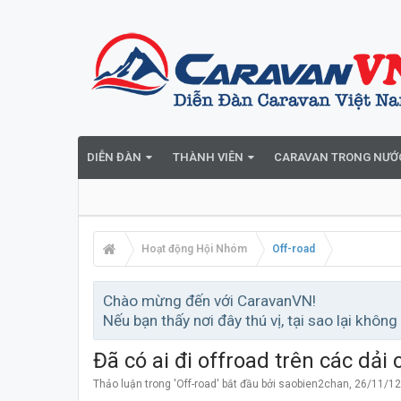
DIỄN ĐÀN
THÀNH VIÊN
CARAVAN TRONG NƯỚ
Hoạt động Hội Nhóm
Off-road
Chào mừng đến với CaravanVN!
Nếu bạn thấy nơi đây thú vị, tại sao lại không
Đã có ai đi offroad trên các dả
Thảo luận trong '
Off-road
' bắt đầu bởi
saobien2chan
,
26/11/12