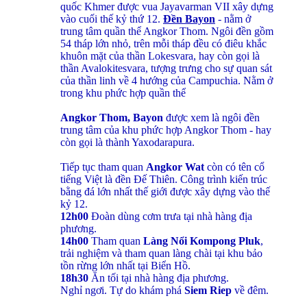
quốc Khmer được vua Jayavarman VII xây dựng
vào cuối thế kỷ thứ 12.
Đền Bayon
- nằm ở
trung tâm quần thể Angkor Thom. Ngôi đền gồm
54 tháp lớn nhỏ, trên mỗi tháp đều có điêu khắc
khuôn mặt của thần Lokesvara, hay còn gọi là
thần Avalokitesvara, tượng trưng cho sự quan sát
của thần linh về 4 hướng của Campuchia. Nằm ở
trong khu phức hợp quần thể
Angkor Thom, Bayon
được xem là ngôi đền
trung tâm của khu phức hợp Angkor Thom - hay
còn gọi là thành Yaxodarapura.
Tiếp tục tham quan
Angkor Wat
còn có tên cổ
tiếng Việt là đền Đế Thiên. Công trình kiến trúc
bằng đá lớn nhất thế giới được xây dựng vào thế
kỷ 12.
12h00
Đoàn dùng cơm trưa tại nhà hàng địa
phương.
14h00
Tham quan
Làng Nổi Kompong Pluk
,
trải nghiệm và tham quan làng chài tại khu bảo
tồn rừng lớn nhất tại Biển Hồ.
18h30
Ăn tối tại nhà hàng địa phương.
Nghỉ ngơi. Tự do khám phá
Siem Riep
về đêm.