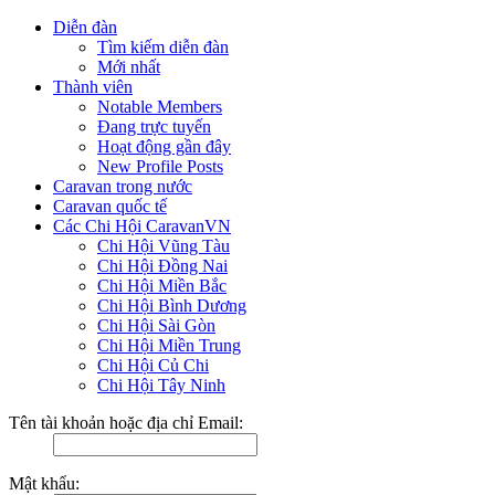
Diễn đàn
Tìm kiếm diễn đàn
Mới nhất
Thành viên
Notable Members
Đang trực tuyến
Hoạt động gần đây
New Profile Posts
Caravan trong nước
Caravan quốc tế
Các Chi Hội CaravanVN
Chi Hội Vũng Tàu
Chi Hội Đồng Nai
Chi Hội Miền Bắc
Chi Hội Bình Dương
Chi Hội Sài Gòn
Chi Hội Miền Trung
Chi Hội Củ Chi
Chi Hội Tây Ninh
Tên tài khoản hoặc địa chỉ Email:
Mật khẩu: