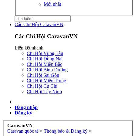
Mới nhất
Các Chi Hội CaravanVN
Các Chi Hội CaravanVN
Liên kết nhanh
Chi Hội Vũng Tàu
Chi Hội Đồng Nai
Chi Hội Miền Bắc
Chi Hội Bình Dương
Chi Hội Sài Gòn
Chi Hội Miền Trung
Chi Hội Củ Chi
Chi Hội Tây Ninh
Đăng nhập
Đăng ký
CaravanVN
Caravan quốc tế
>
Thông báo & Đăng ký
>