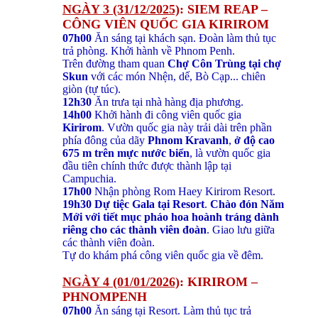
NGÀY 3 (31/12/2025)
: SIEM REAP –
CÔNG VIÊN QUỐC GIA KIRIROM
07h00
Ăn sáng tại khách sạn. Đoàn làm thủ tục
trả phòng. Khởi hành về Phnom Penh.
Trên đường tham quan
Chợ Côn Trùng tại chợ
Skun
với các món Nhện, dế, Bò Cạp... chiên
giòn (tự túc).
12h30
Ăn trưa tại nhà hàng địa phương.
14h00
Khởi hành đi công viên quốc gia
Kirirom
. Vườn quốc gia này trải dài trên phần
phía đông của dãy
Phnom Kravanh
,
ở độ cao
675 m trên mực nước biển
, là vườn quốc gia
đầu tiên chính thức được thành lập tại
Campuchia.
17h00
Nhận phòng Rom Haey Kirirom Resort.
19h30
Dự tiệc Gala tại Resort
.
Chào đón Năm
Mới với tiết mục pháo hoa hoành tráng dành
riêng cho các thành viên đoàn
. Giao lưu giữa
các thành viên đoàn.
Tự do khám phá công viên quốc gia về đêm.
NGÀY 4 (01/01/2026)
: KIRIROM –
PHNOMPENH
07h00
Ăn sáng tại Resort. Làm thủ tục trả