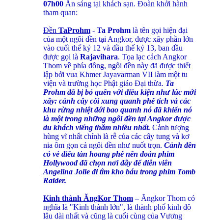
07h00
Ăn sáng tại khách sạn. Đoàn khởi hành
tham quan:
Đền
TaProhm
-
Ta Prohm
là tên gọi hiện đại
của một ngôi đền tại Angkor, được xây phần lớn
vào cuối thế kỷ 12 và đầu thế kỷ 13, ban đầu
được gọi là
Rajavihara
. Tọa lạc cách Angkor
Thom về phía đông, ngôi đền này đã được thiết
lập bởi vua Khmer Jayavarman VII làm một tu
viện và trường học Phật giáo Đại thừa.
Ta
Prohm đã bị bỏ quên với điều kiện như lúc mới
xây: cảnh cây cối xung quanh phế tích và các
khu rừng nhiệt đới bao quanh nó đã khiến nó
là một trong những ngôi đền tại Angkor được
du khách viếng thăm nhiều nhất.
Cảnh tượng
hùng vĩ nhất chính là rễ của các cây tung và kơ
nia ôm gọn cả ngôi đền như nuốt trọn.
Cảnh đền
có vẻ điêu tàn hoang phế nên đoàn phim
Hollywood đã chọn nơi đây để diễn viên
Angelina Jolie đi tìm kho báu trong phim Tomb
Raider.
Kinh thành ĂngKor Thom
–
Ăngkor Thom có
nghĩa là "Kinh thành lớn", là thành phố kinh đô
lâu dài nhất và cũng là cuối cùng của Vương