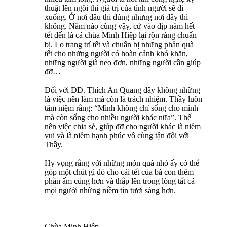
thuật lên ngôi thì giá trị của tình người sẽ đi
xuống. Ở nơi đâu thi đúng nhưng nơi đây thì
không. Năm nào cũng vậy, cứ vào dịp năm hết
tết đến là cả chùa Minh Hiệp lại rộn ràng chuẩn
bị. Lo trang trí tết và chuẩn bị những phần quà
tết cho những người có hoàn cảnh khó khăn,
những người già neo đơn, những người cần giúp
đỡ…
Đối với ĐĐ. Thích An Quang đây không những
là việc nên làm mà còn là trách nhiệm. Thầy luôn
tâm niệm rằng: “Mình không chỉ sống cho mình
mà còn sống cho nhiều người khác nữa”. Thế
nên việc chia sẻ, giúp đỡ cho người khác là niềm
vui và là niềm hạnh phúc vô cùng tận đối với
Thầy.
Hy vọng rằng với những món quà nhỏ ấy có thể
góp một chút gì đó cho cái tết của bà con thêm
phần ấm cúng hơn và thắp lên trong lòng tất cả
mọi người những niềm tin tươi sáng hơn.
Chùa Minh Hiệp