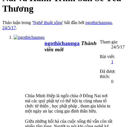
Thương
Thảo luận trong '
Nghệ thuật sống
' bắt đầu bởi
ngothichaunga
,
24/5/17
.
Tham gia:
ngothichaunga
Thành
24/5/17
viên mới
Bài viết:
1
Đã được
thích:
0
Chùa Minh Hiệp là ngôi chùa ở Đồng Nai nơi
mà các quý phật tự có thể hội tụ cùng nhau tổ
chức từ thiện , học phật pháp , tham gia khóa tu
một ngày an lạc cùng gia đình thân hữu.
Giữa những hối hả của cuộc sống thì vẫn còn rất
nhiều tấm lòng. Người ta nói khi công nghệ kỹ