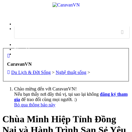
Menu
Đăng nhập
Đăng ký
CaravanVN
Du Lịch & Đời Sống
>
Nghệ thuật sống
>
Chào mừng đến với CaravanVN!
Nếu bạn thấy nơi đây thú vị, tại sao lại không
đăng ký tham
gia
để trao đổi cùng mọi người. :)
Bỏ qua thông báo này
Chùa Minh Hiệp Tỉnh Đồng
Nai và Hành Trình San Sẻ Yêu