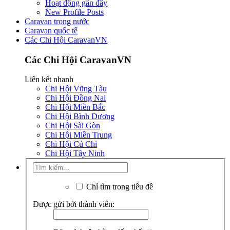
Hoạt động gần đây
New Profile Posts
Caravan trong nước
Caravan quốc tế
Các Chi Hội CaravanVN
Các Chi Hội CaravanVN
Liên kết nhanh
Chi Hội Vũng Tàu
Chi Hội Đồng Nai
Chi Hội Miền Bắc
Chi Hội Bình Dương
Chi Hội Sài Gòn
Chi Hội Miền Trung
Chi Hội Củ Chi
Chi Hội Tây Ninh
Chỉ tìm trong tiêu đề
Được gửi bởi thành viên: