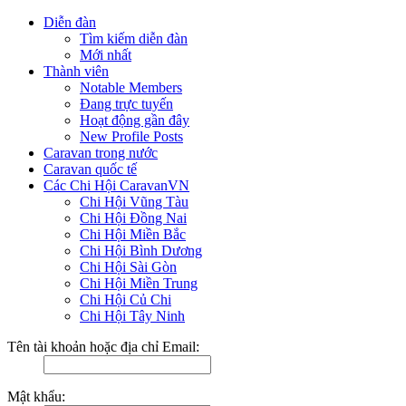
Diễn đàn
Tìm kiếm diễn đàn
Mới nhất
Thành viên
Notable Members
Đang trực tuyến
Hoạt động gần đây
New Profile Posts
Caravan trong nước
Caravan quốc tế
Các Chi Hội CaravanVN
Chi Hội Vũng Tàu
Chi Hội Đồng Nai
Chi Hội Miền Bắc
Chi Hội Bình Dương
Chi Hội Sài Gòn
Chi Hội Miền Trung
Chi Hội Củ Chi
Chi Hội Tây Ninh
Tên tài khoản hoặc địa chỉ Email:
Mật khẩu: