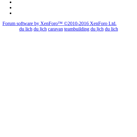
Forum software by XenForo™
©2010-2016 XenForo Ltd.
du lich
du lịch
caravan
teambuilding
du lịch
du lich