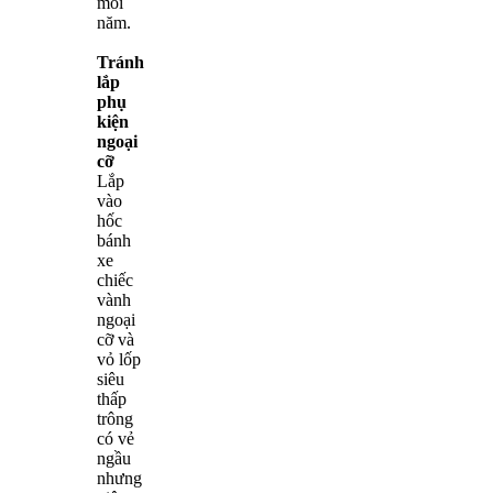
mỗi
năm.
Tránh
lắp
phụ
kiện
ngoại
cỡ
Lắp
vào
hốc
bánh
xe
chiếc
vành
ngoại
cỡ và
vỏ lốp
siêu
thấp
trông
có vẻ
ngầu
nhưng