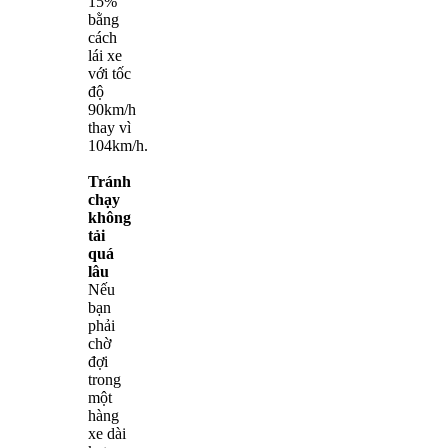
15%
bằng
cách
lái xe
với tốc
độ
90km/h
thay vì
104km/h.
Tránh
chạy
không
tải
quá
lâu
Nếu
bạn
phải
chờ
đợi
trong
một
hàng
xe dài