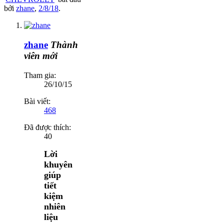
bởi
zhane
,
2/8/18
.
zhane
Thành
viên mới
Tham gia:
26/10/15
Bài viết:
468
Đã được thích:
40
Lời
khuyên
giúp
tiết
kiệm
nhiên
liệu