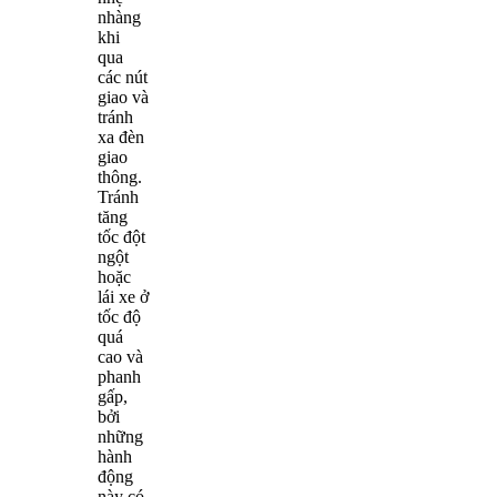
nhàng
khi
qua
các nút
giao và
tránh
xa đèn
giao
thông.
Tránh
tăng
tốc đột
ngột
hoặc
lái xe ở
tốc độ
quá
cao và
phanh
gấp,
bởi
những
hành
động
này có