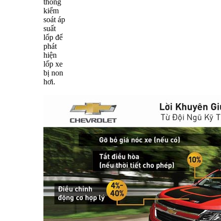
thống
kiểm
soát áp
suất
lốp để
phát
hiện
lốp xe
bị non
hơi.