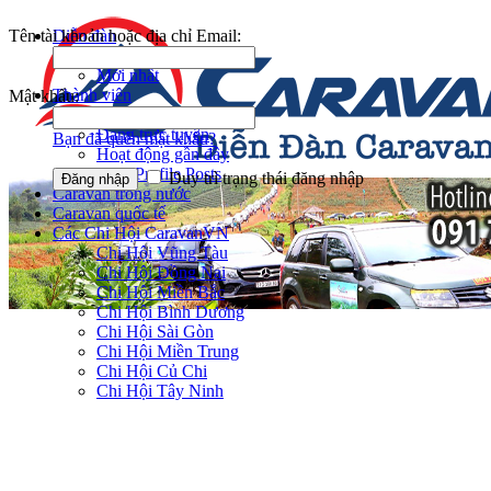
Tên tài khoản hoặc địa chỉ Email:
Diễn đàn
Tìm kiếm diễn đàn
Mới nhất
Thành viên
Mật khẩu:
Notable Members
Đang trực tuyến
Bạn đã quên mật khẩu?
Hoạt động gần đây
New Profile Posts
Duy trì trạng thái đăng nhập
Caravan trong nước
Caravan quốc tế
Các Chi Hội CaravanVN
Chi Hội Vũng Tàu
Chi Hội Đồng Nai
Chi Hội Miền Bắc
Chi Hội Bình Dương
Chi Hội Sài Gòn
Chi Hội Miền Trung
Chi Hội Củ Chi
Chi Hội Tây Ninh