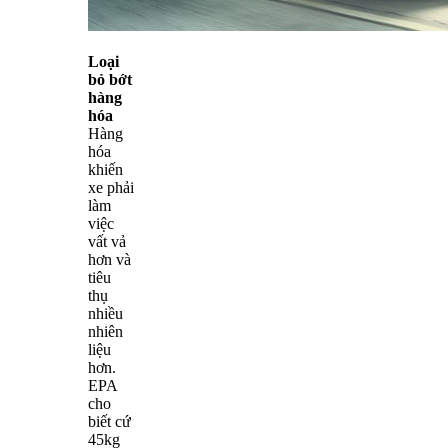
Loại
bỏ bớt
hàng
hóa
Hàng
hóa
khiến
xe phải
làm
việc
vất vả
hơn và
tiêu
thụ
nhiều
nhiên
liệu
hơn.
EPA
cho
biết cứ
45kg