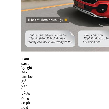
Làm
sạch
lọc gió
Một
tấm lọc
gió
đầy
bụi
khiến
động
cơ phải
hoạt