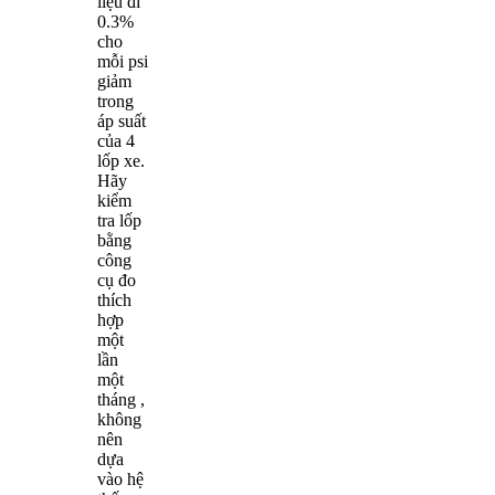
liệu đi
0.3%
cho
mỗi psi
giảm
trong
áp suất
của 4
lốp xe.
Hãy
kiểm
tra lốp
bằng
công
cụ đo
thích
hợp
một
lần
một
tháng ,
không
nên
dựa
vào hệ