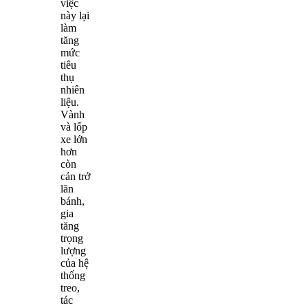
việc
này lại
làm
tăng
mức
tiêu
thụ
nhiên
liệu.
Vành
và lốp
xe lớn
hơn
còn
cản trở
lăn
bánh,
gia
tăng
trọng
lượng
của hệ
thống
treo,
tác