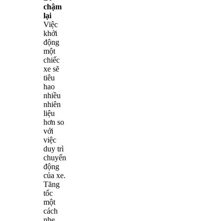
chậm
lại
Việc
khởi
động
một
chiếc
xe sẽ
tiêu
hao
nhiều
nhiên
liệu
hơn so
với
việc
duy trì
chuyển
động
của xe.
Tăng
tốc
một
cách
nhẹ