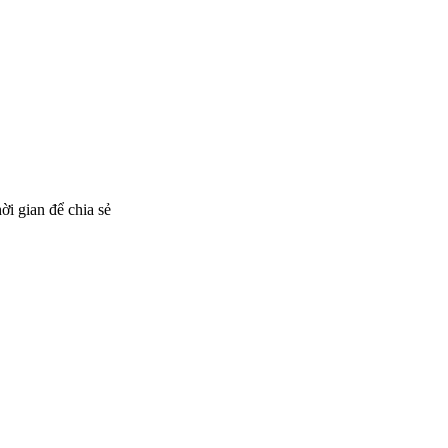
ời gian để chia sẻ
thích thì nhích, vợ không t