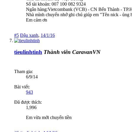
Số tài khoản: 007 100 082 9324
Ngân hàng:Vietcombank (VCB) - CN Bến Thành - TP
Nhà mình chuyển nhớ ghi chú giúp em "Tên nick - ủng h
Em cảm ơn
#5
Đậu xanh
,
14/1/16
tieulinhtinh
Thành viên CaravanVN
Tham gia:
6/9/14
Bài viết:
943
Đã được thích:
1,996
Em vừa mới chuyển tiền