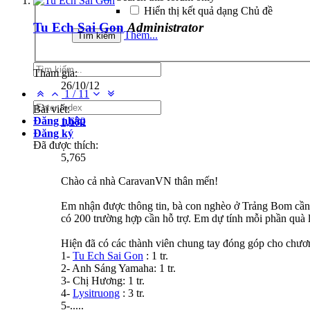
Hiển thị kết quả dạng Chủ đề
Tu Ech Sai Gon
Administrator
Thêm...
Tham gia:
26/10/12
1
/
11
Bài viết:
Đăng nhập
1,682
Đăng ký
Đã được thích:
5,765
Chào cả nhà CaravanVN thân mến!
Em nhận được thông tin, bà con nghèo ở Trảng Bom cần 
có 200 trường hợp cần hỗ trợ. Em dự tính mỗi phần quà l
Hiện đã có các thành viên chung tay đóng góp cho chươn
1-
Tu Ech Sai Gon
: 1 tr.
2- Anh Sáng Yamaha: 1 tr.
3- Chị Hương: 1 tr.
4-
Lysitruong
: 3 tr.
5-.....