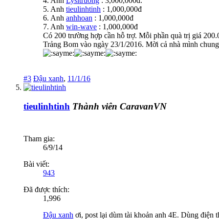
4. Anh
Lysitruong
: 3,000,000đ.
5. Anh
tieulinhtinh
: 1,000,000đ
6. Anh
anhhoan
: 1,000,000đ
7. Anh
win-wave
: 1,000,000đ
Có 200 trường hợp cần hỗ trợ. Mỗi phần quà trị giá 200
Trảng Bom vào ngày 23/1/2016. Mời cả nhà mình chung
#3
Đậu xanh
,
11/1/16
tieulinhtinh
Thành viên CaravanVN
Tham gia:
6/9/14
Bài viết:
943
Đã được thích:
1,996
Đậu xanh
ơi, post lại dùm tài khoản anh 4E. Dùng điện t