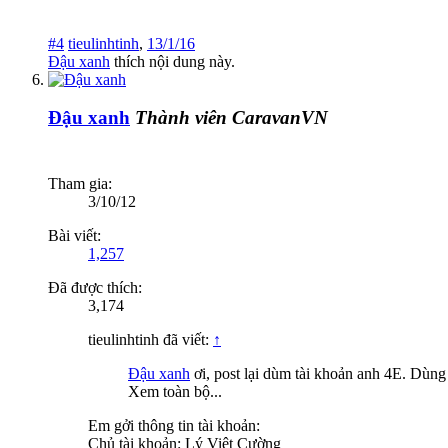
#4
tieulinhtinh
,
13/1/16
Đậu xanh
thích nội dung này.
Đậu xanh
Thành viên CaravanVN
Tham gia:
3/10/12
Bài viết:
1,257
Đã được thích:
3,174
tieulinhtinh đã viết:
↑
Đậu xanh
ơi, post lại dùm tài khoản anh 4E. Dùng
Xem toàn bộ...
Em gởi thông tin tài khoản:
Chủ tài khoản: Lý Việt Cường