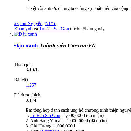
Tuyệt vời anh ơi, chung tay cùng sự phát triển của cộng
#3
Jon Nguyễn
,
7/1/16
Xuanlynh
và
Tu Ech Sai Gon
thích nội dung này.
Đậu xanh
Thành viên CaravanVN
Tham gia:
3/10/12
Bài viết:
1,257
Đã được thích:
3,174
Em tổng hợp danh sách ủng hộ chương trình thiện nguyệ
1.
Tu Ech Sai Gon
: 1,000,000đ (đã nhận).
2. Anh Sáng Yamaha: 1,000,000đ (đã nhận).
3. Chị Hương: 1,000,000đ