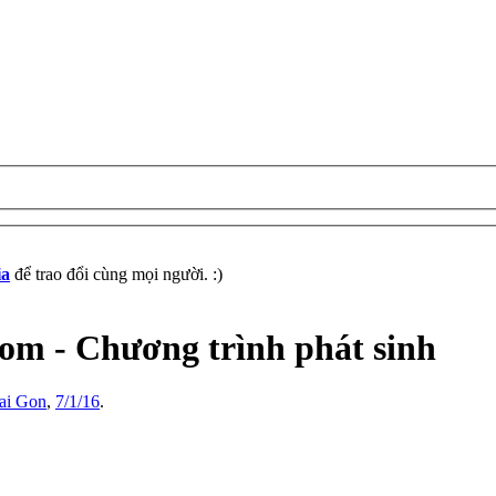
ia
để trao đổi cùng mọi người. :)
m - Chương trình phát sinh
ai Gon
,
7/1/16
.