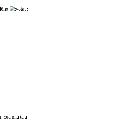
 đồng
n của nhà ta ạ