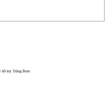
Hãy lái lên phía trước, nơi 
y hỗ trợ. Trảng Bom