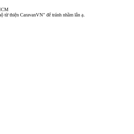
.HCM
ộ từ thiện CaravanVN" để tránh nhầm lẫn ạ.