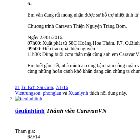
6-.....
Em vẫn đang rất mong nhận được sự hỗ trợ nhiệt tình từ 
Chương trình Caravan Thiện Nguyện Trảng Bom.
Ngày 23/01/2016.
07h00: Xuất phát từ 58C Hoàng Hoa Thám, P.7, Q.Bình 
09h00: Đến trao quà thiện nguyện.
11h30: Dùng buổi cơm thân mật cùng anh em CaravanVN
Em biết gần Tết, nhà mình ai cũng bận trăm công ngàn vi
cùng những hoàn cảnh khó khăn đang cần chùng ta chun
#1
Tu Ech Sai Gon
,
7/1/16
Viettrungson
,
phonglan
và
Xuanlynh
thích nội dung này.
tieulinhtinh
Thành viên CaravanVN
Tham gia:
6/9/14