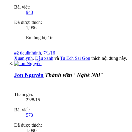
Bài viết:
943
Đã được thích:
1,996
Em ủng hộ 1tr.
#2
tieulinhtinh
,
7/1/16
Xuanlynh
,
Đậu xanh
và
Tu Ech Sai Gon
thích nội dung này.
Jon Nguyễn
Thành viên "Nghé Nhi"
Tham gia:
23/8/15
Bài viết:
573
Đã được thích:
1,090