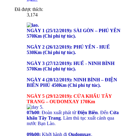
Đã được thích:
3,174
NGÀY 1 (25/12/2019): SÀI GÒN – PHÚ YÊN
570Km (Chi phí tự túc).
NGÀY 2 (26/12/2019): PHÚ YÊN - HUẾ
530Km (Chi phí tự túc).
NGÀY 3 (27/12/2019): HUẾ - NINH BÌNH
570Km (Chi phí tự túc).
NGÀY 4 (28/12/2019): NINH BÌNH – ĐIỆN
BIÊN PHỦ 450Km (Chi phí tự túc).
NGÀY 5 (29/12/2019): CỬA KHẨU TÂY
TRANG – OUDOMXAY 170Km
07h00
: Đoàn xuất phát từ
Điện Biên
. Đến
Cửa
khẩu Tây Trang
. Làm thủ tục xuất cảnh qua
nước Bạn Lào.
09h00:
Khởi hành đi
Oudomxay
.