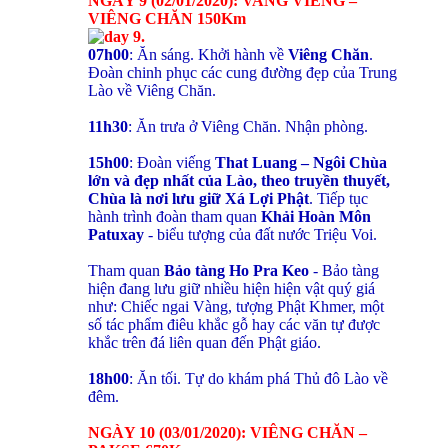
NGÀY 9 (02/01/2020): VANG VIÊNG –
VIÊNG CHĂN 150Km
07h00
: Ăn sáng. Khởi hành về
Viêng Chăn
.
Đoàn chinh phục các cung đường đẹp của Trung
Lào về Viêng Chăn.
11h30
: Ăn trưa ở Viêng Chăn. Nhận phòng.
15h00
: Đoàn viếng
That Luang – Ngôi Chùa
lớn và đẹp nhất
của Lào, theo truyền thuyết,
Chùa là nơi lưu giữ Xá Lợi Phật
. Tiếp tục
hành trình đoàn tham quan
Khải Hoàn Môn
Patuxay
- biểu tượng của đất nước Triệu Voi.
Tham quan
Bảo tàng Ho Pra Keo
- Bảo tàng
hiện đang lưu giữ nhiều hiện hiện vật quý giá
như: Chiếc ngai Vàng, tượng Phật Khmer, một
số tác phẩm điêu khắc gỗ hay các văn tự được
khắc trên đá liên quan đến Phật giáo.
18h00
: Ăn tối. Tự do khám phá Thủ đô Lào về
đêm.
NGÀY 10 (03/01/2020): VIÊNG CHĂN –