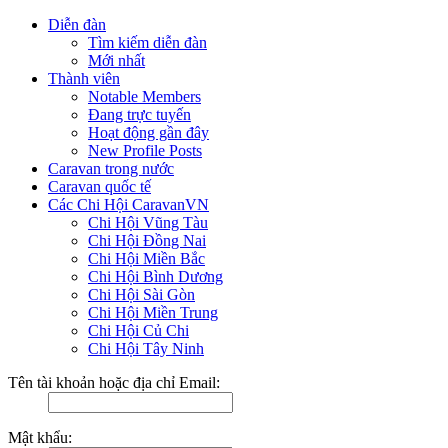
Diễn đàn
Tìm kiếm diễn đàn
Mới nhất
Thành viên
Notable Members
Đang trực tuyến
Hoạt động gần đây
New Profile Posts
Caravan trong nước
Caravan quốc tế
Các Chi Hội CaravanVN
Chi Hội Vũng Tàu
Chi Hội Đồng Nai
Chi Hội Miền Bắc
Chi Hội Bình Dương
Chi Hội Sài Gòn
Chi Hội Miền Trung
Chi Hội Củ Chi
Chi Hội Tây Ninh
Tên tài khoản hoặc địa chỉ Email:
Mật khẩu: