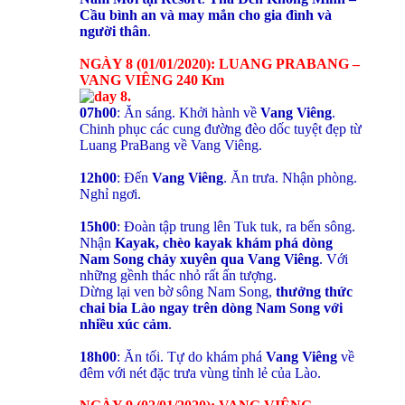
Cầu bình an và may mắn cho gia đình và
người thân
.
NGÀY 8 (01/01/2020): LUANG PRABANG –
VANG VIÊNG 240 Km
07h00
: Ăn sáng. Khởi hành về
Vang Viêng
.
Chinh phục các cung đường đèo dốc tuyệt đẹp từ
Luang PraBang về Vang Viêng.
12h00
: Đến
Vang Viêng
. Ăn trưa. Nhận phòng.
Nghỉ ngơi.
15h00
: Đoàn tập trung lên Tuk tuk, ra bến sông.
Nhận
Kayak, chèo kayak khám phá dòng
Nam Song chảy xuyên qua Vang Viêng
. Với
những gềnh thác nhỏ rất ấn tượng.
Dừng lại ven bờ sông Nam Song,
thưởng thức
chai bia Lào ngay trên dòng Nam Song với
nhiều xúc cảm
.
18h00
: Ăn tối. Tự do khám phá
Vang Viêng
về
đêm với nét đặc trưa vùng tỉnh lẻ của Lào.