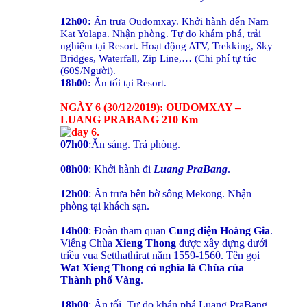
12h00:
Ăn trưa Oudomxay. Khởi hành đến Nam
Kat Yolapa. Nhận phòng. Tự do khám phá, trải
nghiệm tại Resort. Hoạt động ATV, Trekking, Sky
Bridges, Waterfall, Zip Line,… (Chi phí tự túc
(60$/Người).
18h00:
Ăn tối tại Resort.
NGÀY 6 (30/12/2019): OUDOMXAY –
LUANG PRABANG 210 Km
07h00
:Ăn sáng. Trả phòng.
08h00
: Khởi hành đi
Luang PraBang
.
12h00
: Ăn trưa bên bờ sông Mekong. Nhận
phòng tại khách sạn.
14h00
: Đoàn tham quan
Cung điện Hoàng Gia
.
Viếng Chùa
Xieng Thong
được xây dựng dưới
triều vua Setthathirat năm 1559-1560. Tên gọi
Wat Xieng Thong có nghĩa là Chùa của
Thành phố Vàng
.
18h00
: Ăn tối. Tự do khán phá Luang PraBang