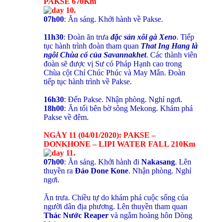
PAKSE 670Km
07h00
: Ăn sáng. Khởi hành về Pakse.
11h30
: Đoàn ăn trưa
đặc sản xôi gà Xeno
. Tiếp
tục hành trình đoàn tham quan
That Ing Hang là
ngôi Chùa cổ của Savannakhet
. Các thành viên
đoàn sẽ được vị Sư có Pháp Hạnh cao trong
Chùa cột Chỉ Chúc Phúc và May Mắn. Đoàn
tiếp tục hành trình về Pakse.
16h30
: Đến Pakse. Nhận phòng. Nghỉ ngơi.
18h00
: Ăn tối bên bờ sông Mekong. Khám phá
Pakse về đêm.
NGÀY 11 (04/01/2020): PAKSE –
DONKHONE – LIPI WATER FALL 210Km
07h00
: Ăn sáng. Khởi hành đi
Nakasang
. Lên
thuyền ra
Đảo Done Kone
. Nhận phòng. Nghỉ
ngơi.
Ăn trưa. Chiều tự do khám phá cuộc sống của
người dân địa phương. Lên thuyền tham quan
Thác Nước Reaper
và ngắm hoàng hôn Dòng