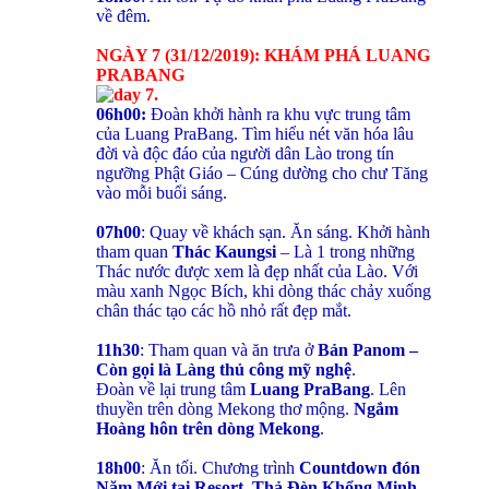
về đêm.
NGÀY 7 (31/12/2019): KHÁM PHÁ LUANG
PRABANG
06h00:
Đoàn khởi hành ra khu vực trung tâm
của Luang PraBang. Tìm hiểu nét văn hóa lâu
đời và độc đáo của người dân Lào trong tín
ngưỡng Phật Giáo – Cúng dường cho chư Tăng
vào mỗi buổi sáng.
07h00
: Quay về khách sạn. Ăn sáng. Khởi hành
tham quan
Thác Kaungsi
– Là 1 trong những
Thác nước được xem là đẹp nhất của Lào. Với
màu xanh Ngọc Bích, khi dòng thác chảy xuống
chân thác tạo các hồ nhỏ rất đẹp mắt.
11h30
: Tham quan và ăn trưa ở
Bản Panom –
Còn gọi là Làng thủ công mỹ nghệ
.
Đoàn về lại trung tâm
Luang PraBang
. Lên
thuyền trên dòng Mekong thơ mộng.
Ngắm
Hoàng hôn trên dòng Mekong
.
18h00
: Ăn tối. Chương trình
Countdown đón
Năm Mới tại Resort
.
Thả Đèn Khổng Minh –