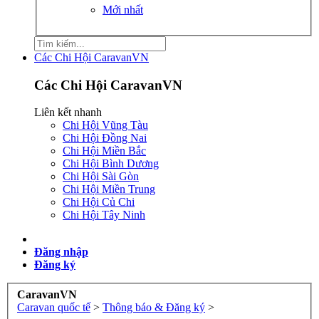
Mới nhất
Các Chi Hội CaravanVN
Các Chi Hội CaravanVN
Liên kết nhanh
Chi Hội Vũng Tàu
Chi Hội Đồng Nai
Chi Hội Miền Bắc
Chi Hội Bình Dương
Chi Hội Sài Gòn
Chi Hội Miền Trung
Chi Hội Củ Chi
Chi Hội Tây Ninh
Đăng nhập
Đăng ký
CaravanVN
Caravan quốc tế
>
Thông báo & Đăng ký
>