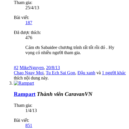
Tham gia:
25/4/13
Bài viết:
187
Đã được thích:
476
Cám ơn Sabaidee chương trình rất tốt rồi đó . Hy
vọng có nhiều người tham gia.
#2
MikeNguyen
,
20/8/13
Chao Ngay Moi
,
Tu Ech Sai Gon
,
Đậu xanh
và
1 người khác
thích nội dung này.
Rampart
Thành viên CaravanVN
Tham gia:
1/4/13
Bài viết:
851