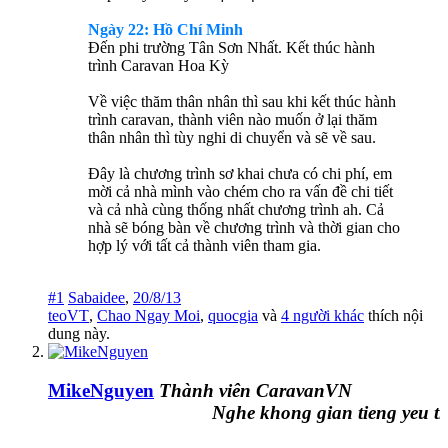
Ngày 22: Hồ Chí Minh
Đến phi trường Tân Sơn Nhất. Kết thúc hành
trình Caravan Hoa Kỳ
Về việc thăm thân nhân thì sau khi kết thúc hành
trình caravan, thành viên nào muốn ở lại thăm
thân nhân thì tùy nghi di chuyển và sẽ về sau.
Đây là chương trình sơ khai chưa có chi phí, em
mời cả nhà mình vào chém cho ra vấn đề chi tiết
và cả nhà cùng thống nhất chương trình ah. Cả
nhà sẽ bóng bàn về chương trình và thời gian cho
hợp lý với tất cả thành viên tham gia.
#1
Sabaidee
,
20/8/13
teoVT
,
Chao Ngay Moi
,
quocgia
và
4 người khác
thích nội
dung này.
MikeNguyen
Thành viên CaravanVN
Nghe khong gian tieng yeu thuon