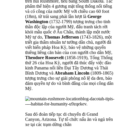
trên núi Rushmore, tiểu bang South Dakota. Tác
phẩm thể hiện 4 gương mặt tổng thống nổi tiếng
và có công của nước Mỹ với chiều cao 60 foot
(18m), từ trái sang phải lần lượt là
George
Washington
(1732-1799) tượng trưng cho tinh
thần độc lập của người Mỹ, đấu tranh tách rời
khỏi mẫu quốc ở Âu Châu, thành lập một nước
Mỹ tự do,
Thomas Jefferson
(1743-1826), một
triết gia thấm nhuần tư tưởng dân chủ, người đã
viết hiến pháp Hoa Kỳ, bảo vệ những quyển
thiêng liêng căn bản của con người cho dân Mỹ,
Theodore Roosevelt
(1858-1919), Tổng Thống
thứ 26 của Hoa Kỳ, người đã thúc đẩy việc đào
kinh Panama nối liền Đại Tây Dương và Thái
Bình Dương và
Abraham Lincoln
(1809-1865)
tượng trưng cho sự giải phóng nô lệ da đen, bảo
đảm quyền tự do và bình đẳng của mọi công dân
Mỹ.
Sau đó đoàn tiếp tục di chuyển đi Grand
Canyon, Arizona. Tự tổ chức nấu ăn và ngủ trên
xe tại các trạm dừng chân