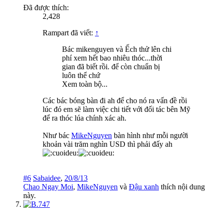
Đã được thích:
2,428
Rampart đã viết:
↑
Bác mikenguyen và Ếch thử lên chi
phí xem hết bao nhiêu thóc...thời
gian đã biết rồi. để còn chuẩn bị
luôn thể chứ
Xem toàn bộ...
Các bác bóng bàn đi ah để cho nó ra vấn đề rồi
lúc đó em sẽ làm việc chi tiết với đối tác bên Mỹ
để ra thóc lúa chính xác ah.
Như bác
MikeNguyen
bàn hình như mỗi người
khoản vài trăm nghìn USD thì phải đấy ah
#6
Sabaidee
,
20/8/13
Chao Ngay Moi
,
MikeNguyen
và
Đậu xanh
thích nội dung
này.