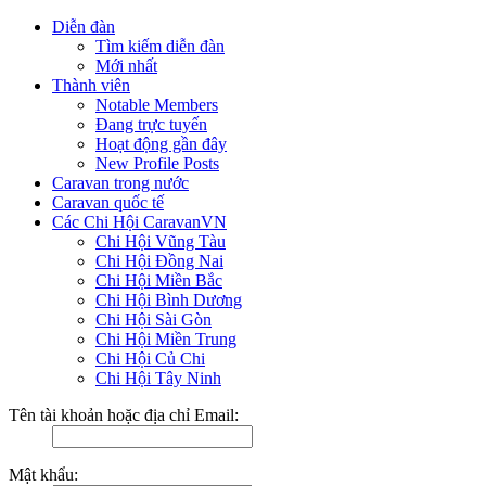
Diễn đàn
Tìm kiếm diễn đàn
Mới nhất
Thành viên
Notable Members
Đang trực tuyến
Hoạt động gần đây
New Profile Posts
Caravan trong nước
Caravan quốc tế
Các Chi Hội CaravanVN
Chi Hội Vũng Tàu
Chi Hội Đồng Nai
Chi Hội Miền Bắc
Chi Hội Bình Dương
Chi Hội Sài Gòn
Chi Hội Miền Trung
Chi Hội Củ Chi
Chi Hội Tây Ninh
Tên tài khoản hoặc địa chỉ Email:
Mật khẩu: