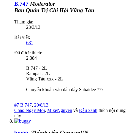
B.747
Moderator
Ban Quản Trị
Chi Hội Vũng Tàu
Tham gia:
23/3/13
Bài viết:
681
Đã được thích:
2,384
B.747 - 2L
Rampat - 2L
Vũng Tàu xxx - 2L
Chuyển khoản vào đâu đây Sabaidee ???
#7
B.747
,
20/8/13
Chao Ngay Moi
,
MikeNguyen
và
Đậu xanh
thích nội dung
này.
buggy
Thành viên CaravanVN