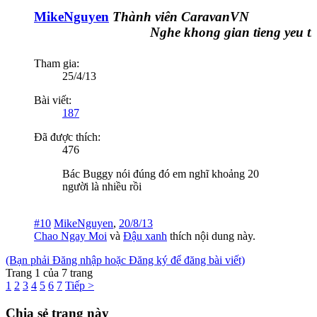
MikeNguyen
Thành viên CaravanVN
Nghe khong gian tieng yeu thuon
Tham gia:
25/4/13
Bài viết:
187
Đã được thích:
476
Bác Buggy nói đúng đó em nghĩ khoảng 20
người là nhiều rồi
#10
MikeNguyen
,
20/8/13
Chao Ngay Moi
và
Đậu xanh
thích nội dung này.
(Bạn phải Đăng nhập hoặc Đăng ký để đăng bài viết)
Trang 1 của 7 trang
1
2
3
4
5
6
7
Tiếp >
Chia sẻ trang này