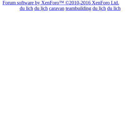
Forum software by XenForo™
©2010-2016 XenForo Ltd.
du lich
du lịch
caravan
teambuilding
du lịch
du lich