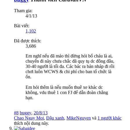
Tham gia:
4/1/13
Bài viết:
1,102
Đã được thích:
3,686
Em nghĩ nếu đã máo thì đừng hỏi bố cháu là ai,
chuyến đi này chưa chắc đã quy tụ dc đông đâu,
30-40 người là tối đa. Các bác ra bản nháp đi rồi
chơi luôn WCWS & chi phí cho ban tổ chức là
ổn.
Em hỏi thêm là nếu muốn thuê xe khác dc
không, vdu thuê 1 con FJ để dẫn đoàn chẳng
hạn.
#8
buggy
,
20/8/13
Chao Ngay Moi
,
Đậu xanh
,
MikeNguyen
và
1 người khác
thích nội dung này.