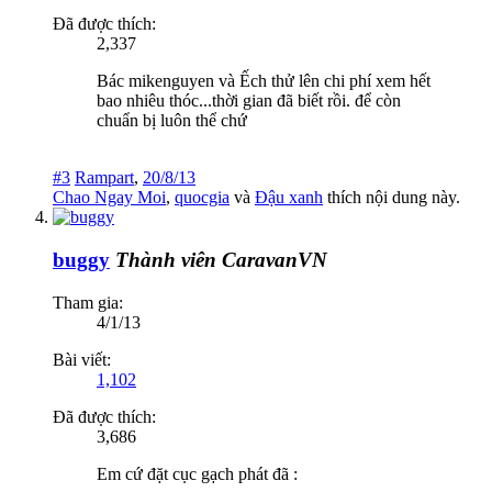
Đã được thích:
2,337
Bác mikenguyen và Ếch thử lên chi phí xem hết
bao nhiêu thóc...thời gian đã biết rồi. để còn
chuẩn bị luôn thể chứ
#3
Rampart
,
20/8/13
Chao Ngay Moi
,
quocgia
và
Đậu xanh
thích nội dung này.
buggy
Thành viên CaravanVN
Tham gia:
4/1/13
Bài viết:
1,102
Đã được thích:
3,686
Em cứ đặt cục gạch phát đã :