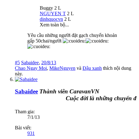
Buggy 2 L
NGUYEN T
2 L
dinhquocvn
2 L
Xem toàn bộ...
Yêu cầu những người đặt gạch chuyển khoản
gấp 50chai/người
#5
Sabaidee
,
20/8/13
Chao Ngay Moi
,
MikeNguyen
và
Đậu xanh
thích nội dung
này.
Sabaidee
Thành viên CaravanVN
Cuộc đời là những chuyến đi
Tham gia:
7/1/13
Bài viết:
931