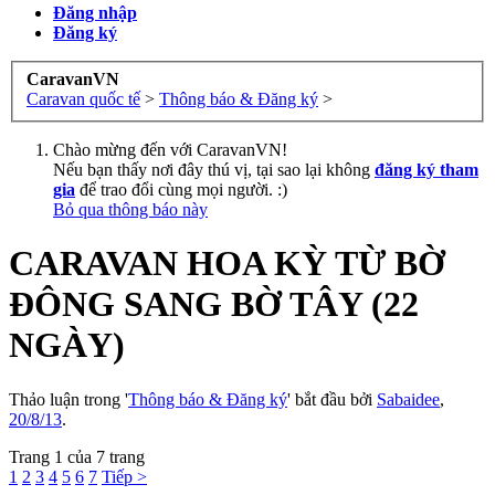
Đăng nhập
Đăng ký
CaravanVN
Caravan quốc tế
>
Thông báo & Đăng ký
>
Chào mừng đến với CaravanVN!
Nếu bạn thấy nơi đây thú vị, tại sao lại không
đăng ký tham
gia
để trao đổi cùng mọi người. :)
Bỏ qua thông báo này
CARAVAN HOA KỲ TỪ BỜ
ĐÔNG SANG BỜ TÂY (22
NGÀY)
Thảo luận trong '
Thông báo & Đăng ký
' bắt đầu bởi
Sabaidee
,
20/8/13
.
Trang 1 của 7 trang
1
2
3
4
5
6
7
Tiếp >