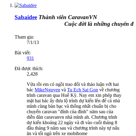
Sabaidee
Thành viên CaravanVN
Cuộc đời là những chuyến đi
Tham gia:
7/1/13
Bài viết:
931
Đã được thích:
2,428
Vừa rồi em có ngồi trao đổi và thảo luận với hai
bác
MikeNguyen
và
Tu Ech Sai Gon
về chương
trình caravan qua Huê Kỳ. Nay em xin phép thay
mặt hai bác ấy đưa lộ trình dự kiến lên để cả nhà
mình cùng bàn bạc và thống nhất chuẩn bị cho
chuyến caravan "đỉnh của đỉnh" năm sau của
diễn đàn caravanvn nhà mình ah. Chương trình
dự kiến khoảng 22 ngày và đi vào cuối tháng 8
đầu tháng 9 năm sau và chương trình này tự nấu
ăn và tối ngủ trên xe mobihome