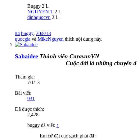
Buggy 2 L
NGUYEN T
2 L
dinhquocvn
2 L
#4
buggy
,
20/8/13
quocgia
và
MikeNguyen
thích nội dung này.
Sabaidee
Thành viên CaravanVN
Cuộc đời là những chuyến đi
Tham gia:
7/1/13
Bài viết:
931
Đã được thích:
2,428
buggy đã viết:
↑
Em cứ đặt cục gạch phát đã :