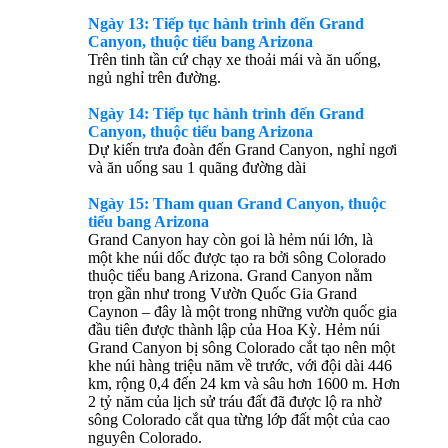
Ngày 13: Tiếp tục hành trình đến Grand
Canyon, thuộc tiểu bang Arizona
Trên tinh tần cứ chạy xe thoải mái và ăn uống,
ngủ nghỉ trên đường.
Ngày 14: Tiếp tục hành trình đến Grand
Canyon, thuộc tiểu bang
Arizona
Dự kiến trưa đoàn đến Grand Canyon, nghỉ ngơi
và ăn uống sau 1 quãng đường dài
Ngày 15: Tham quan Grand Canyon, thuộc
tiểu bang
Arizona
Grand Canyon hay còn goi là hẻm núi lớn, là
một khe núi dốc được tạo ra bởi sông Colorado
thuộc tiểu bang Arizona. Grand Canyon nằm
trọn gần như trong Vườn Quốc Gia Grand
Caynon – đây là một trong những vườn quốc gia
đầu tiên được thành lập của Hoa Kỳ. Hẻm núi
Grand Canyon bị sông Colorado cắt tạo nên một
khe núi hàng triệu năm về trước, với đội dài 446
km, rộng 0,4 đến 24 km và sâu hơn 1600 m. Hơn
2 tỷ năm của lịch sử tráu đất đã được lộ ra nhờ
sông Colorado cắt qua từng lớp đất một của cao
nguyên Colorado.