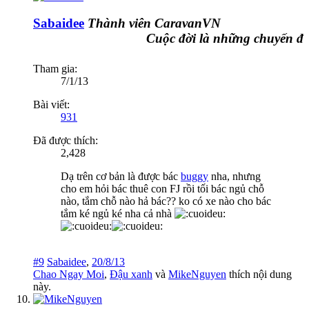
Sabaidee
Thành viên CaravanVN
Cuộc đời là những chuyến đi
Tham gia:
7/1/13
Bài viết:
931
Đã được thích:
2,428
Dạ trên cơ bản là được bác
buggy
nha, nhưng
cho em hỏi bác thuê con FJ rồi tối bác ngủ chỗ
nào, tắm chỗ nào hả bác?? ko có xe nào cho bác
tắm ké ngủ ké nha cả nhà
#9
Sabaidee
,
20/8/13
Chao Ngay Moi
,
Đậu xanh
và
MikeNguyen
thích nội dung
này.