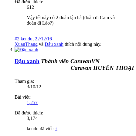
Đã được thích:
612
Vậy tết này có 2 đoàn lận hả (đoàn đi Cam và
đoàn đi Lào?)
#2
kendu
,
22/12/16
XuanThang
và
Đậu xanh
thích nội dung này.
Đậu xanh
Thành viên CaravanVN
Caravan HUYỀN THOẠI Đ
Tham gia:
3/10/12
Bài viết:
1,257
Đã được thích:
3,174
kendu đã viết:
↑