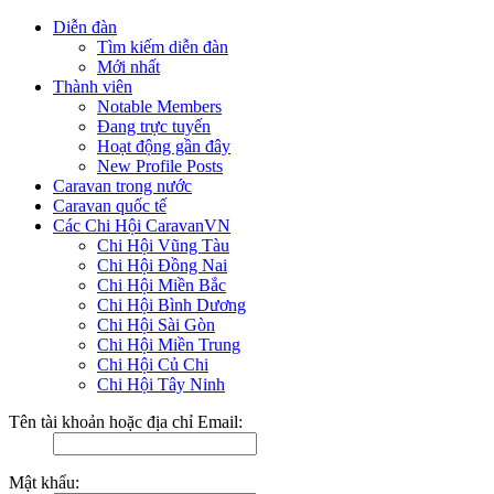
Diễn đàn
Tìm kiếm diễn đàn
Mới nhất
Thành viên
Notable Members
Đang trực tuyến
Hoạt động gần đây
New Profile Posts
Caravan trong nước
Caravan quốc tế
Các Chi Hội CaravanVN
Chi Hội Vũng Tàu
Chi Hội Đồng Nai
Chi Hội Miền Bắc
Chi Hội Bình Dương
Chi Hội Sài Gòn
Chi Hội Miền Trung
Chi Hội Củ Chi
Chi Hội Tây Ninh
Tên tài khoản hoặc địa chỉ Email:
Mật khẩu: