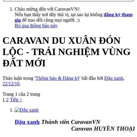
Chào mừng đến với CaravanVN!
Nếu bạn thấy nơi đây thú vị, tại sao lại không
đăng ký tham
gia
để trao đổi cùng mọi người. :)
Bỏ qua thông báo này
CARAVAN DU XUÂN ĐÓN
LỘC - TRẢI NGHIỆM VÙNG
ĐẤT MỚI
Thảo luận trong '
Thông báo & Đăng ký
' bắt đầu bởi
Đậu xanh
,
22/12/16
.
Trang 1 của 2 trang
1
2
Tiếp >
Đậu xanh
Thành viên CaravanVN
Caravan HUYỀN THOẠI Đ