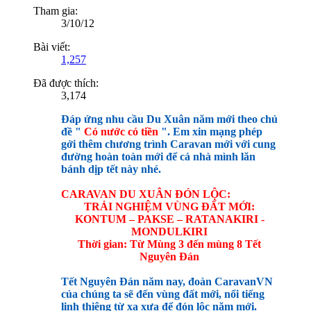
Tham gia:
3/10/12
Bài viết:
1,257
Đã được thích:
3,174
Đáp ứng nhu cầu Du Xuân năm mới theo chủ
đề "
Có nước có tiền
". Em xin mạng phép
gởi thêm chương trình Caravan mới với cung
đường hoàn toàn mới để cả nhà mình lăn
bánh dịp tết này nhé.
CARAVAN DU XUÂN ĐÓN LỘC:
TRẢI NGHIỆM VÙNG ĐẤT MỚI:
KONTUM – PAKSE – RATANAKIRI -
MONDULKIRI
Thời gian: Từ Mùng 3 đến mùng 8 Tết
Nguyên Đán
Tết Nguyên Đán năm nay, đoàn CaravanVN
của chúng ta sẽ đến vùng đất mới, nổi tiếng
linh thiêng từ xa xưa để đón lộc năm mới.