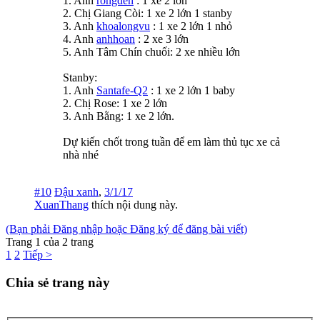
1. Anh
rongden
: 1 xe 2 lớn
2. Chị Giang Còi: 1 xe 2 lớn 1 stanby
3. Anh
khoalongvu
: 1 xe 2 lớn 1 nhỏ
4. Anh
anhhoan
: 2 xe 3 lớn
5. Anh Tâm Chín chuối: 2 xe nhiều lớn
Stanby:
1. Anh
Santafe-Q2
: 1 xe 2 lớn 1 baby
2. Chị Rose: 1 xe 2 lớn
3. Anh Bằng: 1 xe 2 lớn.
Dự kiến chốt trong tuần để em làm thủ tục xe cả
nhà nhé
#10
Đậu xanh
,
3/1/17
XuanThang
thích nội dung này.
(Bạn phải Đăng nhập hoặc Đăng ký để đăng bài viết)
Trang 1 của 2 trang
1
2
Tiếp >
Chia sẻ trang này