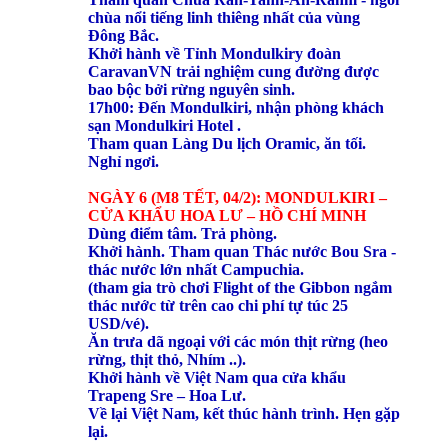
chùa nổi tiếng linh thiêng nhất của vùng
Đông Bắc.
Khởi hành về Tỉnh Mondulkiry đoàn
CaravanVN trải nghiệm cung đường được
bao bộc bởi rừng nguyên sinh.
17h00: Đến Mondulkiri, nhận phòng khách
sạn Mondulkiri Hotel .
Tham quan Làng Du lịch Oramic, ăn tối.
Nghỉ ngơi.
NGÀY 6 (M8 TẾT, 04/2): MONDULKIRI –
CỬA KHẨU HOA LƯ – HỒ CHÍ MINH
Dùng điểm tâm. Trả phòng.
Khởi hành. Tham quan Thác nước Bou Sra -
thác nước lớn nhất Campuchia.
(tham gia trò chơi Flight of the Gibbon ngắm
thác nước từ trên cao chi phí tự túc 25
USD/vé).
Ăn trưa dã ngoại với các món thịt rừng (heo
rừng, thịt thỏ, Nhím ..).
Khởi hành về Việt Nam qua cửa khẩu
Trapeng Sre – Hoa Lư.
Về lại Việt Nam, kết thúc hành trình. Hẹn gặp
lại.