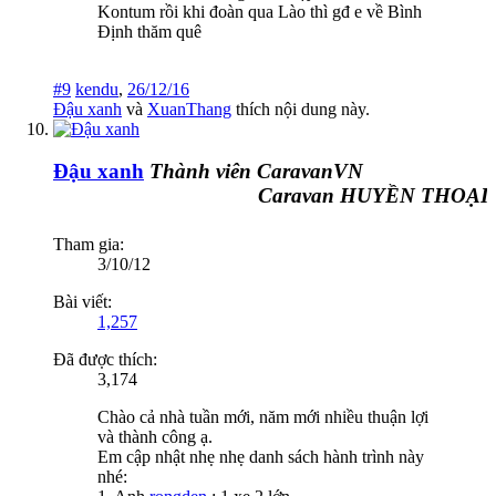
Kontum rồi khi đoàn qua Lào thì gđ e về Bình
Định thăm quê
#9
kendu
,
26/12/16
Đậu xanh
và
XuanThang
thích nội dung này.
Đậu xanh
Thành viên CaravanVN
Caravan HUYỀN THOẠI Đ
Tham gia:
3/10/12
Bài viết:
1,257
Đã được thích:
3,174
Chào cả nhà tuần mới, năm mới nhiều thuận lợi
và thành công ạ.
Em cập nhật nhẹ nhẹ danh sách hành trình này
nhé: