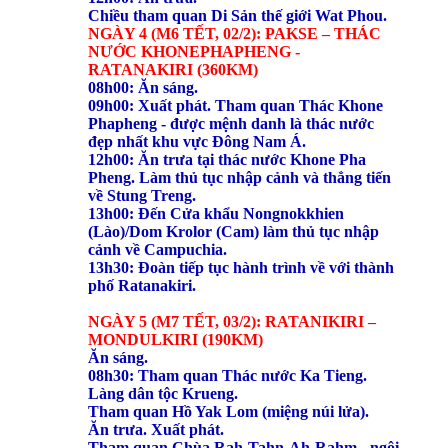
Chiều tham quan Di Sản thế giới Wat Phou.
NGÀY 4 (M6 TẾT, 02/2): PAKSE – THÁC
NƯỚC KHONEPHAPHENG -
RATANAKIRI (360KM)
08h00: Ăn sáng.
09h00: Xuất phát. Tham quan Thác Khone
Phapheng - được mệnh danh là thác nước
đẹp nhất khu vực Đông Nam Á.
12h00: Ăn trưa tại thác nước Khone Pha
Pheng. Làm thủ tục nhập cảnh và thẳng tiến
về Stung Treng.
13h00: Đến Cửa khẩu Nongnokkhien
(Lào)/Dom Krolor (Cam) làm thủ tục nhập
cảnh về Campuchia.
13h30: Đoàn tiếp tục hành trình về với thành
phố Ratanakiri.
NGÀY 5 (M7 TẾT, 03/2): RATANIKIRI –
MONDULKIRI (190KM)
Ăn sáng.
08h30: Tham quan Thác nước Ka Tieng.
Làng dân tộc Krueng.
Tham quan Hồ Yak Lom (miệng núi lửa).
Ăn trưa. Xuất phát.
Tham quan Chùa Rah-Tahn-Ah-Rahm - ngôi