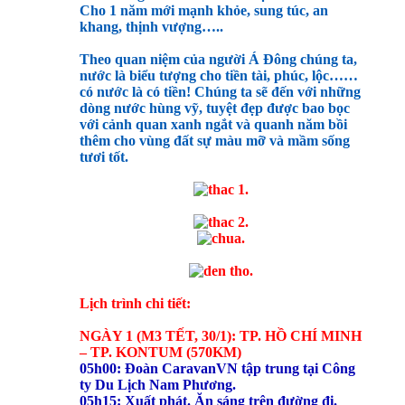
Cho 1 năm mới mạnh khỏe, sung túc, an
khang, thịnh vượng…..
Theo quan niệm của người Á Đông chúng ta,
nước là biểu tượng cho tiền tài, phúc, lộc……
có nước là có tiền! Chúng ta sẽ đến với những
dòng nước hùng vỹ, tuyệt đẹp được bao bọc
với cảnh quan xanh ngắt và quanh năm bồi
thêm cho vùng đất sự màu mỡ và mầm sống
tươi tốt.
Lịch trình chi tiết:
NGÀY 1 (M3 TẾT, 30/1): TP. HỒ CHÍ MINH
– TP. KONTUM (570KM)
05h00: Đoàn CaravanVN tập trung tại Công
ty Du Lịch Nam Phương.
05h15: Xuất phát. Ăn sáng trên đường đi.