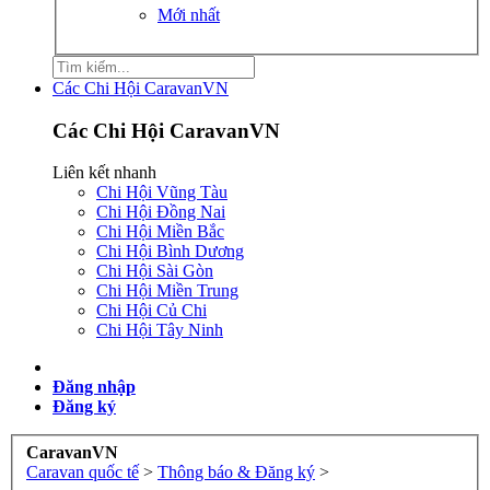
Mới nhất
Các Chi Hội CaravanVN
Các Chi Hội CaravanVN
Liên kết nhanh
Chi Hội Vũng Tàu
Chi Hội Đồng Nai
Chi Hội Miền Bắc
Chi Hội Bình Dương
Chi Hội Sài Gòn
Chi Hội Miền Trung
Chi Hội Củ Chi
Chi Hội Tây Ninh
Đăng nhập
Đăng ký
CaravanVN
Caravan quốc tế
>
Thông báo & Đăng ký
>