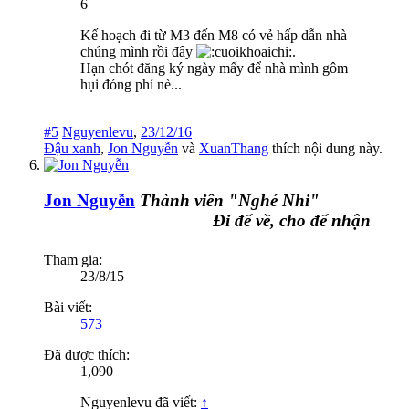
6
Kế hoạch đi từ M3 đến M8 có vẻ hấp dẫn nhà
chúng mình rồi đây
.
Hạn chót đăng ký ngày mấy để nhà mình gôm
hụi đóng phí nè...
#5
Nguyenlevu
,
23/12/16
Đậu xanh
,
Jon Nguyễn
và
XuanThang
thích nội dung này.
Jon Nguyễn
Thành viên "Nghé Nhi"
Đi để về, cho để nhận
Tham gia:
23/8/15
Bài viết:
573
Đã được thích:
1,090
Nguyenlevu đã viết:
↑