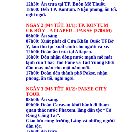
12h30: Ăn trưa tại TP. Buôn Mê Thuột.
18h00: Đến TP. Kontum. Nhận phòng, ăn tối,
nghỉ ngơi.
NGÀY 2 (M4 TẾT, 31/1): TP. KONTUM –
CK BỜ Y – ATTAPEU – PAKSE (370KM)
06h00: Ăn sáng
07h00: Xuất phát đi Cửa Khẩu Quốc Tế Bờ
Y, làm thủ tục xuất cảnh cho người và xe.
12h00: Đoàn ăn trưa tại Attapeu.
16h00: Đón nhận dòng nước mạnh mẽ mát
lạnh của Thác Tad Fane và Tad Yuang khởi
đầu may mắn cho một năm mới.
17h00: Đoàn đến thành phố Pakse, nhận
phòng, ăn tối, nghỉ ngơi.
NGÀY 3 (M5 TẾT, 01/2): PAKSE CITY
TOUR
08h00: Ăn sáng.
09h00: Đoàn Caravan khởi hành đi tham
quan thác nước Phaxom, làng dân tộc “Cà
Răng Căng Tai”.
Giao lưu cùng trưởng Làng và những người
dân tộc.
12h00: Ăn trưa.