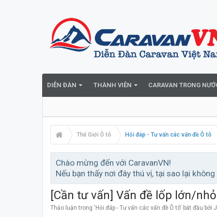
DIỄN ĐÀN
THÀNH VIÊN
CARAVAN TRONG NƯỚ
Thế Giới Ô tô
Hỏi đáp - Tư vấn các vấn đề Ô tô
Chào mừng đến với CaravanVN!
Nếu bạn thấy nơi đây thú vị, tại sao lại không
[Cần tư vấn] Vấn đề lốp lớn/nhỏ
Thảo luận trong '
Hỏi đáp - Tư vấn các vấn đề Ô tô
' bắt đầu bởi
J