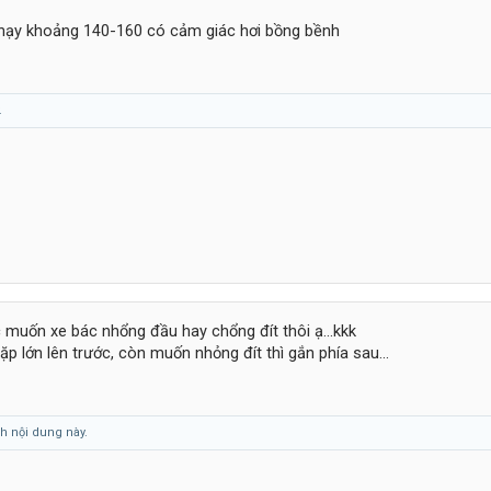
chạy khoảng 140-160 có cảm giác hơi bồng bềnh
.
c muốn xe bác nhổng đầu hay chổng đít thôi ạ...kkk
p lớn lên trước, còn muốn nhỏng đít thì gắn phía sau...
h nội dung này.