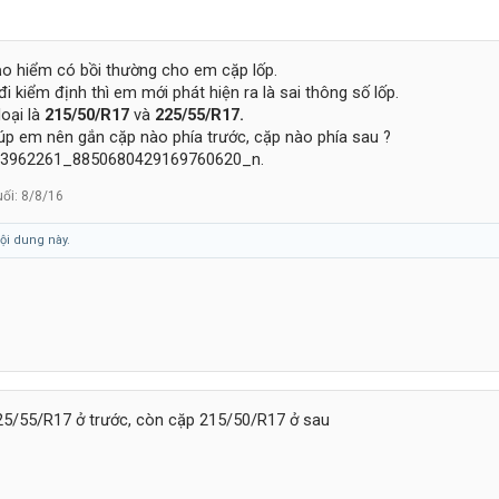
Bảo hiểm có bồi thường cho em cặp lốp.
i kiểm định thì em mới phát hiện ra là sai thông số lốp.
loại là
215/50/R17
và
225/55/R17.
úp em nên gắn cặp nào phía trước, cặp nào phía sau ?
uối:
8/8/16
ội dung này.
25/55/R17 ở trước, còn cặp 215/50/R17 ở sau