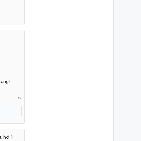
không?
#7
 hơi lì