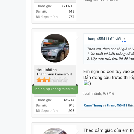
Tham gia:
6/11/15
Bài viết:
612
Đã được thích:
757
thang455411 đã viết:
↑
Theo em, theo các tài già thì
1. Xe thiết kế kiểu thông số 
2. Lốp nào mới êm, thì để trư
tieulinhtinh
Em nghĩ nó còn tùy vào x
Thành viên CaravanVN
Dẫn đông cầu trước thì lố
thích thì nhích, vợ không thích thì...ở nhà :)
tieulinhtinh
,
9/8/16
Tham gia:
6/9/14
XuanThang
và
thang455411
thíc
Bài viết:
943
Đã được thích:
1,996
Theo cảm giác của em thì k