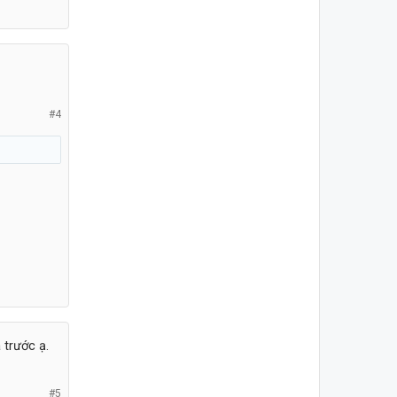
#4
 trước ạ.
#5