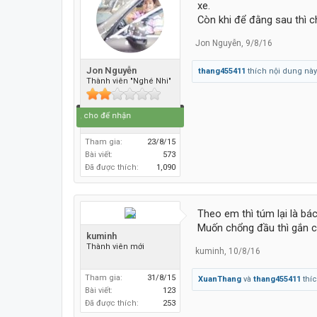
xe.
Còn khi để đằng sau thì 
Jon Nguyễn
,
9/8/16
Jon Nguyễn
thang455411
thích nội dung này
Thành viên "Nghé Nhi"
Đi để về, cho để nhận
Tham gia:
23/8/15
Bài viết:
573
Đã được thích:
1,090
Theo em thì túm lại là bá
Muốn chổng đầu thì gắn cặ
kuminh
Thành viên mới
kuminh
,
10/8/16
Tham gia:
31/8/15
XuanThang
và
thang455411
thíc
Bài viết:
123
Đã được thích:
253