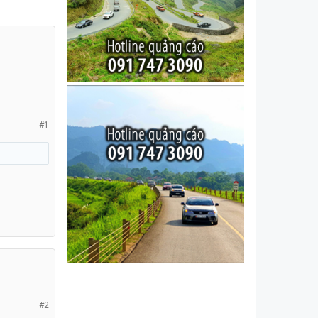
#1
#2