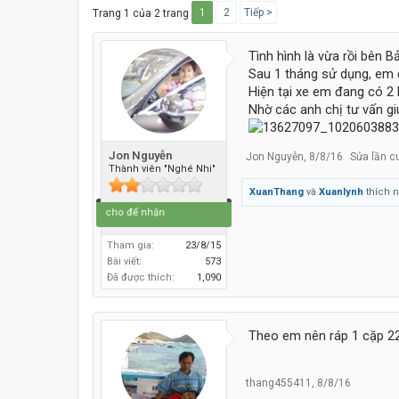
1
2
Tiếp >
Trang 1 của 2 trang
Tình hình là vừa rồi bên 
Sau 1 tháng sử dụng, em đ
Hiện tại xe em đang có 2 
Nhờ các anh chị tư vấn gi
Jon Nguyễn
Jon Nguyễn
,
8/8/16
Sửa lần c
Thành viên "Nghé Nhi"
XuanThang
và
Xuanlynh
thích n
Đi để về, cho để nhận
Tham gia:
23/8/15
Bài viết:
573
Đã được thích:
1,090
Theo em nên ráp 1 cặp 2
thang455411
,
8/8/16