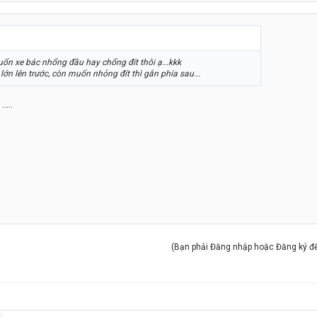
uốn xe bác nhổng đầu hay chổng đít thôi ạ...kkk
ớn lên trước, còn muốn nhỏng đít thì gắn phía sau...
....
(Bạn phải Đăng nhập hoặc Đăng ký để 