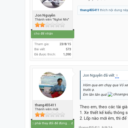
thang455411
thích nội dung này
Jon Nguyễn
Thành viên "Nghé Nhi"
Đi để về, cho để nhận
Tham gia:
23/8/15
Bài viết:
573
Đã được thích:
1,090
Jon Nguyễn đã viết:
↑
Hôm qua em chạy qua Vỏ xe T
trước ạ.
Em lăn tăn quá
thang455411
Theo em, theo các tài già 
Thành viên mới
1. Xe thiết kế kiểu thông 
2. Lốp nào mới êm, thì để
Bắt buộc phải thay đổi để đừng.... đổi thay
thang455411
,
9/8/16