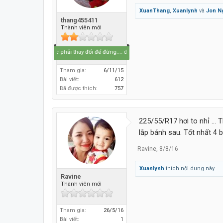
XuanThang
,
Xuanlynh
và
Jon N
thang455411
Thành viên mới
Bắt buộc phải thay đổi để đừng.... đổi thay
Tham gia:
6/11/15
Bài viết:
612
Đã được thích:
757
225/55/R17 hơi to nhỉ ... 
lắp bánh sau. Tốt nhất 4
Ravine
,
8/8/16
Xuanlynh
thích nội dung này.
Ravine
Thành viên mới
Tham gia:
26/5/16
Bài viết:
1