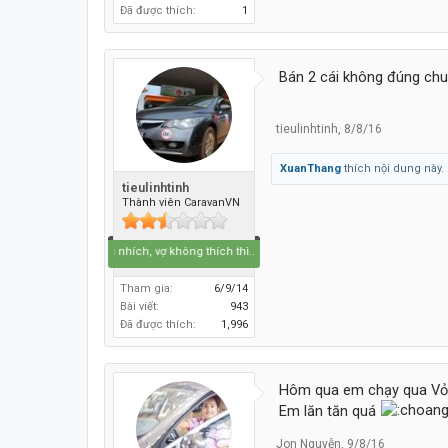
Đã được thích:
1
Bán 2 cái không đúng chu
tieulinhtinh
,
8/8/16
XuanThang
thích nội dung này.
tieulinhtinh
Thành viên CaravanVN
thích thì nhích, vợ không thích thì...ở nhà :)
Tham gia:
6/9/14
Bài viết:
943
Đã được thích:
1,996
Hôm qua em chạy qua Vỏ x
Em lăn tăn quá
Jon Nguyễn
,
9/8/16