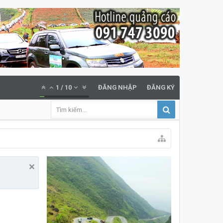
1
/
10
ĐĂNG NHẬP
ĐĂNG KÝ