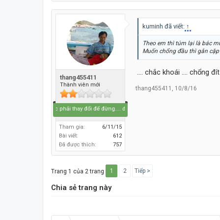
kuminh đã viết:
↑
Theo em thì túm lại là bác m
Muốn chổng đầu thì gắn cặp l
.... chắc khoái .... chổng đít .
thang455411
Thành viên mới
thang455411
,
10/8/16
Bắt buộc phải thay đổi để đừng.... đổi thay
Tham gia:
6/11/15
Bài viết:
612
Đã được thích:
757
1
2
Tiếp >
Trang 1 của 2 trang
Chia sẻ trang này