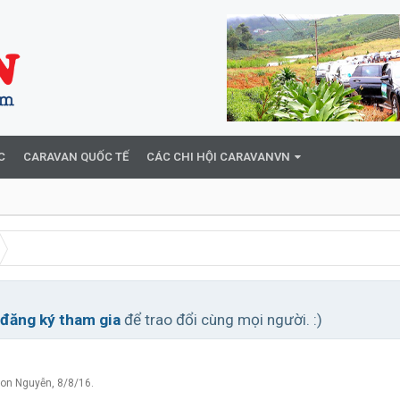
C
CARAVAN QUỐC TẾ
CÁC CHI HỘI CARAVANVN
đăng ký tham gia
để trao đổi cùng mọi người. :)
on Nguyễn
,
8/8/16
.