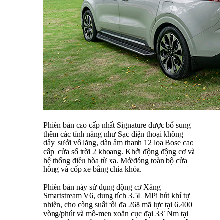
Phiên bản cao cấp nhất Signature được bổ sung
thêm các tính năng như Sạc điện thoại không
dây, sưởi vô lăng, dàn âm thanh 12 loa Bose cao
cấp, cửa sổ trời 2 khoang. Khởi động động cơ và
hệ thống điều hòa từ xa. Mở/đóng toàn bộ cửa
hông và cốp xe bằng chìa khóa.
Phiên bản này sử dụng động cơ Xăng
Smartstream V6, dung tích 3.5L MPi hút khí tự
nhiên, cho công suất tối đa 268 mã lực tại 6.400
vòng/phút và mô-men xoắn cực đại 331Nm tại