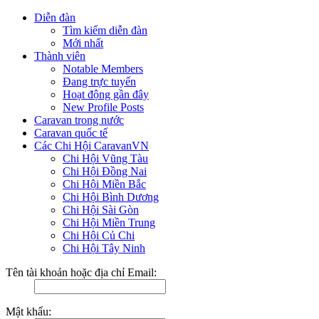
Diễn đàn
Tìm kiếm diễn đàn
Mới nhất
Thành viên
Notable Members
Đang trực tuyến
Hoạt động gần đây
New Profile Posts
Caravan trong nước
Caravan quốc tế
Các Chi Hội CaravanVN
Chi Hội Vũng Tàu
Chi Hội Đồng Nai
Chi Hội Miền Bắc
Chi Hội Bình Dương
Chi Hội Sài Gòn
Chi Hội Miền Trung
Chi Hội Củ Chi
Chi Hội Tây Ninh
Tên tài khoản hoặc địa chỉ Email:
Mật khẩu: