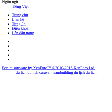
Ngôn ngữ
Tiếng Việt
Trang chủ
Liên hệ
Trợ giúp
Điều khoản
Lên đầu trang
Forum software by XenForo™
©2010-2016 XenForo Ltd.
du lich
du lịch
caravan
teambuilding
du lịch
du lich