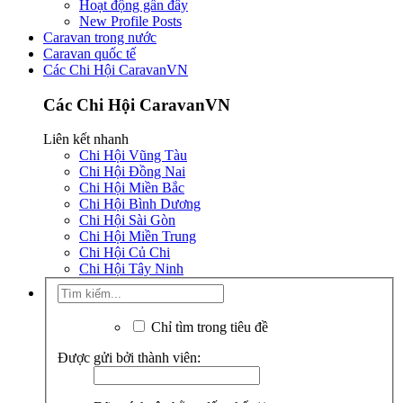
Hoạt động gần đây
New Profile Posts
Caravan trong nước
Caravan quốc tế
Các Chi Hội CaravanVN
Các Chi Hội CaravanVN
Liên kết nhanh
Chi Hội Vũng Tàu
Chi Hội Đồng Nai
Chi Hội Miền Bắc
Chi Hội Bình Dương
Chi Hội Sài Gòn
Chi Hội Miền Trung
Chi Hội Củ Chi
Chi Hội Tây Ninh
Chỉ tìm trong tiêu đề
Được gửi bởi thành viên: