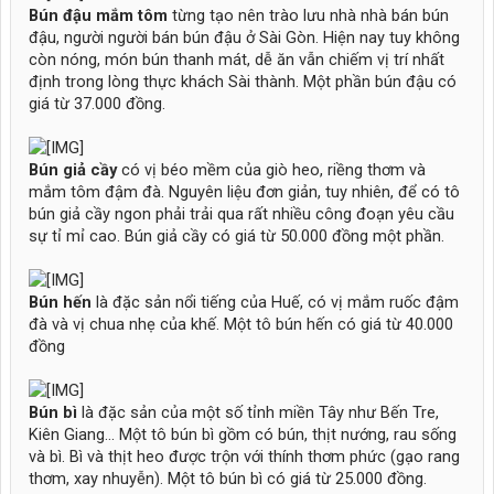
Bún đậu mắm tôm
từng tạo nên trào lưu nhà nhà bán bún
đậu, người người bán bún đậu ở Sài Gòn. Hiện nay tuy không
còn nóng, món bún thanh mát, dễ ăn vẫn chiếm vị trí nhất
định trong lòng thực khách Sài thành. Một phần bún đậu có
giá từ 37.000 đồng.
Bún giả cầy
có vị béo mềm của giò heo, riềng thơm và
mắm tôm đậm đà. Nguyên liệu đơn giản, tuy nhiên, để có tô
bún giả cầy ngon phải trải qua rất nhiều công đoạn yêu cầu
sự tỉ mỉ cao. Bún giả cầy có giá từ 50.000 đồng một phần.
Bún hến
là đặc sản nổi tiếng của Huế, có vị mắm ruốc đậm
đà và vị chua nhẹ của khế. Một tô bún hến có giá từ 40.000
đồng
Bún bì
là đặc sản của một số tỉnh miền Tây như Bến Tre,
Kiên Giang... Một tô bún bì gồm có bún, thịt nướng, rau sống
và bì. Bì và thịt heo được trộn với thính thơm phức (gạo rang
thơm, xay nhuyễn). Một tô bún bì có giá từ 25.000 đồng.