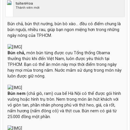
tuitenHoa
Thành viên mới
Bún chả, bún thịt nướng, bún bò xào... đều có điểm chung là
bún nguội, nhiều rau, giúp bạn ngon miệng hơn trong những
ngày nóng của TP.HCM.
Bún chả,
món bún từng được cựu Tổng thống Obama
thưởng thức khi đến Việt Nam, luôn được yêu thích tại
TP.HCM. Bạn có thể ăn món này mọi thời điểm trong ngày
hay mọi mùa trong năm. Nước mắm sử dụng trong món này
luôn được giữ nóng.
Bún nem
(chả giò, ram) cua bể Hà Nội có thể được gói hình
vuông hoặc hình trụ tròn. Nem trong món ăn hút khách với
vỏ giòn tan, phần nhân phong phú với thịt heo, giá, cà rốt,
nấm hương (nấm đông cô) và thịt cua. Bún nem có giá từ
25.000 đồng một phần.