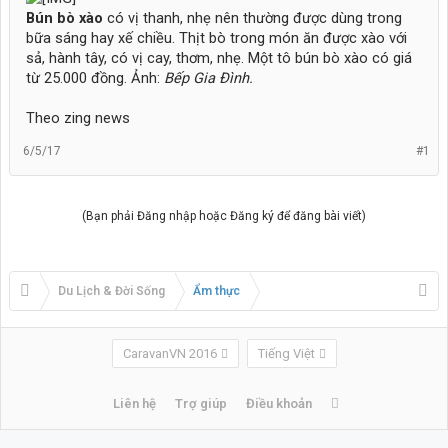
Bún bò xào
có vị thanh, nhẹ nên thường được dùng trong
bữa sáng hay xế chiều. Thịt bò trong món ăn được xào với
sả, hành tây, có vị cay, thơm, nhẹ. Một tô bún bò xào có giá
từ 25.000 đồng. Ảnh:
Bếp Gia Đình.
Theo zing news
6/5/17
#1
(Bạn phải Đăng nhập hoặc Đăng ký để đăng bài viết)
Du Lịch & Đời Sống
Ẩm thực
CaravanVN 2016
Tiếng Việt
Liên hệ
Trợ giúp
Điều khoản