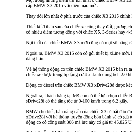
Một trong những điểm trừ lớn nhất ở chiếc BMW X3 2014 
cấp BMW X3 2015 với diện mạo mới.
Thay đổi lớn nhất ở phía trước của chiếc X3 2015 chính l
Thiết kế ở thân sau của chiếc xe cũng thay đổi, gương c
có nhiều điểm tương đồng với chiếc X5, 3-Series hay 4-S
Nội thất của chiếc BMW X3 mới cũng có một số nâng cấp nh
Ngoài ra, BMW X3 2015 còn có gói thiết bị xLine mới, h
dàng hơn.
Về hệ thống động cơ trên chiếc BMW X3 2015 bán ra tạ
chiếc xe được trang bị động cơ 4 xi-lanh dung tích 2.0 lí
Động cơ diesel trên chiếc BMW X3 xDrive28d được kết hợ
Ngoài ra, khách hàng tại Mỹ còn có thể lựa chọn chiếc
sDrive28i có thể tăng tốc từ 0-100 km/h trong 6,2 giây.
BMW cho biết, bản nâng cấp của chiếc X3 sẽ bắt đầu đư
xDrive28i với hệ thống truyền động bốn bánh sẽ có giá 
động cơ có công suất 306 mã lực này có giá từ 45.825 