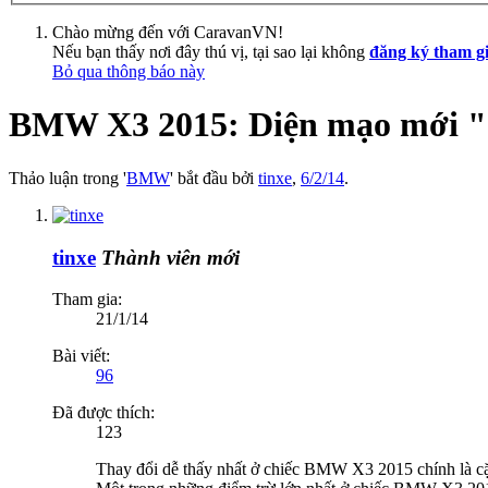
Chào mừng đến với CaravanVN!
Nếu bạn thấy nơi đây thú vị, tại sao lại không
đăng ký tham g
Bỏ qua thông báo này
BMW X3 2015: Diện mạo mới "đ
Thảo luận trong '
BMW
' bắt đầu bởi
tinxe
,
6/2/14
.
tinxe
Thành viên mới
Tham gia:
21/1/14
Bài viết:
96
Đã được thích:
123
Thay đổi dễ thấy nhất ở chiếc BMW X3 2015 chính là c