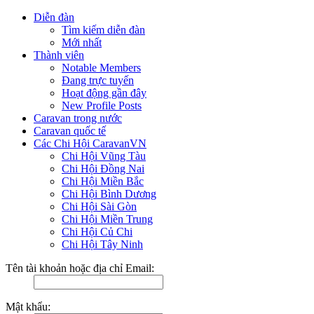
Diễn đàn
Tìm kiếm diễn đàn
Mới nhất
Thành viên
Notable Members
Đang trực tuyến
Hoạt động gần đây
New Profile Posts
Caravan trong nước
Caravan quốc tế
Các Chi Hội CaravanVN
Chi Hội Vũng Tàu
Chi Hội Đồng Nai
Chi Hội Miền Bắc
Chi Hội Bình Dương
Chi Hội Sài Gòn
Chi Hội Miền Trung
Chi Hội Củ Chi
Chi Hội Tây Ninh
Tên tài khoản hoặc địa chỉ Email:
Mật khẩu: