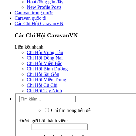
Hoạt động gần đây
New Profile Posts
Caravan trong nước
Caravan quốc tế
Các Chi Hội CaravanVN
Các Chi Hội CaravanVN
Liên kết nhanh
Chi Hội Vũng Tàu
Chi Hội Đồng Nai
Chi Hội Miền Bắc
Chi Hội Bình Dương
Chi Hội Sài Gòn
Chi Hội Miền Trung
Chi Hội Củ Chi
Chi Hội Tây Ninh
Chỉ tìm trong tiêu đề
Được gửi bởi thành viên: