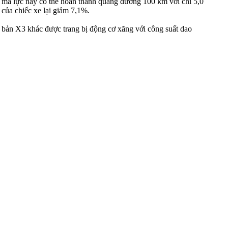
 mã lực này có thể hoàn thành quãng đường 100 km với chỉ 5,0
của chiếc xe lại giảm 7,1%.
bản X3 khác được trang bị động cơ xăng với công suất dao