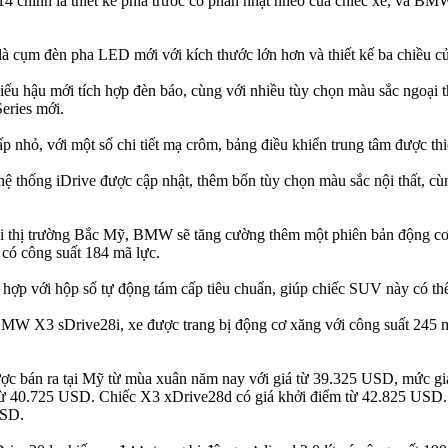
chính là thiết kế phía trước có phần nhạt nhẽo của chiếc xe, và BMW
à cụm đèn pha LED mới với kích thước lớn hơn và thiết kế ba chiều của 
hiếu hậu mới tích hợp đèn báo, cùng với nhiều tùy chọn màu sắc ngoại
eries mới.
ỏ, với một số chi tiết mạ crôm, bảng điều khiển trung tâm được thiết k
ệ thống iDrive được cập nhật, thêm bốn tùy chọn màu sắc nội thất, c
i thị trường Bắc Mỹ, BMW sẽ tăng cường thêm một phiên bản động cơ 
t có công suất 184 mã lực.
p với hộp số tự động tám cấp tiêu chuẩn, giúp chiếc SUV này có thể 
 BMW X3 sDrive28i, xe được trang bị động cơ xăng với công suất 245
ợc bán ra tại Mỹ từ mùa xuân năm nay với giá từ 39.325 USD, mức giá
từ 40.725 USD. Chiếc X3 xDrive28d có giá khởi điểm từ 42.825 USD. V
USD.