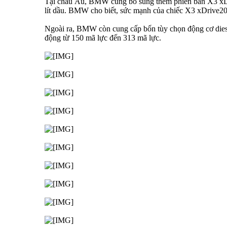
Tại châu Âu, BMW cũng bổ sung thêm phiên bản X3 xDriv
lít dầu. BMW cho biết, sức mạnh của chiếc X3 xDrive20d
Ngoài ra, BMW còn cung cấp bốn tùy chọn động cơ diese
động từ 150 mã lực đến 313 mã lực.