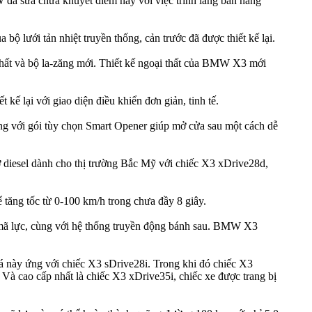
 đã sửa chữa khuyết điểm này với việc trình làng bản nâng
bộ lưới tản nhiệt truyền thống, cản trước đã được thiết kế lại.
 thất và bộ la-zăng mới. Thiết kế ngoại thất của BMW X3 mới
ế lại với giao diện điều khiển đơn giản, tinh tế.
ùng với gói tùy chọn Smart Opener giúp mở cửa sau một cách dễ
diesel dành cho thị trường Bắc Mỹ với chiếc X3 xDrive28d,
tăng tốc từ 0-100 km/h trong chưa đầy 8 giây.
 mã lực, cùng với hệ thống truyền động bánh sau. BMW X3
 này ứng với chiếc X3 sDrive28i. Trong khi đó chiếc X3
à cao cấp nhất là chiếc X3 xDrive35i, chiếc xe được trang bị