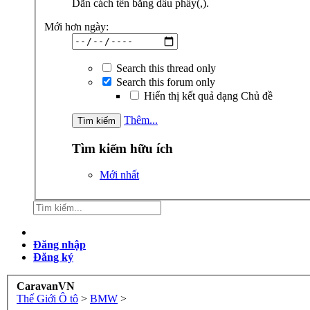
Dãn cách tên bằng dấu phẩy(,).
Mới hơn ngày:
Search this thread only
Search this forum only
Hiển thị kết quả dạng Chủ đề
Thêm...
Tìm kiếm hữu ích
Mới nhất
Đăng nhập
Đăng ký
CaravanVN
Thế Giới Ô tô
>
BMW
>