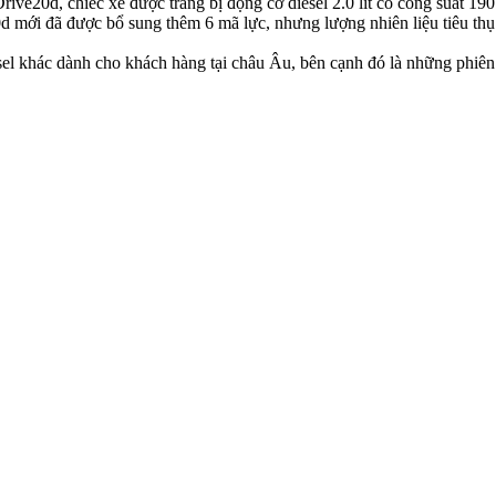
e20d, chiếc xe được trang bị động cơ diesel 2.0 lít có công suất 190
 mới đã được bổ sung thêm 6 mã lực, nhưng lượng nhiên liệu tiêu thụ 
l khác dành cho khách hàng tại châu Âu, bên cạnh đó là những phiên 