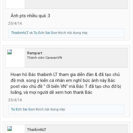
Ảnh pts nhiều quá :3
25/4/14
ThaibinhLT
và
Tu Ech Sai Gon
thích nội dung này.
Rampart
Thành viên CaravanVN
Hoan hô Bác thaibinh LT tham gia diễn đàn & đã tạo chủ
đề mới. song ý kiến cá nhân em nghĩ bức ảnh này Bác
post vào chủ đề " Ơi biển VN" mà Bác T đã tạo cho đỡ bị
loãng, và mọi người dễ xem hơn thank Bác
25/4/14
Tu Ech Sai Gon
thích nội dung này.
ThaibinhLT