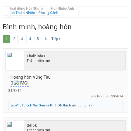
Hoạt động Hội Nhóm
Hội Nhiếp Ảnh
Ảnh Thiên Nhiên - Phong Cảnh
Bình minh, hoàng hôn
1
2
3
4
5
6
Tiếp >
ThaibinhLT
Thành viên mới
Hoàng hôn Vũng Tàu
31/3/14
Sửa lần cuối:
30/4/14
teoVT
,
Tu Ech Sai Gon
và
PhiHDN
thích nội dung này.
ttdlbk
Thành viên mới