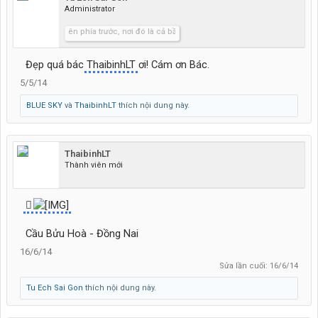
Administrator
Hãy lái lên phía trước, nơi đó là cả bầu trời xanh.....
Đẹp quá bác
ThaibinhLT
ơi! Cám ơn Bác.
5/5/14
BLUE SKY
và
ThaibinhLT
thích nội dung này.
ThaibinhLT
Thành viên mới
Cầu Bửu Hoà - Đồng Nai
16/6/14
Sửa lần cuối:
16/6/14
Tu Ech Sai Gon
thích nội dung này.