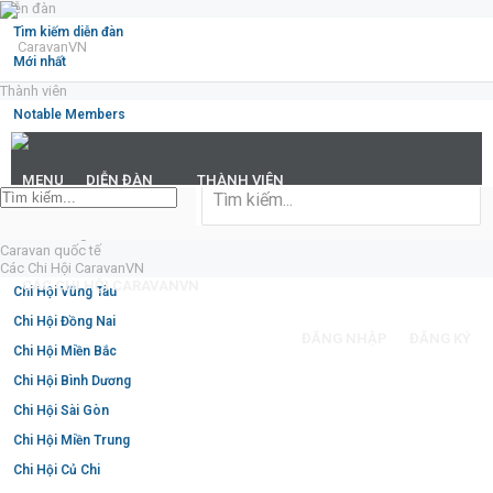
Diễn đàn
Tìm kiếm diễn đàn
Mới nhất
Thành viên
Notable Members
Đang trực tuyến
Hoạt động gần đây
MENU
DIỄN ĐÀN
THÀNH VIÊN
New Profile Posts
Caravan trong nước
CARAVAN TRONG NƯỚC
CARAVAN QUỐC TẾ
Caravan quốc tế
Các Chi Hội CaravanVN
CÁC CHI HỘI CARAVANVN
Chi Hội Vũng Tàu
Chi Hội Đồng Nai
ĐĂNG NHẬP
ĐĂNG KÝ
Chi Hội Miền Bắc
Chi Hội Bình Dương
Chi Hội Sài Gòn
Chi Hội Miền Trung
Chi Hội Củ Chi