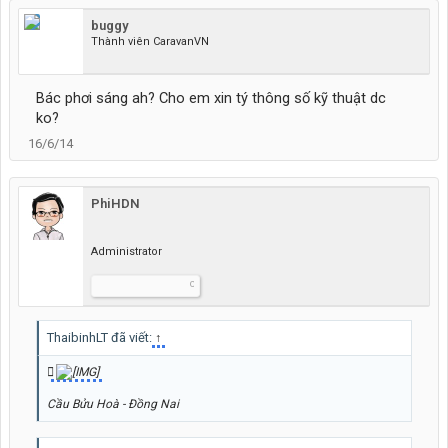
buggy
Thành viên CaravanVN
Bác phơi sáng ah? Cho em xin tý thông số kỹ thuật dc
ko?
16/6/14
PhiHDN
Administrator
chiến sĩ diệt spam
ThaibinhLT đã viết:
↑
Cầu Bửu Hoà - Đồng Nai