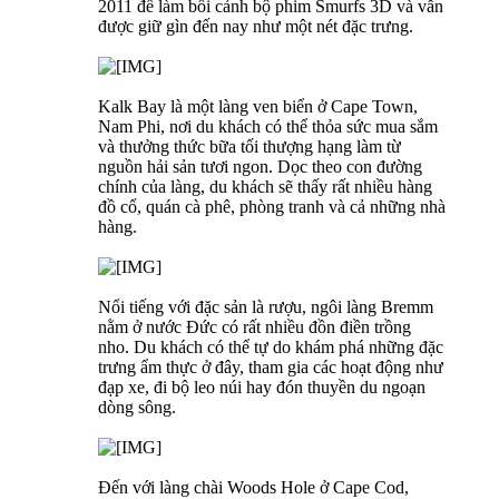
2011 để làm bối cảnh bộ phim Smurfs 3D và vẫn
được giữ gìn đến nay như một nét đặc trưng.
Kalk Bay là một làng ven biển ở Cape Town,
Nam Phi, nơi du khách có thể thỏa sức mua sắm
và thưởng thức bữa tối thượng hạng làm từ
nguồn hải sản tươi ngon. Dọc theo con đường
chính của làng, du khách sẽ thấy rất nhiều hàng
đồ cổ, quán cà phê, phòng tranh và cả những nhà
hàng.
Nổi tiếng với đặc sản là rượu, ngôi làng Bremm
nằm ở nước Đức có rất nhiều đồn điền trồng
nho. Du khách có thể tự do khám phá những đặc
trưng ẩm thực ở đây, tham gia các hoạt động như
đạp xe, đi bộ leo núi hay đón thuyền du ngoạn
dòng sông.
Đến với làng chài Woods Hole ở Cape Cod,