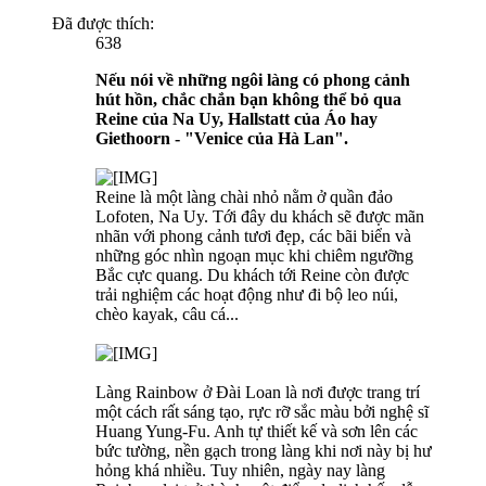
Đã được thích:
638
Nếu nói về những ngôi làng có phong cảnh
hút hồn, chắc chắn bạn không thể bỏ qua
Reine của Na Uy, Hallstatt của Áo hay
Giethoorn - "Venice của Hà Lan".
Reine là một làng chài nhỏ nằm ở quần đảo
Lofoten, Na Uy. Tới đây du khách sẽ được mãn
nhãn với phong cảnh tươi đẹp, các bãi biển và
những góc nhìn ngoạn mục khi chiêm ngưỡng
Bắc cực quang. Du khách tới Reine còn được
trải nghiệm các hoạt động như đi bộ leo núi,
chèo kayak, câu cá...
Làng Rainbow ở Đài Loan là nơi được trang trí
một cách rất sáng tạo, rực rỡ sắc màu bởi nghệ sĩ
Huang Yung-Fu. Anh tự thiết kế và sơn lên các
bức tường, nền gạch trong làng khi nơi này bị hư
hỏng khá nhiều. Tuy nhiên, ngày nay làng