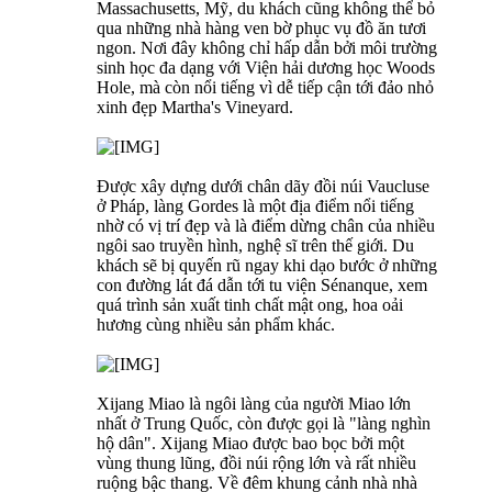
Massachusetts, Mỹ, du khách cũng không thể bỏ
qua những nhà hàng ven bờ phục vụ đồ ăn tươi
ngon. Nơi đây không chỉ hấp dẫn bởi môi trường
sinh học đa dạng với Viện hải dương học Woods
Hole, mà còn nổi tiếng vì dễ tiếp cận tới đảo nhỏ
xinh đẹp Martha's Vineyard.
Được xây dựng dưới chân dãy đồi núi Vaucluse
ở Pháp, làng Gordes là một địa điểm nổi tiếng
nhờ có vị trí đẹp và là điểm dừng chân của nhiều
ngôi sao truyền hình, nghệ sĩ trên thế giới. Du
khách sẽ bị quyến rũ ngay khi dạo bước ở những
con đường lát đá dẫn tới tu viện Sénanque, xem
quá trình sản xuất tinh chất mật ong, hoa oải
hương cùng nhiều sản phẩm khác.
Xijang Miao là ngôi làng của người Miao lớn
nhất ở Trung Quốc, còn được gọi là "làng nghìn
hộ dân". Xijang Miao được bao bọc bởi một
vùng thung lũng, đồi núi rộng lớn và rất nhiều
ruộng bậc thang. Về đêm khung cảnh nhà nhà