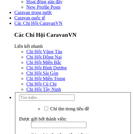
Hoạt động gần đây
New Profile Posts
Caravan trong nước
Caravan quốc tế
Các Chi Hội CaravanVN
Các Chi Hội CaravanVN
Liên kết nhanh
Chi Hội Vũng Tàu
Chi Hội Đồng Nai
Chi Hội Miền Bắc
Chi Hội Bình Dương
Chi Hội Sài Gòn
Chi Hội Miền Trung
Chi Hội Củ Chi
Chi Hội Tây Ninh
Chỉ tìm trong tiêu đề
Được gửi bởi thành viên: