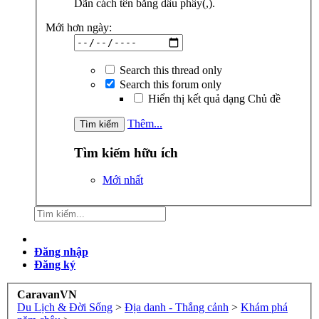
Dãn cách tên bằng dấu phẩy(,).
Mới hơn ngày:
Search this thread only
Search this forum only
Hiển thị kết quả dạng Chủ đề
Thêm...
Tìm kiếm hữu ích
Mới nhất
Đăng nhập
Đăng ký
CaravanVN
Du Lịch & Đời Sống
>
Địa danh - Thắng cảnh
>
Khám phá