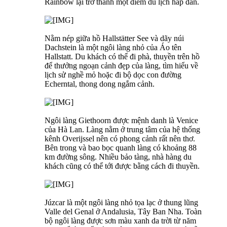
Rainbow lại trở thành một điểm du lịch hấp dẫn.
Nằm nép giữa hồ Hallstätter See và dãy núi
Dachstein là một ngôi làng nhỏ của Áo tên
Hallstatt. Du khách có thể đi phà, thuyền trên hồ
để thưởng ngoạn cảnh đẹp của làng, tìm hiểu về
lịch sử nghề mỏ hoặc đi bộ dọc con đường
Echerntal, thong dong ngắm cảnh.
Ngôi làng Giethoorn được mệnh danh là Venice
của Hà Lan. Làng nằm ở trung tâm của hệ thống
kênh Overijssel nên có phong cảnh rất nên thơ.
Bên trong và bao bọc quanh làng có khoảng 88
km đường sông. Nhiều bảo tàng, nhà hàng du
khách cũng có thể tới được bằng cách đi thuyền.
Júzcar là một ngôi làng nhỏ tọa lạc ở thung lũng
Valle del Genal ở Andalusia, Tây Ban Nha. Toàn
bộ ngôi làng được sơn màu xanh da trời từ năm