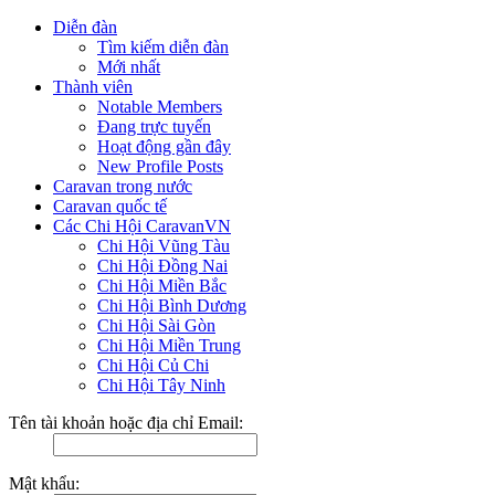
Diễn đàn
Tìm kiếm diễn đàn
Mới nhất
Thành viên
Notable Members
Đang trực tuyến
Hoạt động gần đây
New Profile Posts
Caravan trong nước
Caravan quốc tế
Các Chi Hội CaravanVN
Chi Hội Vũng Tàu
Chi Hội Đồng Nai
Chi Hội Miền Bắc
Chi Hội Bình Dương
Chi Hội Sài Gòn
Chi Hội Miền Trung
Chi Hội Củ Chi
Chi Hội Tây Ninh
Tên tài khoản hoặc địa chỉ Email:
Mật khẩu: