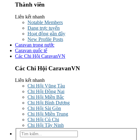
Thành viên
Liên kết nhanh
Notable Members
Đang trực tuyến
Hoạt động gần đây
New Profile Posts
Caravan trong nước
Caravan quốc tế
Các Chi Hội CaravanVN
Các Chi Hội CaravanVN
Liên kết nhanh
Chi Hội Vũng Tàu
Chi Hội Đồng Nai
Chi Hội Miền Bắc
Chi Hội Bình Dương
Chi Hội Sài Gòn
Chi Hội Miền Trung
Chi Hội Củ Chi
Chi Hội Tây Ninh