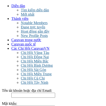
Diễn đàn
Tìm kiếm diễn đàn
Mới nhất
Thành viên
Notable Members
Đang trực tuyến
Hoạt động gần đây
New Profile Posts
Caravan trong nước
Caravan quốc tế
Các Chi Hội CaravanVN
Chi Hội Vũng Tàu
Chi Hội Đồng Nai
Chi Hội Miền Bắc
Chi Hội Bình Dương
Chi Hội Sài Gòn
Chi Hội Miền Trung
Chi Hội Củ Chi
Chi Hội Tây Ninh
Tên tài khoản hoặc địa chỉ Email:
Mật khẩu: