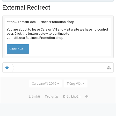
External Redirect
https://zomattLocalBusinessPromotion.shop
You are about to leave CaravanVN and visit a site we have no control
over. Click the button below to continue to
zomattLocalBusinessPromotion.shop.
Continue...
CaravanVN 2016
Tiếng Việt
Liên hệ
Trợ giúp
Điều khoản