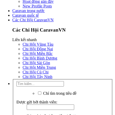
Hoạt động gần đây
New Profile Posts
Caravan trong nước
Caravan quốc tế
Các Chi Hội CaravanVN
Các Chi Hội CaravanVN
Liên kết nhanh
Chi Hội Vũng Tàu
Chi Hội Đồng Nai
Chi Hội Miền Bắc
Chi Hội Bình Dương
Chi Hội Sài Gòn
Chi Hội Miền Trung
Chi Hội Củ Chi
Chi Hội Tây Ninh
Chỉ tìm trong tiêu đề
Được gửi bởi thành viên: