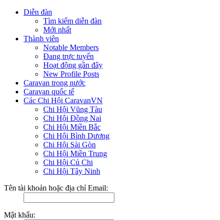
Diễn đàn
Tìm kiếm diễn đàn
Mới nhất
Thành viên
Notable Members
Đang trực tuyến
Hoạt động gần đây
New Profile Posts
Caravan trong nước
Caravan quốc tế
Các Chi Hội CaravanVN
Chi Hội Vũng Tàu
Chi Hội Đồng Nai
Chi Hội Miền Bắc
Chi Hội Bình Dương
Chi Hội Sài Gòn
Chi Hội Miền Trung
Chi Hội Củ Chi
Chi Hội Tây Ninh
Tên tài khoản hoặc địa chỉ Email:
Mật khẩu: