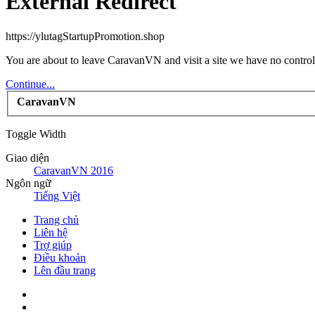
External Redirect
https://ylutagStartupPromotion.shop
You are about to leave CaravanVN and visit a site we have no control
Continue...
CaravanVN
Toggle Width
Giao diện
CaravanVN 2016
Ngôn ngữ
Tiếng Việt
Trang chủ
Liên hệ
Trợ giúp
Điều khoản
Lên đầu trang