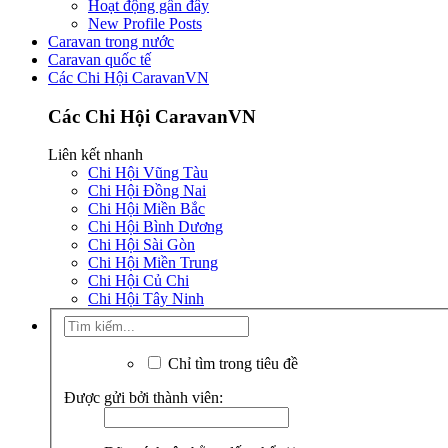
Hoạt động gần đây
New Profile Posts
Caravan trong nước
Caravan quốc tế
Các Chi Hội CaravanVN
Các Chi Hội CaravanVN
Liên kết nhanh
Chi Hội Vũng Tàu
Chi Hội Đồng Nai
Chi Hội Miền Bắc
Chi Hội Bình Dương
Chi Hội Sài Gòn
Chi Hội Miền Trung
Chi Hội Củ Chi
Chi Hội Tây Ninh
Chỉ tìm trong tiêu đề
Được gửi bởi thành viên: