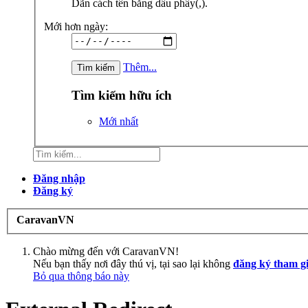
Dãn cách tên bằng dấu phẩy(,).
Mới hơn ngày:
Thêm...
Tìm kiếm hữu ích
Mới nhất
Đăng nhập
Đăng ký
CaravanVN
Chào mừng đến với CaravanVN!
Nếu bạn thấy nơi đây thú vị, tại sao lại không
đăng ký tham g
Bỏ qua thông báo này