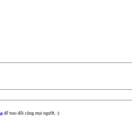
ia
để trao đổi cùng mọi người. :)