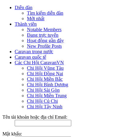
Diễn đàn
Tìm kiếm diễn đàn
Mới nhất
Thành viên
Notable Members
Đang trực tuyến
Hoạt động gần đây
New Profile Posts
Caravan trong nước
Caravan quốc tế
Các Chi Hội CaravanVN
Chi Hội Vũng Tàu
Chi Hội Đồng Nai
Chi Hội Miền Bắc
Chi Hội Bình Dương
Chi Hội Sài Gòn
Chi Hội Miền Trung
Chi Hội Củ Chi
Chi Hội Tây Ninh
Tên tài khoản hoặc địa chỉ Email:
Mật khẩu: