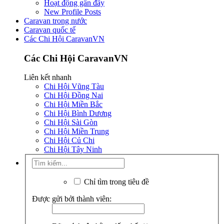
Hoạt động gần đây
New Profile Posts
Caravan trong nước
Caravan quốc tế
Các Chi Hội CaravanVN
Các Chi Hội CaravanVN
Liên kết nhanh
Chi Hội Vũng Tàu
Chi Hội Đồng Nai
Chi Hội Miền Bắc
Chi Hội Bình Dương
Chi Hội Sài Gòn
Chi Hội Miền Trung
Chi Hội Củ Chi
Chi Hội Tây Ninh
Chỉ tìm trong tiêu đề
Được gửi bởi thành viên: