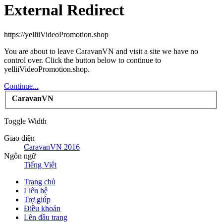
External Redirect
https://yelliiVideoPromotion.shop
You are about to leave CaravanVN and visit a site we have no
control over. Click the button below to continue to
yelliiVideoPromotion.shop.
Continue...
CaravanVN
Toggle Width
Giao diện
CaravanVN 2016
Ngôn ngữ
Tiếng Việt
Trang chủ
Liên hệ
Trợ giúp
Điều khoản
Lên đầu trang