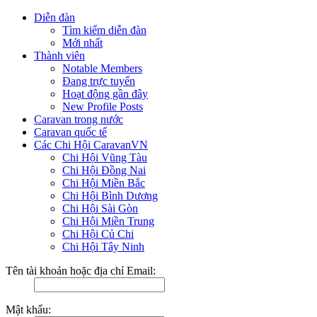
Diễn đàn
Tìm kiếm diễn đàn
Mới nhất
Thành viên
Notable Members
Đang trực tuyến
Hoạt động gần đây
New Profile Posts
Caravan trong nước
Caravan quốc tế
Các Chi Hội CaravanVN
Chi Hội Vũng Tàu
Chi Hội Đồng Nai
Chi Hội Miền Bắc
Chi Hội Bình Dương
Chi Hội Sài Gòn
Chi Hội Miền Trung
Chi Hội Củ Chi
Chi Hội Tây Ninh
Tên tài khoản hoặc địa chỉ Email:
Mật khẩu: