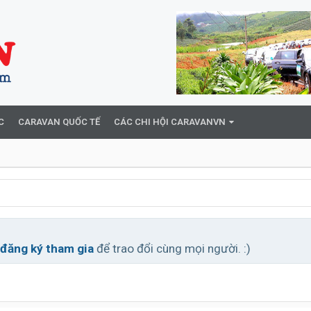
C
CARAVAN QUỐC TẾ
CÁC CHI HỘI CARAVANVN
đăng ký tham gia
để trao đổi cùng mọi người. :)