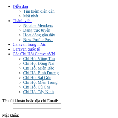
Diễn đàn
Tìm kiếm diễn đàn
Mới nhất
Thành viên
Notable Members
Đang trực tuyến
Hoạt động gần đây
New Profile Posts
Caravan trong nước
Caravan quốc tế
Các Chi Hội CaravanVN
Chi Hội Vũng Tàu
Chi Hội Đồng Nai
Chi Hội Miền Bắc
Chi Hội Bình Dương
Chi Hội Sài Gòn
Chi Hội Miền Trung
Chi Hội Củ Chi
Chi Hội Tây Ninh
Tên tài khoản hoặc địa chỉ Email:
Mật khẩu: