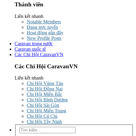
Thành viên
Liên kết nhanh
Notable Members
Đang trực tuyến
Hoạt động gần đây
New Profile Posts
Caravan trong nước
Caravan quốc tế
Các Chi Hội CaravanVN
Các Chi Hội CaravanVN
Liên kết nhanh
Chi Hội Vũng Tàu
Chi Hội Đồng Nai
Chi Hội Miền Bắc
Chi Hội Bình Dương
Chi Hội Sài Gòn
Chi Hội Miền Trung
Chi Hội Củ Chi
Chi Hội Tây Ninh