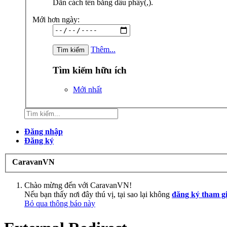
Dãn cách tên bằng dấu phẩy(,).
Mới hơn ngày:
Thêm...
Tìm kiếm hữu ích
Mới nhất
Đăng nhập
Đăng ký
CaravanVN
Chào mừng đến với CaravanVN!
Nếu bạn thấy nơi đây thú vị, tại sao lại không
đăng ký tham g
Bỏ qua thông báo này