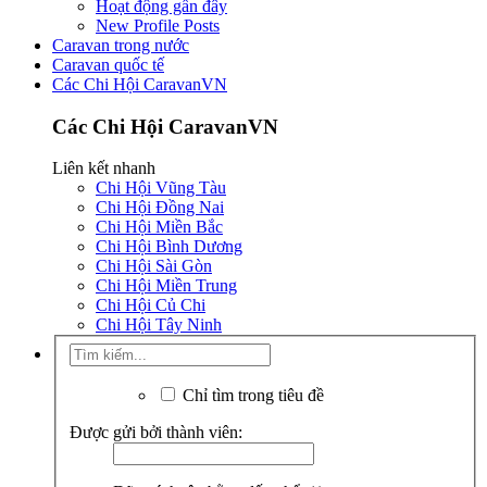
Hoạt động gần đây
New Profile Posts
Caravan trong nước
Caravan quốc tế
Các Chi Hội CaravanVN
Các Chi Hội CaravanVN
Liên kết nhanh
Chi Hội Vũng Tàu
Chi Hội Đồng Nai
Chi Hội Miền Bắc
Chi Hội Bình Dương
Chi Hội Sài Gòn
Chi Hội Miền Trung
Chi Hội Củ Chi
Chi Hội Tây Ninh
Chỉ tìm trong tiêu đề
Được gửi bởi thành viên: