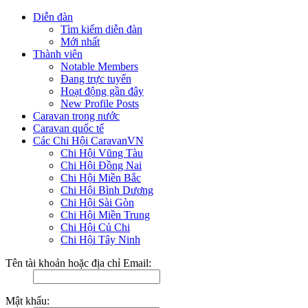
Diễn đàn
Tìm kiếm diễn đàn
Mới nhất
Thành viên
Notable Members
Đang trực tuyến
Hoạt động gần đây
New Profile Posts
Caravan trong nước
Caravan quốc tế
Các Chi Hội CaravanVN
Chi Hội Vũng Tàu
Chi Hội Đồng Nai
Chi Hội Miền Bắc
Chi Hội Bình Dương
Chi Hội Sài Gòn
Chi Hội Miền Trung
Chi Hội Củ Chi
Chi Hội Tây Ninh
Tên tài khoản hoặc địa chỉ Email:
Mật khẩu: