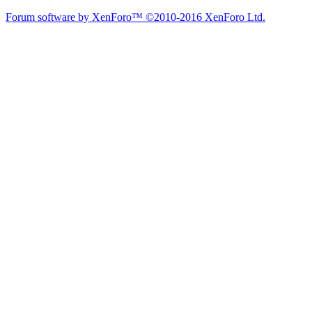
Forum software by XenForo™
©2010-2016 XenForo Ltd.
Theme designed by
Audentio Design
.
Diễn đàn
Liên kết nhanh
Tìm kiếm diễn đàn
Mới nhất
Thành viên
Liên kết nhanh
Notable Members
Đang trực tuyến
Hoạt động gần đây
New Profile Posts
Các Chi Hội CaravanVN
Liên kết nhanh