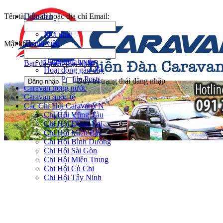
Tên tài khoản hoặc địa chỉ Email:
Diễn đàn
Tìm kiếm diễn đàn
Mới nhất
Thành viên
Mật khẩu:
Notable Members
Đang trực tuyến
Bạn đã quên mật khẩu?
Hoạt động gần đây
New Profile Posts
Duy trì trạng thái đăng nhập
Caravan trong nước
Caravan quốc tế
Các Chi Hội CaravanVN
Chi Hội Vũng Tàu
Chi Hội Đồng Nai
Chi Hội Miền Bắc
Chi Hội Bình Dương
Chi Hội Sài Gòn
Chi Hội Miền Trung
Chi Hội Củ Chi
Chi Hội Tây Ninh