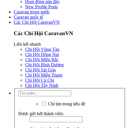
Hoạt động gần đây
New Profile Posts
Caravan trong nước
Caravan quốc tế
Các Chi Hội CaravanVN
Các Chi Hội CaravanVN
Liên kết nhanh
Chi Hội Vũng Tàu
Chi Hội Đồng Nai
Chi Hội Miền Bắc
Chi Hội Bình Dương
Chi Hội Sài Gòn
Chi Hội Miền Trung
Chi Hội Củ Chi
Chi Hội Tây Ninh
Chỉ tìm trong tiêu đề
Được gửi bởi thành viên: