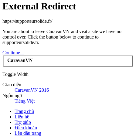
External Redirect
https://supporteursolide.fr/
You are about to leave CaravanVN and visit a site we have no
control over. Click the button below to continue to
supporteursolide.fr.
Continue...
CaravanVN
Toggle Width
Giao diện
CaravanVN 2016
Ngôn ngữ
Tiếng Việt
Trang chủ
Liên hệ
Trợ giúp
Điều khoản
Lên đầu trang