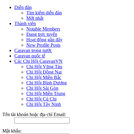
Diễn đàn
Tìm kiếm diễn đàn
Mới nhất
Thành viên
Notable Members
Đang trực tuyến
Hoạt động gần đây
New Profile Posts
Caravan trong nước
Caravan quốc tế
Các Chi Hội CaravanVN
Chi Hội Vũng Tàu
Chi Hội Đồng Nai
Chi Hội Miền Bắc
Chi Hội Bình Dương
Chi Hội Sài Gòn
Chi Hội Miền Trung
Chi Hội Củ Chi
Chi Hội Tây Ninh
Tên tài khoản hoặc địa chỉ Email:
Mật khẩu: