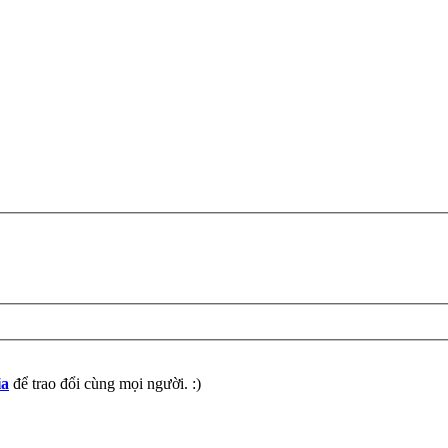
ia
để trao đổi cùng mọi người. :)