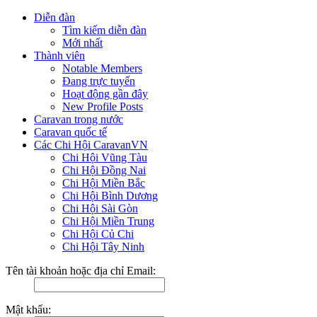
Diễn đàn
Tìm kiếm diễn đàn
Mới nhất
Thành viên
Notable Members
Đang trực tuyến
Hoạt động gần đây
New Profile Posts
Caravan trong nước
Caravan quốc tế
Các Chi Hội CaravanVN
Chi Hội Vũng Tàu
Chi Hội Đồng Nai
Chi Hội Miền Bắc
Chi Hội Bình Dương
Chi Hội Sài Gòn
Chi Hội Miền Trung
Chi Hội Củ Chi
Chi Hội Tây Ninh
Tên tài khoản hoặc địa chỉ Email:
Mật khẩu: