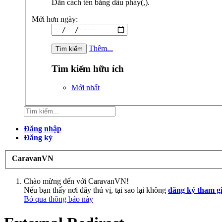
Dãn cách tên bằng dấu phẩy(,).
Mới hơn ngày:
Thêm...
Tìm kiếm hữu ích
Mới nhất
Đăng nhập
Đăng ký
CaravanVN
Chào mừng đến với CaravanVN!
Nếu bạn thấy nơi đây thú vị, tại sao lại không
đăng ký tham g
Bỏ qua thông báo này