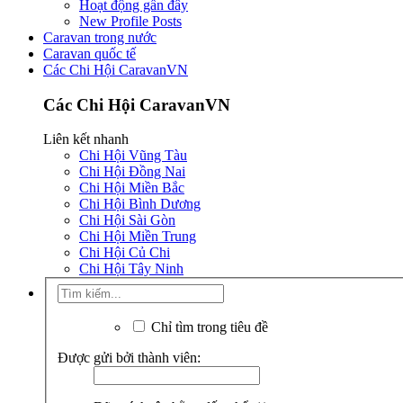
Hoạt động gần đây
New Profile Posts
Caravan trong nước
Caravan quốc tế
Các Chi Hội CaravanVN
Các Chi Hội CaravanVN
Liên kết nhanh
Chi Hội Vũng Tàu
Chi Hội Đồng Nai
Chi Hội Miền Bắc
Chi Hội Bình Dương
Chi Hội Sài Gòn
Chi Hội Miền Trung
Chi Hội Củ Chi
Chi Hội Tây Ninh
Chỉ tìm trong tiêu đề
Được gửi bởi thành viên: