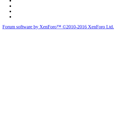
Forum software by XenForo™
©2010-2016 XenForo Ltd.
Theme designed by
Audentio Design
.
Diễn đàn
Liên kết nhanh
Tìm kiếm diễn đàn
Mới nhất
Thành viên
Liên kết nhanh
Notable Members
Đang trực tuyến
Hoạt động gần đây
New Profile Posts
Các Chi Hội CaravanVN