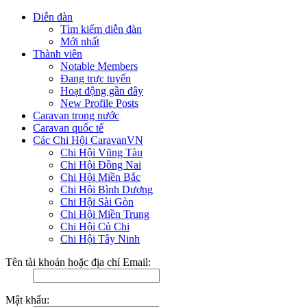
Diễn đàn
Tìm kiếm diễn đàn
Mới nhất
Thành viên
Notable Members
Đang trực tuyến
Hoạt động gần đây
New Profile Posts
Caravan trong nước
Caravan quốc tế
Các Chi Hội CaravanVN
Chi Hội Vũng Tàu
Chi Hội Đồng Nai
Chi Hội Miền Bắc
Chi Hội Bình Dương
Chi Hội Sài Gòn
Chi Hội Miền Trung
Chi Hội Củ Chi
Chi Hội Tây Ninh
Tên tài khoản hoặc địa chỉ Email:
Mật khẩu: