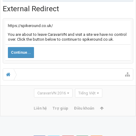
External Redirect
https://spikeround.co.uk/
You are about to leave CaravanVN and visit a site we have no control
over. Click the button below to continue to spikeround.co.uk.
Continue...
CaravanVN 2016
Tiếng Việt
Liên hệ
Trợ giúp
Điều khoản