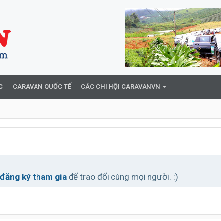
C
CARAVAN QUỐC TẾ
CÁC CHI HỘI CARAVANVN
đăng ký tham gia
để trao đổi cùng mọi người. :)