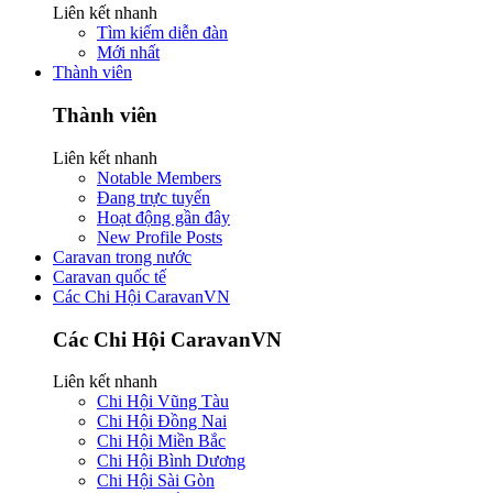
Liên kết nhanh
Tìm kiếm diễn đàn
Mới nhất
Thành viên
Thành viên
Liên kết nhanh
Notable Members
Đang trực tuyến
Hoạt động gần đây
New Profile Posts
Caravan trong nước
Caravan quốc tế
Các Chi Hội CaravanVN
Các Chi Hội CaravanVN
Liên kết nhanh
Chi Hội Vũng Tàu
Chi Hội Đồng Nai
Chi Hội Miền Bắc
Chi Hội Bình Dương
Chi Hội Sài Gòn