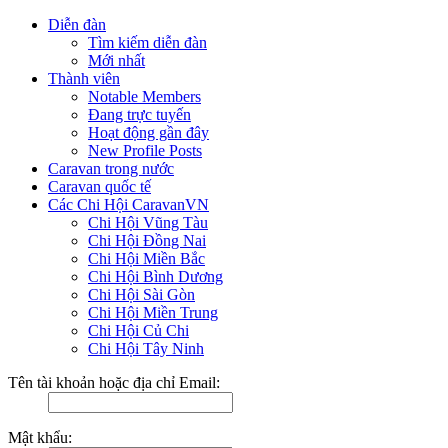
Diễn đàn
Tìm kiếm diễn đàn
Mới nhất
Thành viên
Notable Members
Đang trực tuyến
Hoạt động gần đây
New Profile Posts
Caravan trong nước
Caravan quốc tế
Các Chi Hội CaravanVN
Chi Hội Vũng Tàu
Chi Hội Đồng Nai
Chi Hội Miền Bắc
Chi Hội Bình Dương
Chi Hội Sài Gòn
Chi Hội Miền Trung
Chi Hội Củ Chi
Chi Hội Tây Ninh
Tên tài khoản hoặc địa chỉ Email:
Mật khẩu: