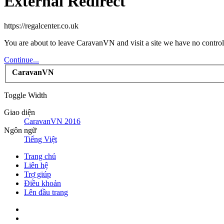
External Redirect
https://regalcenter.co.uk
You are about to leave CaravanVN and visit a site we have no control 
Continue...
CaravanVN
Toggle Width
Giao diện
CaravanVN 2016
Ngôn ngữ
Tiếng Việt
Trang chủ
Liên hệ
Trợ giúp
Điều khoản
Lên đầu trang