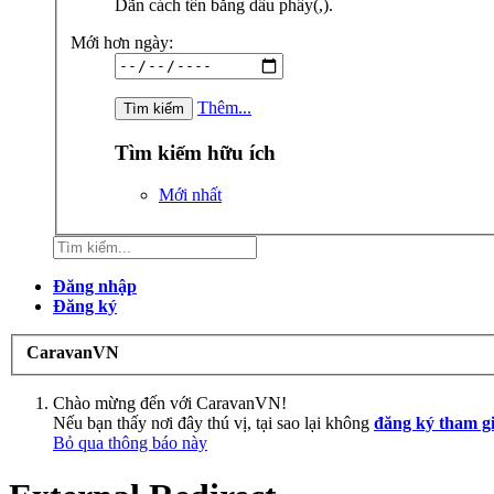
Dãn cách tên bằng dấu phẩy(,).
Mới hơn ngày:
Thêm...
Tìm kiếm hữu ích
Mới nhất
Đăng nhập
Đăng ký
CaravanVN
Chào mừng đến với CaravanVN!
Nếu bạn thấy nơi đây thú vị, tại sao lại không
đăng ký tham g
Bỏ qua thông báo này