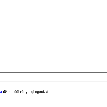
ia
để trao đổi cùng mọi người. :)