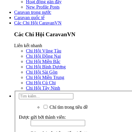
Hoạt động gần đây
New Profile Posts
Caravan trong nước
Caravan quốc tế
Các Chi Hội CaravanVN
Các Chi Hội CaravanVN
Liên kết nhanh
Chi Hội Vũng Tàu
Chi Hội Đồng Nai
Chi Hội Miền Bắc
Chi Hội Bình Dương
Chi Hội Sài Gòn
Chi Hội Miền Trung
Chi Hội Củ Chi
Chi Hội Tây Ninh
Chỉ tìm trong tiêu đề
Được gửi bởi thành viên: