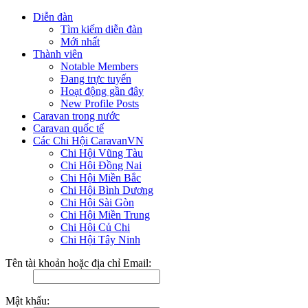
Diễn đàn
Tìm kiếm diễn đàn
Mới nhất
Thành viên
Notable Members
Đang trực tuyến
Hoạt động gần đây
New Profile Posts
Caravan trong nước
Caravan quốc tế
Các Chi Hội CaravanVN
Chi Hội Vũng Tàu
Chi Hội Đồng Nai
Chi Hội Miền Bắc
Chi Hội Bình Dương
Chi Hội Sài Gòn
Chi Hội Miền Trung
Chi Hội Củ Chi
Chi Hội Tây Ninh
Tên tài khoản hoặc địa chỉ Email:
Mật khẩu: