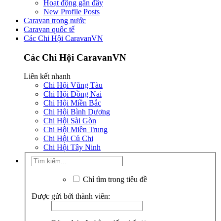
Hoạt động gần đây
New Profile Posts
Caravan trong nước
Caravan quốc tế
Các Chi Hội CaravanVN
Các Chi Hội CaravanVN
Liên kết nhanh
Chi Hội Vũng Tàu
Chi Hội Đồng Nai
Chi Hội Miền Bắc
Chi Hội Bình Dương
Chi Hội Sài Gòn
Chi Hội Miền Trung
Chi Hội Củ Chi
Chi Hội Tây Ninh
Chỉ tìm trong tiêu đề
Được gửi bởi thành viên: