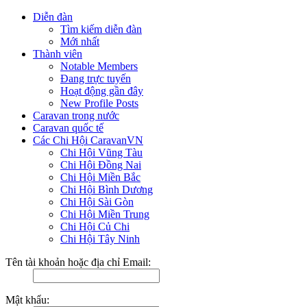
Diễn đàn
Tìm kiếm diễn đàn
Mới nhất
Thành viên
Notable Members
Đang trực tuyến
Hoạt động gần đây
New Profile Posts
Caravan trong nước
Caravan quốc tế
Các Chi Hội CaravanVN
Chi Hội Vũng Tàu
Chi Hội Đồng Nai
Chi Hội Miền Bắc
Chi Hội Bình Dương
Chi Hội Sài Gòn
Chi Hội Miền Trung
Chi Hội Củ Chi
Chi Hội Tây Ninh
Tên tài khoản hoặc địa chỉ Email:
Mật khẩu: