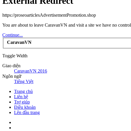
External Redirect
https://proseoarticlesAdvertisementPromotion.shop
You are about to leave CaravanVN and visit a site we have no control
Continue...
CaravanVN
Toggle Width
Giao diện
CaravanVN 2016
Ngôn ngữ
Tiếng Việt
Trang chủ
Liên hệ
Trợ giúp
Điều khoản
Lên đầu trang