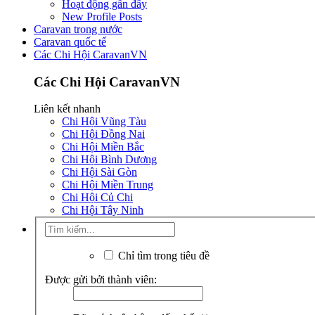
Hoạt động gần đây
New Profile Posts
Caravan trong nước
Caravan quốc tế
Các Chi Hội CaravanVN
Các Chi Hội CaravanVN
Liên kết nhanh
Chi Hội Vũng Tàu
Chi Hội Đồng Nai
Chi Hội Miền Bắc
Chi Hội Bình Dương
Chi Hội Sài Gòn
Chi Hội Miền Trung
Chi Hội Củ Chi
Chi Hội Tây Ninh
Chỉ tìm trong tiêu đề
Được gửi bởi thành viên: