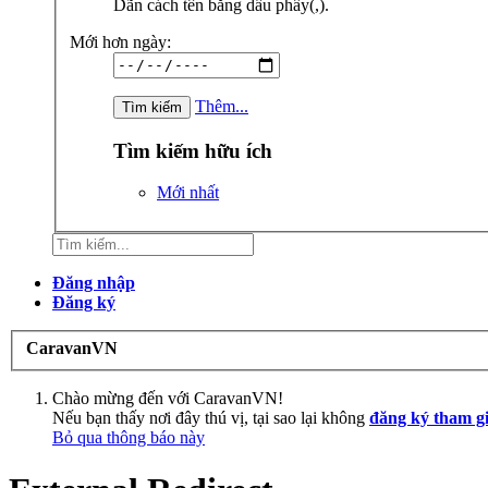
Dãn cách tên bằng dấu phẩy(,).
Mới hơn ngày:
Thêm...
Tìm kiếm hữu ích
Mới nhất
Đăng nhập
Đăng ký
CaravanVN
Chào mừng đến với CaravanVN!
Nếu bạn thấy nơi đây thú vị, tại sao lại không
đăng ký tham g
Bỏ qua thông báo này