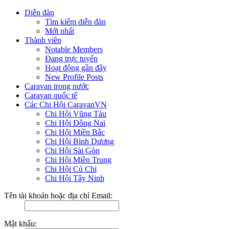
Diễn đàn
Tìm kiếm diễn đàn
Mới nhất
Thành viên
Notable Members
Đang trực tuyến
Hoạt động gần đây
New Profile Posts
Caravan trong nước
Caravan quốc tế
Các Chi Hội CaravanVN
Chi Hội Vũng Tàu
Chi Hội Đồng Nai
Chi Hội Miền Bắc
Chi Hội Bình Dương
Chi Hội Sài Gòn
Chi Hội Miền Trung
Chi Hội Củ Chi
Chi Hội Tây Ninh
Tên tài khoản hoặc địa chỉ Email:
Mật khẩu: