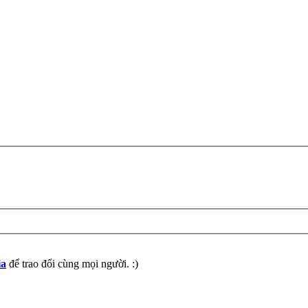
ia
để trao đổi cùng mọi người. :)