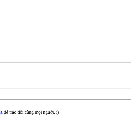
ia
để trao đổi cùng mọi người. :)