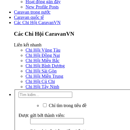
Hoạt động gần đây
New Profile Posts
Caravan trong nước
Caravan quốc tế
Các Chi Hội CaravanVN
Các Chi Hội CaravanVN
Liên kết nhanh
Chi Hội Vũng Tàu
Chi Hội Đồng Nai
Chi Hội Miền Bắc
Chi Hội Bình Dương
Chi Hội Sài Gòn
Chi Hội Miền Trung
Chi Hội Củ Chi
Chi Hội Tây Ninh
Chỉ tìm trong tiêu đề
Được gửi bởi thành viên: