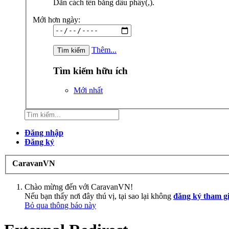
Dãn cách tên bằng dấu phẩy(,).
Mới hơn ngày:
Thêm...
Tìm kiếm hữu ích
Mới nhất
Đăng nhập
Đăng ký
CaravanVN
Chào mừng đến với CaravanVN!
Nếu bạn thấy nơi đây thú vị, tại sao lại không
đăng ký tham g
Bỏ qua thông báo này