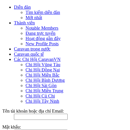
Diễn đàn
Tìm kiếm diễn đàn
Mới nhất
Thành viên
Notable Members
Đang trực tuyến
Hoạt động gần đây
New Profile Posts
Caravan trong nước
Caravan quốc tế
Các Chi Hội CaravanVN
Chi Hội Vũng Tàu
Chi Hội Đồng Nai
Chi Hội Miền Bắc
Chi Hội Bình Dương
Chi Hội Sài Gòn
Chi Hội Miền Trung
Chi Hội Củ Chi
Chi Hội Tây Ninh
Tên tài khoản hoặc địa chỉ Email:
Mật khẩu: