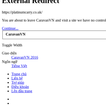
External Redirect
https://platinumcarry.co.uk/
You are about to leave CaravanVN and visit a site we have no control 
Continue...
CaravanVN
Toggle Width
Giao diện
CaravanVN 2016
Ngôn ngữ
Tiếng Việt
Trang chủ
Liên hệ
Trợ giúp
Điều khoản
Lên đầu trang