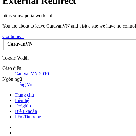
External Redirect
https://novaportalworks.nl
You are about to leave CaravanVN and visit a site we have no control
Continue...
CaravanVN
Toggle Width
Giao diện
CaravanVN 2016
Ngôn ngữ
Tiếng Việt
Trang chủ
Liên hệ
Trợ giúp
Điều khoản
Lên đầu trang