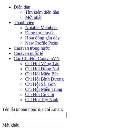
Diễn đàn
Tìm kiếm diễn đàn
Mới nhất
Thành viên
Notable Members
Đang trực tuyến
Hoạt động gần đây
New Profile Posts
Caravan trong nước
Caravan quốc tế
Các Chi Hội CaravanVN
Chi Hội Vũng Tàu
Chi Hội Đồng Nai
Chi Hội Miền Bắc
Chi Hội Bình Dương
Chi Hội Sài Gòn
Chi Hội Miền Trung
Chi Hội Củ Chi
Chi Hội Tây Ninh
Tên tài khoản hoặc địa chỉ Email:
Mật khẩu: