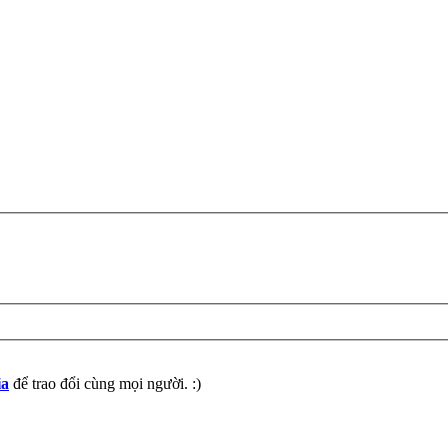
ia
để trao đổi cùng mọi người. :)