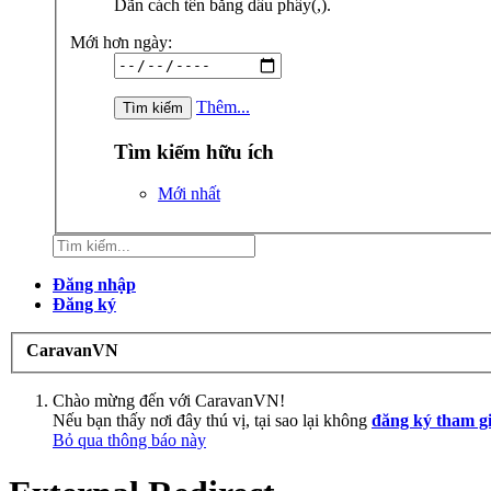
Dãn cách tên bằng dấu phẩy(,).
Mới hơn ngày:
Thêm...
Tìm kiếm hữu ích
Mới nhất
Đăng nhập
Đăng ký
CaravanVN
Chào mừng đến với CaravanVN!
Nếu bạn thấy nơi đây thú vị, tại sao lại không
đăng ký tham g
Bỏ qua thông báo này