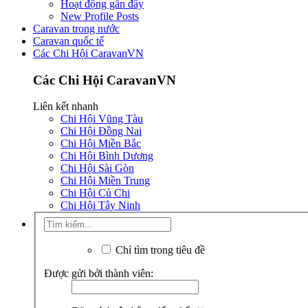
Hoạt động gần đây
New Profile Posts
Caravan trong nước
Caravan quốc tế
Các Chi Hội CaravanVN
Các Chi Hội CaravanVN
Liên kết nhanh
Chi Hội Vũng Tàu
Chi Hội Đồng Nai
Chi Hội Miền Bắc
Chi Hội Bình Dương
Chi Hội Sài Gòn
Chi Hội Miền Trung
Chi Hội Củ Chi
Chi Hội Tây Ninh
Chỉ tìm trong tiêu đề
Được gửi bởi thành viên: