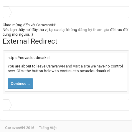
Chào mừng đến với CaravanVN!
Nếu bạn thấy nơi đây thú vị, tại sao lại không
đăng ký tham gia
để trao đổi
cùng mọi người. :)
External Redirect
https://novacloudmark.nl
You are about to leave CaravanVN and visit a site we have no control
over. Click the button below to continue to novacloudmark.nl.
Continue...
CaravanVN 2016
Tiếng Việt