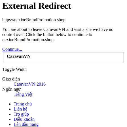
External Redirect
https://nexioeBrandPromotion.shop
You are about to leave CaravanVN and visit a site we have no
control over. Click the button below to continue to
nexioeBrandPromotion.shop.
Continue...
CaravanVN
Toggle Width
Giao diện
CaravanVN 2016
Ngôn ngữ
Tiếng Việt
Trang chủ
Liên hệ
Trợ giúp
Điều khoản
Lên đầu trang