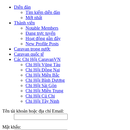
Diễn đàn
Tìm kiếm diễn đàn
Mới nhất
Thành viên
Notable Members
Đang trực tuyến
Hoạt động gần đây
New Profile Posts
Caravan trong nước
Caravan quốc tế
Các Chi Hội CaravanVN
Chi Hội Vũng Tàu
Chi Hội Đồng Nai
Chi Hội Miền Bắc
Chi Hội Bình Dương
Chi Hội Sài Gòn
Chi Hội Miền Trung
Chi Hội Củ Chi
Chi Hội Tây Ninh
Tên tài khoản hoặc địa chỉ Email:
Mật khẩu: