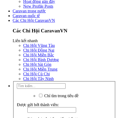
Hoạt động gần đây
New Profile Posts
Caravan trong nước
Caravan quốc tế
Các Chi Hội CaravanVN
Các Chi Hội CaravanVN
Liên kết nhanh
Chi Hội Vũng Tàu
Chi Hội Đồng Nai
Chi Hội Miền Bắc
Chi Hội Bình Dương
Chi Hội Sài Gòn
Chi Hội Miền Trung
Chi Hội Củ Chi
Chi Hội Tây Ninh
Chỉ tìm trong tiêu đề
Được gửi bởi thành viên: